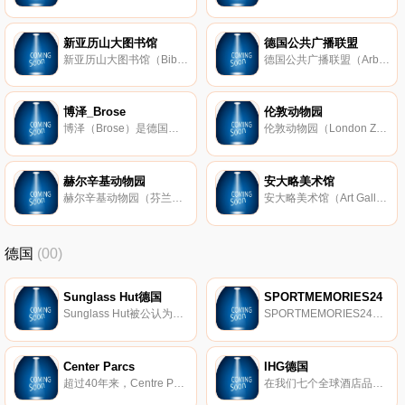
新亚历山大图书馆
德国公共广播联盟
新亚历山大图书馆（Bibliotheca Alexandrina）是埃及的一座图书馆，建立于2002年，位于亚历山大，是地中海沿岸主要的图书馆之一，藏书约800万册。
德国公共广播联盟（Arbeitsgemeinschaft der ffentlich-rechtlichen Rundfunkanstalten der Bundesrepublik Deutschland；缩写为ARD；德国广播电视联合会）是德国公共广播电台组成的合作组织，成员包括德国之声、巴伐利亚广播公司等广播公司。
博泽_Brose
伦敦动物园
博泽（Brose）是德国汽车零部件生产商，成立于1908年，总部位于科堡。博泽主要生产车门和后备箱门系统、座椅系统、电机驱动系统等。
伦敦动物园（London Zoo）是世界上最古老的动物园，1828年开园，1847年开始对公众开放，拥有超过750种物种，是英国规模最大的动物园。
赫尔辛基动物园
安大略美术馆
赫尔辛基动物园（芬兰语：Korkeasaari；英语：Helsinki Zoo）是芬兰规模最大的动物园，1889年开园，位于赫尔辛基的一座岛上，现有超过200种动物。
安大略美术馆（Art Gallery of Ontario）是北美最大的艺术博物馆之一，建立于1900年，位于多伦多，收藏有欧洲、北美等地的超过4万件藏品。
德国
(00)
Sunglass Hut德国
SPORTMEMORIES24
Sunglass Hut被公认为是专业太阳镜零售领域的领导者，在全球近2000个Sunglass Hut商店设有办事处。Sunglass Hut商店分布在各种交通繁忙的购物和旅游目的地，为消费者提供最新品牌产品以及出色的客户服务。Sunglass Hut商店遍布美国、加拿大、加勒比海地区、欧洲、澳大利亚、新西兰、香港、新加坡、中东和南非。
SPORTMEMORIES24是最初签署的体育纪念品并带有真实性证明的第一家专业提供商，其总部位于德国。
Center Parcs
IHG德国
超过40年来，Centre Parcs一直是欧洲市场的领先者，在风景秀丽的自然景观中拥有度假公园，是短假期市场的一部分。该产品组合总共包括25个公园。
在我们七个全球酒店品牌中的5000多家酒店享受住宿：洲际酒店、皇冠假日酒店、靛蓝酒店、Holiday Inn、Holiday Inn Express、Candlewood和Staybridge Suites。