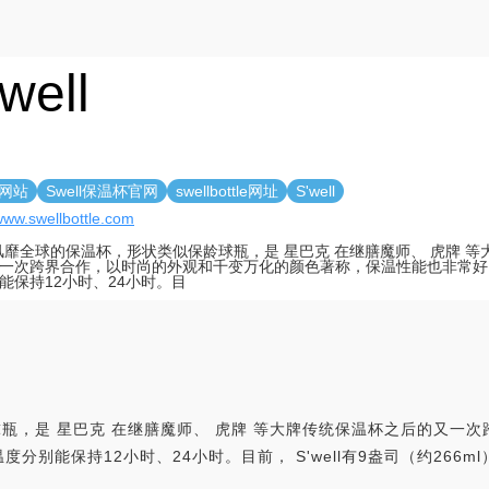
well
l网站
Swell保温杯官网
swellbottle网址
S'well
/www.swellbottle.com
ll风靡全球的保温杯，形状类似保龄球瓶，是 星巴克 在继膳魔师、 虎牌 
一次跨界合作，以时尚的外观和千变万化的颜色著称，保温性能也非常好
能保持12小时、24小时。目
龄球瓶，是 星巴克 在继膳魔师、 虎牌 等大牌传统保温杯之后的又
能保持12小时、24小时。目前， S'well有9盎司（约266ml）