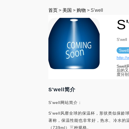
首页
>
美国
>
购物
>
S'well
S'
S'well
Swel
http:/
Swe
后的又
度分别
S'well简介
S'well网站简介：
S'well风靡全球的保温杯，形状类似保
著称，保温性能也非常好，热水、冷水的温度分别
（739ml）三种规格。