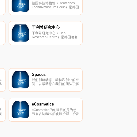
l
德国科技博物馆（Deutsches
Technikmuseum Berlin）是德国
博
的一个科技博物馆，建立于
立
1982年，位于柏林。德国科技
博物馆重点展示铁路运输展品，
普
也展示其他多种工业技术的成
果。
于利希研究中心
于利希研究中心（Jlich
Research Centre）是德国著名
科研机构，成立于1956年，位
物
于北威州于利希，是亥姆霍兹联
合会下属的研究机构，主要研究
个
领域涵盖能源与环境、信息科
技、脑科学等。
Spaces
作
我们创建动态、独特和创业的空
比
间，以帮助您在我们的团队了解
，
所有后台物流和服务的同时进行
它
思考，创建和协作。在
Spaces，我们确保我们的社区
可以专注于推动业务发展。
eCosmetics
从
eCosmetics的创建目的是为您
实
节省多达50％的皮肤护理、护发
上
和您喜爱的化妆品费用，而无需
离开家中。我们以最受欢迎的品
牌和一流的客户服务为特色，将
产品和节省的资金直接提供给
您。