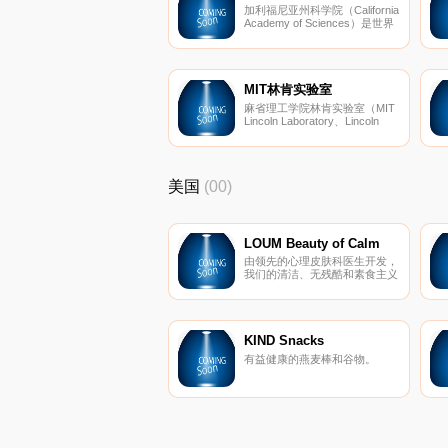
加利福尼亚州科学院（California
Academy of Sciences）是世界
最大的自然历史博物馆之一，成
立于1853年，位于旧金山金门
公园，是集教育、展览、研究于
一体的自然博物馆。
MIT林肯实验室
麻省理工学院林肯实验室（MIT
Lincoln Laboratory、Lincoln
Lab）是美国联邦政府资助的研
究和发展中心的一个实验室，成
立于1951年，位于马萨诸塞州
列克星敦，由麻省理工学院管
美国
(00)
理，主要研究先进科学及技术。
LOUM Beauty of Calm
由领先的心理皮肤科医生开发，
我们的清洁、无残酷和素食主义
者的护肤产品在临床上已证明可
以消除压力对皮肤的影响。 因
为没有什么比平静更美。
KIND Snacks
有益健康的燕麦棒和谷物。