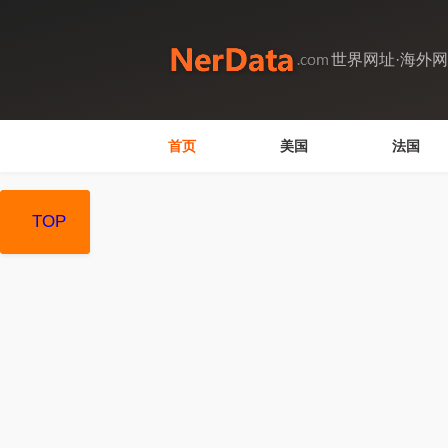
世界网址·海外
首页
美国
法国
TOP
TOP