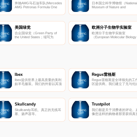
奔驰AMG马石油车队(Mercedes
日本国立科学博物馆（Nationa
AMG Petronas Formula One
Museum of Nature and
Team)是著名F1车队，前身为
Science）是日本的一家科学
2009年成立的布朗车队（Brawn
物馆，前身为教育博物馆，创
GP F1 Team）。梅赛德斯AMG
于1877年，位于东京。日本国
车队于2014年、2015年、2016
立科学博物馆设立目的主要为
年获得一级方程式世界车队冠
及自然科学及社会教育。
美国绿党
欧洲分子生物学实验室
军。
合众国绿党（Green Party of
欧洲分子生物学实验室
the United States；缩写为
（European Molecular Biology
GPUS；美国绿党）是美国全国
Laboratory，缩写为EMBL）是
性政党，总部设于华盛顿，是全
欧洲的一所非营利性的分子生
美最主要的国家级绿色组织，强
学研究机构，成立于1974年，
调环境主义，无分级民主，社会
研究课题涵盖分子生物学的各
公正，尊重多元，推崇和平与非
主要分支。
暴力。
Ibex
Regus雷格斯
Ibex提供世界上最高质量的美利
Regus雷格斯是全球领先的工
奴羊毛服装。我们的外套以其顶
区提供商。我们建立了无与伦
级的质量和性能在男女之间非常
的办公、协作和会议空间网络
受欢迎。
供公司在全球每个城市使用。
是支持每个商机的基础架构。
Skullcandy
Trustpilot
Skullcandy耳机、真正的无线耳
我们都是关于消费者的评论。
塞、扬声器等。
像您这样的购物者那里获得真
的内幕故事。立即在Trustpilot
阅读、撰写和分享评论。