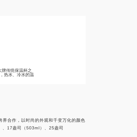
等大牌传统保温杯之
，热水、冷水的温
一次跨界合作，以时尚的外观和千变万化的颜色
、17盎司（503ml）、25盎司