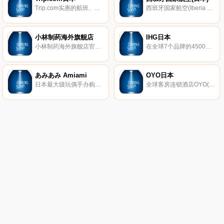
Trip.com实惠的航班、酒店、机票、中国铁路、韩国KTX铁路、英国铁路、德国铁路预订。
西班牙国家航空(Iberia Airlines)，又称“伊比利亚航空”，成立于1927年6月28日，是西班牙最大的航空公司，总部设于马德里。它拥有一个庞大的国际服务网络，以马德里巴拉哈斯国际机场和巴塞罗那国际机场为主要基地。
小林制药海外旗舰店
IHG日本
小林制药海外旗舰店官方购物，100%正品海外直邮保障，小林制药海外旗舰店提供该品脾各类型正品行货商品的购买，报价，评价等信息，欢迎光顾小林制药海外旗舰店。
在全球7个品牌的4500家酒店享受免费住宿，其中包括洲际酒店、皇冠假日酒店、靛蓝酒店、假日酒店、智选假日酒店、坎德伍德和驻桥套房酒店。
あみあみ Amiami
OYO日本
日本最大级玩偶手办购物。以动漫手办为中心，提供高达玩具，娃娃，电视游戏等动漫人物。
全球客房连锁酒店OYO(拥有全球第二大客房)已开始在日本推广。从北海道到冲绳，我们在日本50多个地区拥有100多家酒店！