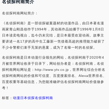
名侦探柯南简介
名侦探柯南网站简介：
《名侦探柯南》是一部侦探破案题材的动漫作品，由日本著名漫
画家青山刚昌创作于1994年，其动画作品始播于1996年1月8日
日本读卖电视台，迄今仍未完结，是日本最受欢迎动画。故事主
要讲述一名17岁的高中生工藤新一凭借着高超的推理能力破获了
不少令警察们束手无策的悬案，成为了名噪一时的名侦探。
名侦探柯南是日本动漫行业领先的网站，名侦探柯南于2020年4
月被世界网址收录于目录下，网站创办者是：名侦探柯南，名侦
探柯南网站网址是：http://www.ytv.co.jp，世界网址综合分析名
侦探柯南网站的价值和可信度、百度搜索排名、Alexa世界排名、
百度权重等基础信息，为您能准确评估名侦探柯南网站价值做参
考！
标签：
动漫
日本
侦探
名侦探柯南