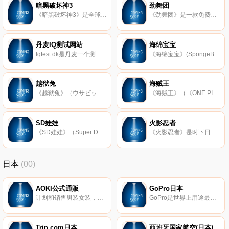
暗黑破坏神3
劲舞团
《暗黑破坏神3》是全球知名游戏公司暴雪制作发行的一款全3D角色扮演游戏，是《暗黑破坏神2》的续作。游戏故事发生在一个黑暗的魔幻世界神圣之殿，玩家可以以五种不同的职业角色体验丰富多样的冒险和挑战从而阻止邪恶
《劲舞团》是一款免费的舞蹈休闲网络游戏，起源于韩国漫画《Audition》，由韩国T3 娱乐开发，由Yedang Online全球发行，地区暂由久游公司代理。该游戏以其充满丰富个性的可爱3D人物造型、连贯的肢体动作和任意搭配时
丹麦IQ测试网站
海绵宝宝
Iqtest.dk是丹麦一个测试IQ的游戏网站。该测试共有39道全部由图形构成的8选1选择题，难度会随着题号而增加，测验时间为40分钟，测试结果会显示在正态分布图上以表明你的智商处于人群中的大致位置。该测试满分为140，一般正
《海绵宝宝》(SpongeBob SquarePants)是美国尼克国际儿童频道风靡全球的系列动画片，开播于1999年。其幽默而充满想象的剧情使得海绵宝宝成为了家喻户晓的卡通明星。故事的主人公是一块住在比其堡海滩深海的一方块形的黄色海绵
越狱兔
海贼王
《越狱兔》（ウサビッチ; Usavich）是日本一部风靡网络的3D卡通短片，由日本的 KANABAN GRAPHICS 制作，由富冈聡导演。故事主要讲述了两只兔子基里连科（红色囚衣；编号04）和普京（绿色囚衣；编号541）被关在前苏联监狱并与看
《海贼王》（《ONE PIECE》;OP）是由尾田荣一郎创作的日本少年漫画作品，于1997年在漫画杂志《周刊少年Jump》上开始连载，其漫画单行本是日本图书出版史上发行量最高的作品。故事主要讲述一名叫路飞的少年以成为海贼王为目
SD娃娃
火影忍者
《SD娃娃》（Super Dollfie）是一款风靡全球的13球型关节可动人偶，是由圆句昭浩大师开发塑造，由日本volks公司生产发行。多年来，SD娃娃以其百变可爱的造型和自行改造的特色深受消费者的喜爱。
《火影忍者》是时下日本一部非常火爆的动漫，由日本漫画家岸本齐史创作，于1999年开始连载。该漫画将原本代表黑暗和残酷的忍者描绘成了最值得骄傲和最光明的职业，将每一位年轻的忍者用不屈服于现实的精神开拓出自己
日本
(00)
AOKI公式通販
GoPro日本
计划和销售男装女装，时尚配饰和时尚商品。
GoPro是世界上用途最广泛的相机之一，其技术和体验可让人们自由地庆祝当下并激发他人这样做。全球数以百万计的人使用GoPro，结合他们的创造力，可以帮助他们以全新的方式看待世界。
Trip.com日本
西班牙国家航空(日本)