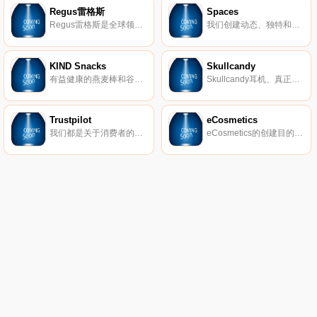
Regus雷格斯
Spaces
Regus雷格斯是全球领先的工作区提供商。我们建立了无与伦比的办公、协作和会议空间网络，供公司在全球每个城市使用。它是支持每个商机的基础架构。
我们创建动态、独特和创业的空间，以帮助您在我们的团队了解所有后台物流和服务的同时进行思考，创建和协作。在Spaces，我们确保我们的社区可以专注于推动业务发展。
KIND Snacks
Skullcandy
有益健康的燕麦棒和谷物。
Skullcandy耳机、真正的无线耳塞、扬声器等。
Trustpilot
eCosmetics
我们都是关于消费者的评论。从像您这样的购物者那里获得真实的内幕故事。立即在Trustpilot上阅读、撰写和分享评论。
eCosmetics的创建目的是为您节省多达50％的皮肤护理、护发和您喜爱的化妆品费用，而无需离开家中。我们以最受欢迎的品牌和一流的客户服务为特色，将产品和节省的资金直接提供给您。