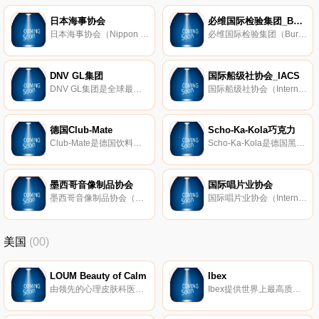
日本海事协会
必维国际检验集团_Bureau Veritas
日本海事协会（Nippon Kaiji Kyokai；简称NK或ClassNK）是日本非营利性机构，主要负责制定船只分级标准以及检查在建和已启用的船只是否符合安全标准，是 国际船级社协会 成员。
必维国际检验集团（Bureau Veritas；原称Bureau Veritas Quality International，BVQI）是国际知名检验、认证集团，创始于1828年，总部设于法国巴黎，在全球140多个国家和地区开展业务，其业务涵盖船级社、质量管理体系认证和QHSE*二方审核
DNV GL集团
国际船级社协会_IACS
DNV GL集团是全球最大的船级社之一，2013年由挪威船级社（DNV）与德国劳埃德船级社（GL）合并而成，在全球100多个国家和地区开展业务，主要为海事、石油天然气和能源行业提供入级和技术保障以及软件和咨询服务。
国际船级社协会（International Association of Classification Societies；缩写为IACS）是一个国际专业性组织，成立于1968年，有包括美国船级社、中国船级社、挪威船级社、英国劳氏船级社在内的共12个成员。
德国Club-Mate
Scho-Ka-Kola巧克力
Club-Mate是德国饮料品牌，于1924年问世，由Brauerei Losche公司生产，是一种含咖啡因、不含酒精的软饮。
Scho-Ka-Kola是德国黑巧克力品牌，由希尔德布兰德巧克力厂于1936年推出，以能量巧克力作宣传口号，主要在德国市场发售。
墨西哥音像制品协会
国际唱片业协会
墨西哥音像制品协会（西班牙语：Asociacin Mexicana de Productores de Fonogramas y Videogramas，缩写为AMPROFON）是墨西哥的一个非政府组织，成立于1963年，由墨西哥国内外的部分唱片公司组成，是国际唱片业协会的成员。
国际唱片业协会（International Federation of the Phonographic Industry， IFPI）是一个唱片业国际组织，成立于1933年，总部设于瑞士苏黎世，秘书处设于英国伦敦，成员主要为唱片业者，主要任务为保护歌曲的版权。
美国
(00)
LOUM Beauty of Calm
Ibex
由领先的心理皮肤科医生开发，我们的清洁、无残酷和素食主义者的护肤产品在临床上已证明可以消除压力对皮肤的影响。 因为没有什么比平静更美。
Ibex提供世界上最高质量的美利奴羊毛服装。我们的外套以其顶级的质量和性能在男女之间非常受欢迎。