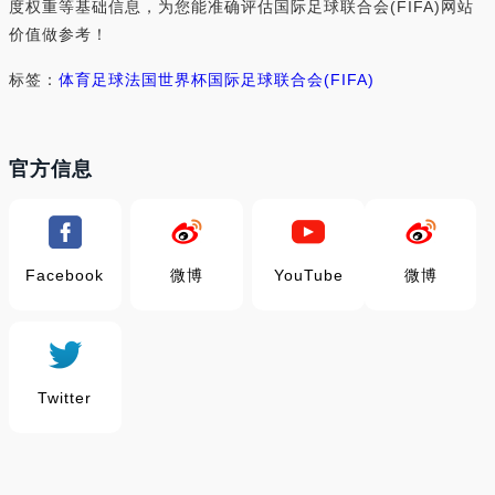
度权重等基础信息，为您能准确评估国际足球联合会(FIFA)网站
价值做参考！
标签：
体育
足球
法国
世界杯
国际足球联合会(FIFA)
官方信息
Facebook
微博
YouTube
微博
Twitter