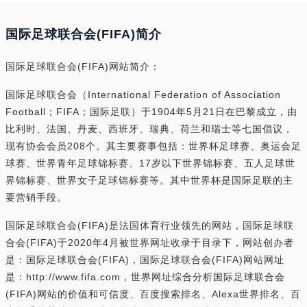
国际足球联合会(FIFA)简介
国际足球联合会(FIFA)网站简介：
国际足球联合会（International Federation of Association
Football；FIFA；国际足联）于1904年5月21日在巴黎成立，由
比利时、法国、丹麦、西班牙、瑞典、荷兰和瑞士等七国倡议，
现有协会会员208个。其主要赛事包括：世界杯足球赛、奥运会足
球赛、世界青年足球锦标赛、17岁以下世界锦标赛、五人足球世
界锦标赛、世界女子足球锦标赛等。其中世界杯是国际足联的主
要营销手段。
国际足球联合会(FIFA)是法国体育行业领先的网站，国际足球联
合会(FIFA)于2020年4月被世界网址收录于目录下，网站创办者
是：国际足球联合会(FIFA)，国际足球联合会(FIFA)网站网址
是：http://www.fifa.com，世界网址综合分析国际足球联合会
(FIFA)网站的价值和可信度、百度搜索排名、Alexa世界排名、百