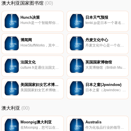
澳大利亚国家图书馆
(00)
Hunch决策
日本天气预报
Hunch是一个智能帮你出主意的网站。其原理就是Hunch先通过问用户问题来了解他们，而后对用户给出的答案加以分析，收集更多像该用户一样的人群的喜好和决定，最后根据该用户实际情况给出最中肯的建议。这些建议涉及到公
tenki.jp是日本一个著名的天气预报网站，是由日本气象协会和股份公司webproduce合作运营的。该网站预报一个星期的天气情况，并随时更新详细的变化预报，预报内容十分详细，涵盖最高最低气温、降水概率、风向预报、日出日落
博闻网
丹麦文化中心
HowStuffWorks，其中文版网站叫博闻网，是一个全球知名的百科类网站。该网站是由美国北卡罗莱纳州立大学计算机科学系的一名教师马歇尔布莱恩于1998年创办的。该网站对世间万物的运作原理提供可靠公正、通俗易懂的解释，类
丹麦文化中心是一个在广泛领域内开展国际文化交流的非政府组织的平台，还是一个促进中国和丹麦之间文化交流的平台，它不断支持着中丹之间建立长期合作关系的文化机构、艺术家及相关创意产业等专家项目。丹麦文化中心
法国文化
英国国家博物馆
culture.fr是通往法国文化的大门。法国是一个充满文化和艺术的国度，其中法国的文学、电影、绘画和建筑等都令人回味无穷，也因此法国一直都是欧洲乃至全球的文化中心之一。该网站主要向人们介绍关于法国的文化遗产、艺
大英博物馆（British Museum；又名：英国国家博物馆、不列颠博物馆）是世界上最古老的、最宏大的博物馆，与美国的大都会博物馆和法国的卢浮宫并称为世界三大博物馆。大英博物馆建馆于1753年，1759年1月15日起正式对公众开放
美国国家妇女艺术博物馆
日本之窗(Jpwindow)
美国国家妇女艺术博物馆是一个坐落于美国华盛顿的私立非营利性机构，是一个关于女性的综合性艺术活动、研究和教育中心，始建于1981年。博物馆内共收藏有自文艺复兴时期至今为止的2700件永久展品，此外博物馆官网上展出
日本之窗（Jpwindow）是一个为中国用户和日本企业提供一流、稳定、最新信息的平台，它是为了能更好地满足中日企业之间日益增长的合作需求和中国个人用户出境提供更为全面的服务。由于其全面稳定的应用部署能力和平台开
澳大利亚
(00)
Moonpig澳大利亚
Australis
在Moonpig，您可以在线创建个性化卡片，并发现我们丰富多彩的独特礼品创意、华丽的花束和植物、尺寸完美的信箱礼物等。
作为化妆品行业的领导者，Australis在各种场合都拥有一系列出色和独家的美容产品必备品。