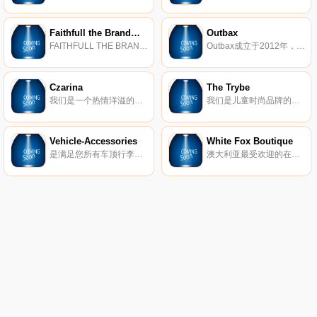
Faithfull the Brand澳大利亚
Outbax
FAITHFULL THE BRAND品牌汇集了不费吹灰之力的单品，旨在兼具多功能性和便捷性-考虑到现代旅行者的需求。
Outbax成立于2012年，是一家总部位于悉尼的露营和户外设备零售商，在全国多个州设有仓库。我们一直以低廉的价格为您提供露营和户外活动需求，同时又不影响产品质量，从而赢得了良好的声誉。我们专注于逆变发电机、发电站、太阳能电池板和锂电池，以确保您在露营或户外活动期间不会断电。我们还提供各种产品来满足您的日常需求，从充气水疗中心到电动工具，Outbax是您以实惠的价格获得优质产品的一站式商店。
Czarina
The Trybe
我们是一个热情洋溢的创意之家，致力于开创一场时尚革命，带来轻松的波西米亚风情和华丽的性感。
我们是儿童时尚品牌的目的地，努力将父母和孩子联系在一起。我们的目标是激励一代孩子成为他们想成为的人。
Vehicle-Accessories
White Fox Boutique
是满足您所有车顶行李架、拖车杆、四轮驱动设备、大篷车和休闲车、商人的需求以及面包车配件需求的领先折扣店。
澳大利亚最受欢迎的在线时尚目的地。在网上购买最新的衣服、鞋子、配饰。免费送货。全球快递。