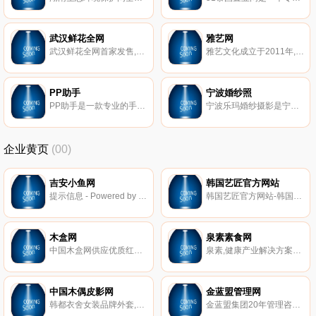
武汉鲜花全网
雅艺网
武汉鲜花全网首家发售,原创设计,武汉市订花高效快速,武汉市新新花店,十年品牌店,送花到武汉承接深圳人给本地及全国各地亲友送花,优惠价格,武汉送鲜花优质服务送货上门,支付宝担保交易,先送花后确认付款全程质量保证,武汉鲜花店享受零风险网上订花服务,大气浪漫有面子。
雅艺文化成立于2011年,主要为艺术行业提供互联网相关服务。随着“互联网+” 思维的不断深入与融合,雅艺文化也不断发展壮大。2015年,衍生了两大服{hui}务：雅艺·网络与雅艺·文化。雅艺·网络专注于为全行业提供高端商务网络综合解决方案。服务涉及网页美工设计、 网站建设、网络推广、三维全景制作、移动端推广以及商业摄影领域。
PP助手
宁波婚纱照
PP助手是一款专业的手机助手,让您的安卓手机更简单好用,轻松管理心爱手机。免费下载应用、视频和音乐、管理通讯录、快速备份手机等应有尽有。
宁波乐玛婚纱摄影是宁波婚纱摄影的引领者,拥有*的内景拍摄基地,拥有迄今为止开发最多的婚纱照外景拍照基地,同时拥有庞大的专业技术团队和专业的技术支持,全程1对1私人定制服务,为广大新人提供宁波婚纱摄影的优质服务。拍摄婚纱照风格有：个性,韩式,创意,海边,时尚,欧式,复古,高端等。
企业黄页
(00)
吉安小鱼网
韩国艺匠官方网站
提示信息 - Powered by phpwind。
韩国艺匠官方网站-韩国婚摄影高端品牌,备受新人喜爱的韩式婚摄影工作室.提供唯美韩式婚照,浪漫韩国婚照片欣赏。
木盒网
泉素素食网
中国木盒网供应优质红酒木盒,红酒木盒包装均来自“桐木之乡”山东曹县；红酒木盒厂家直销,价格优惠,木盒包装等产品远销欧洲和东南亚等地区,深受海外客户的青睐和赞誉；采购木盒就上中国木盒网。
泉素,健康产业解决方案服务商,国内优质绿色健康食品商城,推行素食主义,素装,素行,素心,素念的思想.通过对源头产业链的把控和对电商运作能力,专注绿色素生活真品的分享。泉素素生活为素食主义者提供优质的健康绿色生活体验。
中国木偶皮影网
金蓝盟管理网
韩都衣舍女装品牌外套,韩都衣舍女装旗舰店,韩都衣舍夏季女装方便您比较各大网上商城的同款报价,我们致力于做实用的价优产品.北京韩都衣舍传媒有限公司致力于提供优质产品和个性化服务。
金蓝盟集团20年管理咨询机构,金合资本引领企业产融结合,金蓝盟软件打造企业智能化管理新方式,转型革命。