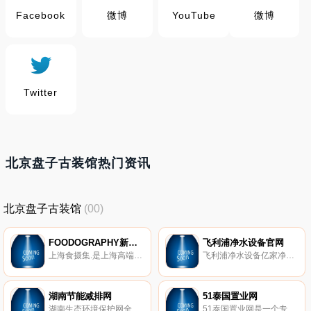
Facebook
微博
YouTube
微博
Twitter
北京盘子古装馆热门资讯
北京盘子古装馆
(00)
FOODOGRAPHY新派时尚美食摄影官网
飞利浦净水设备官网
上海食摄集.是上海高端视觉摄影工作室。深耕全方位摄影领域,聚焦人体摄影、美妆摄影、腕表摄影、视觉摄影、高端摄影、服装摄影、产品摄影、静物摄影、商业摄影、美食摄影、珠宝摄影、广告摄影、室内摄影等专业摄影范畴,并且优秀摄影作品具有高人气与影响力！。
飞利浦净水设备亿家净水定制款*官网官方网站,为您提供飞利浦净水器定制款的参数,安装效果,规格,销售网点,专卖店,图片,滤芯,安装,耗材及维护指南,4140 4120 4190 4160 傲世净水器的产品资料,团购,促销,集采及天猫专卖店,京东专卖店,亿家净水旗舰店等内容。
湖南节能减排网
51泰国置业网
湖南生态环境保护网全媒体环保聚焦,环境污染联防联控；专注湖南省内生态环境保护新闻、资讯、信息；推广和培育生态环境保护领域企业环保公司。
51泰国置业网是一个专业发布泰国地产相关信息的网站,本站为您提供*的泰国投资、租赁、买房、养老等一站式的房产信息与服务,上百个开发商发放的愈1000套泰国房产目前已在网站全面上线。