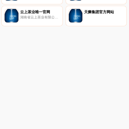
云上茶业唯一官网
天狮集团官方网站
湖南省云上茶业有限公司位于美丽的安化县马路镇云台山村,云台山*海拔高998米。公司现已开发有机茶园和整改老茶园基地5800亩,拥有高标准茶文化体验中心和游客服务接待中心。 这里拥有的云台大叶种是安化群体品种的代表,叶形硕大,叶肉肥厚,叶茎粗壮,色泽绿润,有机质丰富,是最适宜生产制作安化黑茶的毛茶原料。