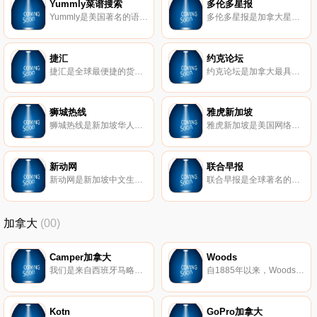
Yummly菜谱搜索
多伦多星报
Yummly是美国著名的语义菜谱搜索引擎，拥有超过50万的菜谱。用户可以通过口味、原料、价格、营养等关键字搜索到需要的食谱。同时，Yummly会根据用户的搜索，不断探索用户的喜好，从而推荐用户感兴趣的菜谱。用户也可以编
多伦多星报是加拿大星岛传媒集团旗下的报刊，也是加拿大本土发行量最大的英文报刊。报刊内容主要以国际要闻和地方新闻为主，涵盖财经、体育、娱乐、生活、旅游、求职等多方面内容。该报刊由于丰富的内容和活泼的形式
捷汇
约克论坛
捷汇是全球最便捷的货币网站，为用户提供在线货币转换。其特点是每分钟更新平均市场汇率一次，此外还提供在线贴现外汇支付系统、外汇投资买卖和免费的货币汇率图表曲线分析等。因此，捷汇成为了全球最受欢迎的货币网
约克论坛是加拿大最具影响力的中文门户网站，也是加拿大最大的华人社区论坛，主要以多伦多留学生为主。网站包含了新闻、留学、移民、旅游、汽车、时尚、美食、娱乐等众多中文频道和服务，为加拿大留学生提供了便捷的
狮城热线
雅虎新加坡
狮城热线是新加坡华人交流社区，是一个狮城热线是一个集图文资讯、视频点播、专题报道、娱乐动态、虚拟社区、免费资源、电子商务为一体的网站。该网站凭借强大的资讯网络，为用户免费提供全面综合的网络服务。
雅虎新加坡是美国网络巨头雅虎公司在东南亚的重心，其重点业务主要体现在媒体、搜索和无线业务上。该网站为用户提供问答、星座、拍卖、教育、财经、足球、游戏、交友等全面的网络服务。
新动网
联合早报
新动网是新加坡中文生活时尚第一门户网站，它和亚洲地区电视及网络业务目前均是由新传媒集团负责运营。该网站提供全面的新闻、娱乐、时尚、 科技等丰富多彩的最新资讯，此外，新动网将引领Web 2.0潮流，为用户提供功能
联合早报是全球著名的华文网站，也是海外最重要的权威新闻网站，属于新加坡报业控股旗下。该网站以客观的新闻报导和深度的解读评析深受亚太读者的喜爱。网站的规模之巨、影响范围之广，堪居东南亚媒体之首。
加拿大
(00)
Camper加拿大
Woods
我们是来自西班牙马略卡岛的当代鞋类品牌。我们成立于1975年，是一家家族企业，拥有丰富的制鞋传统，可用于创建独特的设计。
自1885年以来，Woods就一直秉承着装备加拿大探险的传统，以可靠、精巧的设计激发着下一代冒险家的灵感。Woods在加拿大设计和开发，可满足当今户外专家的需求，提供帐篷、睡袋、垫子、气垫以及露营家具和配件，帮助他们继承Woods的探索和冒险传统。
Kotn
GoPro加拿大