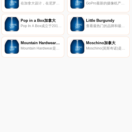
在加拿大设计，在尼罗河三角洲制造，符合道德和可持续性。选购100%埃及长绒棉优质基本款。每次购买都会资助新学校。
GoPro最新的摄像机产品系列。GoPro是美国运动相机厂商。GoPro的相机现已被冲浪、滑雪、极限自行车及跳伞等极限运动团体广泛运用，因而“GoPro”也几乎成为“极限运动专用相机”的代名词。
Pop in a Box加拿大
Little Burgundy
Pop In A Box成立于2014年7月，现已成为最大的专用Funko POP！从迪士尼到漫威等等。
查看最热门的品牌和最新款式的男女运动、靴子和凉鞋。Little Burgundy于2008年在我们位于魁北克蒙特利尔的同名社区中成立。本地化和与我们根源保持联系的观念是我们品牌DNA的关键。Little Burgundy是一个品牌鞋履目的地，我们以独特的风格来彰显品味。Little Burgundy在加拿大设有39多家商店，提供市场上最好的品牌，例如adidas、Converse、Nike、Vans和Herschel Supply。
Mountain Hardwear加拿大
Moschino加拿大
Mountain Hardwear是总部位于美国加州,世界知名户外品牌之一，主要生产户外服饰、帐棚、睡袋系列等。其产品以顶级材质，创新设计和科技含量著称。比起其它品牌，Mountain Hardwear更加能够表现出不受局限、勇于创新的做法，设计出领导业界的产品。
Moschino(莫斯奇诺)是设计师Franco Moschino以自己的名字命名的一个意大利品牌，创立于1983年，产品以设计怪异著称，风格高贵迷人、时尚幽默、俏皮为主线，主要产品有高级成衣、牛仔装、晚宴装及服装配饰。