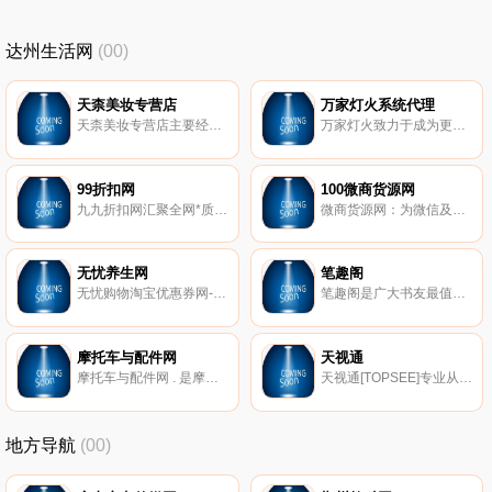
达州生活网
(00)
天柰美妆专营店
万家灯火系统代理
天柰美妆专营店主要经营有森林雅舍系列,口红,唇膏,单方精油,基础,亲肤精油,营养水,爽肤水,纯露,乳液,面霜,精油原乳,眼霜,眼精华,眼膜,多肽霜,多肽水,多肽面膜,卸妆,洁面,去角质,精华,原液,因子,面膜贴,膜粉,底膜,冰晶,防晒,隔离,BB,素颜霜,浴油,浴盐,沐浴露,手霜,身体乳,雅诺芳妮系列,晨诗院妆系列,晨诗洁面,面膜粉,底油,晨诗洗发水,护发素,沐浴,绿知了系列,洗发。
万家灯火致力于成为更加专业的网络营销综合服务商,是营销型网站标准的践行者,专注于营销型网站建设,网站运营托管,营销型网站推广,营销型网站代理等.全国80余家代理商,600人业务团队。
99折扣网
100微商货源网
九九折扣网汇聚全网*质折扣商品,每日精选千款超值折扣商品9.9元起全场包邮1折特卖,每天10点限时秒杀！上卷皮购便宜！。
微商货源网：为微信及微商代理用户提供免费一手货源微商代理批发平台,并教你怎么做微商代理起步技巧。汇聚*工厂微商加盟项目,女装、化妆品、鞋子、零食等微店代理一件代发,开微店找一手正品货源就上17weidai货源门户网。
无忧养生网
笔趣阁
无忧购物淘宝优惠券网-淘宝内部优惠券领取网站!每天千款*淘宝网优惠券领取,无忧购物网商品全部人工筛选,咚咚抢特卖。
笔趣阁是广大书友最值得收藏的网络小说阅读网,新笔趣阁收录了当前最火热的网络小说,新笔趣阁免费提供高质量的小说*章节,新笔趣阁是广大网络小说爱好者必备的小说阅读网。
摩托车与配件网
天视通
摩托车与配件网 . 是摩托车与配件行业*的门户网站。提供摩托车、摩托车配件行业的新闻资讯,摩托车论坛,摩托车报价,摩托车品牌,摩托车跑车,摩托车图片,摩托车改装,摩托车配件价格,摩托车配件市场及摩托车维修技术标准等方面的信息服务。传递摩托车与配件市场信息、反映市场走势和动态,塑造名优品牌；是沟通生产者、经营者、消费者的桥梁。
天视通[TOPSEE]专业从事高清网络摄像机、网络视频监控与传输设备的研发生产及销售,国家重点扶持与建设的高新技术企业,安防核心技术供应商。
地方导航
(00)