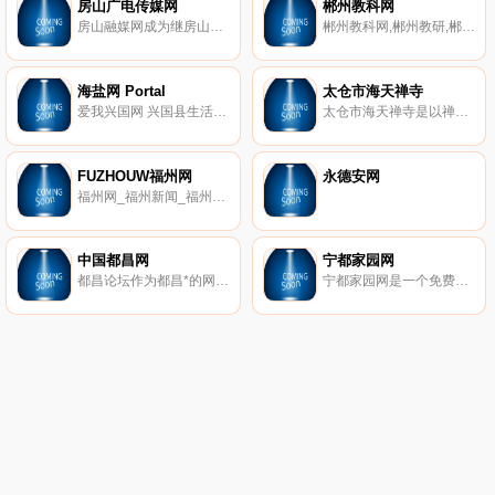
房山广电传媒网
郴州教科网
房山融媒网成为继房山人民广播电台、房山电视台之后的又一个独立媒体。网站积极发挥网络传播优势,与广播、电视相互支撑、相互补充,强化原创信息采编能力,推出多种网站特色活动,网站互动功能强大,使房山融媒网成为房山区融媒体中心新型都市传媒建设的一个亮点。
郴州教科网,郴州教研,郴州市教育科学研究院,郴州教科院,教学论文,课题研究。
海盐网 Portal
太仓市海天禅寺
爱我兴国网 兴国县生活资讯网 突发应急、兴国资讯、兴国房产、兴国旅游、兴国人文、民声投诉、兴国义工.
太仓市海天禅寺是以禅净双修为主的典型的现代化佛教寺院,提供包括佛事预订,法会预订,慈善基金,皈依法会,放生法会,素斋美食,牌位供奉认捐,佛像认捐,莲位认捐,辟谷禅修,辟谷养生,辟谷减肥,辟谷培训,禅修文化,禅修营,慈善活动,助印经书。
FUZHOUW福州网
永德安网
福州网_福州新闻_福州资讯_福州在线。
中国都昌网
宁都家园网
都昌论坛作为都昌*的网上社区,由中都网主办。是服务都昌全体同乡的在线互动平台。日均浏览量达上万人次的超大规模。是都昌会员最多,栏目*,信息最广的大型中文网上社区。
宁都家园网是一个免费为宁都百姓提供发布分类信息的平台,栏目包括房屋信息、二手物品交易、转让出租、求职招聘、宁都资讯,宁都商家,宁都购物,宁都黄页等生活信息。