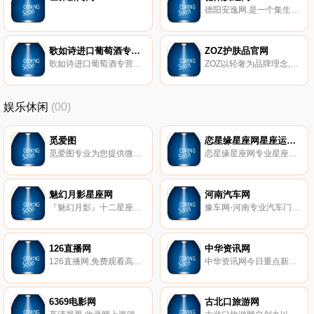
德阳安逸网.是一个集生活资讯、消费购物、生活信息、人脉关系为一体的城市社区。德阳安逸网论坛是德阳人气社区,为德阳人民提供最及时*生活信息。
歌如诗进口葡萄酒专营店
ZOZ护肤品官网
歌如诗进口葡萄酒专营店主要经营有索依兰,仙粉黛,珍藏西拉,赤霞珠,乐美诗,雪龙皇,白玫瑰。
ZOZ以轻奢为品牌理念,根据市场发展潮流,推出燕窝胶原蛋白肽、小云朵隔离防晒喷雾、水果面膜、补水面膜等系列护肤精品,创新的商业模式及优质服务,ZOZ护肤品获得代理商与消费者的高度认可。
娱乐休闲
(00)
觅爱图
恋星缘星座网星座运势查询网站
觅爱图专业为您提供微博妹子,尤果网,秀人网,beautyleg,波萝社,尤蜜荟,Cosplay,模范学院,高清壁纸等美图作品。
恋星缘星座网专业星座运势查询网站,提供星座配对、星座运势、开运方法、运势、周公解梦以及心理测试、血型测试、生肖测试、塔罗牌、算命、风水等星座命理信息。
魅幻月影星座网
河南汽车网
『魅幻月影』十二星座物语星座知识网-网络星座星盘美文、故事、知识和分析！魅幻领域,月影阑珊；月自在明。
豫车网-河南专业汽车门户网。以郑州为中心为您提供全省国产汽车、进口汽车商家的实时汽车报价,海量的汽车图片,最精彩的汽车新闻、行情、评测、导购内容,是全省数千万购车意向客户的*专业汽车导购网站。
126直播网
中华资讯网
126直播网,免费观看高清CCTV5在线直播,广东体育在线直播,以及国内卫视在线直播,国外电视台在线直播。
中华资讯网今日重点新闻在线实时发布包括资讯、财经、汽车、关注、科技、房产、全国资讯、图片新闻、图库等各行业新闻资讯,涵盖全球以及全国各省市的实时要闻,主要关注重点新闻、以人为本、关注民生,是一个综合类的新闻门户网站。
6369电影网
古北口旅游网