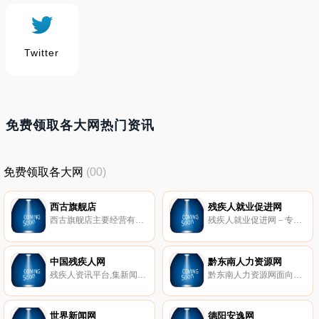
Twitter
免费领取各大网热门资讯
免费领取各大网
(00)
西古旗舰店
残疾人就业促进网
西古旗舰店主要经营有牛仔女裤,SKINNY烟管裤,PUSH,BAGGY萝卜宽松裤,FLARE阔腿裤,SMALL,LEGGING打底裤,牛仔男裤,REGULAR,JOGGING慢跑裤,SLIM修身版,染色休闲裤,裙装,男女上装,JACKTE夹克,牛仔女装,牛仔男装,牛仔绣花女外套,牛仔围裙。
残疾人就业促进网－专业的残疾人人力资源专家。
中国残疾人网
黔东南人力资源网
残疾人资讯平台,集新闻发布、数据库查询、互动平台、产品服务、会员管理等多项功能为一体,为广大残疾人、残疾人工作者和更为广泛的关心、关注中国残疾人事业的群体提供全面、及时、准确的服务。
黔东南人力资源网面向黔东南立足凯里,提供**最准确的招聘信息,为企业和求职者提供人才招聘、求职、找工作、培训、门店、兼职、租房和普工等全方位的人力资源服务,黔东南就业局信息发布平台。
世界新闻网
德阳安逸网