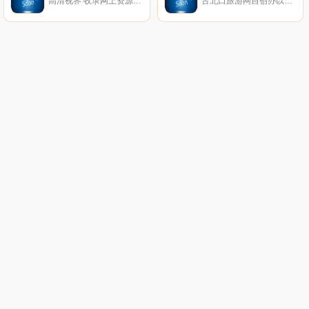
高清视界 收录网上资源*高清电影的资源,喜欢看高清蓝光以及1080高清电影的*电影迅雷,磁力下载及电驴下载高清电影和经典老片收录。
古北口旅游网自创办以来,一直秉承“为广大驴友提供*实用价值的古北口旅游信息、古北口民宿信息平台”为己任。