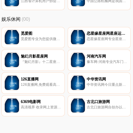
江西省计算机用户协会官网网站。
中国公路机械网是我国最早成立的公路行业大型门户网站之一。它依托《筑路机械与施工机械化》、《中国公路学报》、《交通运输工程学报》、《长安大学学报》等公路交通行业知名杂志,借助广泛的信息资源和专业的采编制作,力图为业内提供全面、及时、系统、准确、专业及个性化的信息服务和资料检索。
娱乐休闲
(00)
觅爱图
恋星缘星座网星座运势查询网站
觅爱图专业为您提供微博妹子,尤果网,秀人网,beautyleg,波萝社,尤蜜荟,Cosplay,模范学院,高清壁纸等美图作品。
恋星缘星座网专业星座运势查询网站,提供星座配对、星座运势、开运方法、运势、周公解梦以及心理测试、血型测试、生肖测试、塔罗牌、算命、风水等星座命理信息。
魅幻月影星座网
河南汽车网
『魅幻月影』十二星座物语星座知识网-网络星座星盘美文、故事、知识和分析！魅幻领域,月影阑珊；月自在明。
豫车网-河南专业汽车门户网。以郑州为中心为您提供全省国产汽车、进口汽车商家的实时汽车报价,海量的汽车图片,最精彩的汽车新闻、行情、评测、导购内容,是全省数千万购车意向客户的*专业汽车导购网站。
126直播网
中华资讯网
126直播网,免费观看高清CCTV5在线直播,广东体育在线直播,以及国内卫视在线直播,国外电视台在线直播。
中华资讯网今日重点新闻在线实时发布包括资讯、财经、汽车、关注、科技、房产、全国资讯、图片新闻、图库等各行业新闻资讯,涵盖全球以及全国各省市的实时要闻,主要关注重点新闻、以人为本、关注民生,是一个综合类的新闻门户网站。
6369电影网
古北口旅游网
高清视界 收录网上资源*高清电影的资源,喜欢看高清蓝光以及1080高清电影的*电影迅雷,磁力下载及电驴下载高清电影和经典老片收录。
古北口旅游网自创办以来,一直秉承“为广大驴友提供*实用价值的古北口旅游信息、古北口民宿信息平台”为己任。