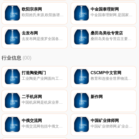
欧阳宗亲网
中金国泰理财网
欧阳姓氏来源,欧阳族谱数据库,欧阳电子家谱,网络族谱,电子族谱,欧阳家酒,欧阳姓氏源流,欧阳家谱辈分,欧阳通谱,欧阳寻亲,欧阳家乘谱牒查询,欧阳宗亲联谊论坛,欧阳宗谱,欧阳宗祠,欧阳寻亲,欧阳公益活动,欧阳企业网站,欧阳个人博客网站,欧阳名人,欧阳修。
中金国泰理财网.是国家工信部金融研究院长单位,中国领先的互联网金融 服务平台,为投资理财用户和贷款用户提供安全、透明的互联网金融服务,投资理财用户可以通过中金国泰理财网平台进行投标、加入投资项目、购买债权等方式进行投资获得高收益,贷款用户可以通过平台申请企业贷、商户贷、车贷、网商贷、网贷、物业贷等小额贷款。
去发布网
桑田岛美妆专营店
去发布网是搜罗全国各地所有免费发布信息的网站大全,这里公布的网址全部都是免费发布信息广告的网站,欢迎免费发布信息的网站加入。
桑田岛美妆专营店主要经营有热销爆款,面部护理,眼周护理,T区护理,身体护理,化妆水爽肤水,卸妆专区。
行业信息
(00)
打造陶瓷阀门
CSCMP中文官网
工业陶瓷产业网面向工业陶瓷行业,提供氧化铝陶瓷、结构陶瓷、微孔陶瓷、刚玉陶瓷、电瓷等工业陶瓷产品及陶瓷波纹填料、水处理填料等陶瓷填料信息,是领先的电子商务平台。
教育和连接全世界物流与供应链管理者。
二手机床网
新作网
中国机床网是机床业界最知名机床网网站,提供数控机床等各类机床产品买卖、机床商机、机床展会、机床知识、机床新闻等信息。
中俄交流网
中国矿业律师网
中俄交流网包括中俄文化年,中俄关系,中俄贸易等信息。
中国矿业律师网,矿业企业设立、改制、重组、上市清算、矿业权交易、矿业项目投资、公司及合同法律事务、项目律师尽职调查；矿产推介、矿业案件仲裁、诉讼代理等。