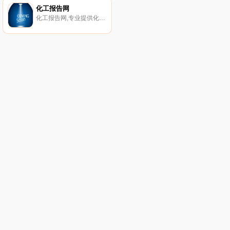
化工报告网
化工报告网,专业提供化工行业分析报告,市场调研,可行性研究报告；为客户提供准确、及时、权威、专业的常规新闻咨询及专项研究报告。我们正在为5000多家国内外知名企业提供专业服务,包括石油、化学矿、无机化工、有机化工、化肥、农药、医药、生化、涂料、染料、香精香料、食品添加剂、饲料添加剂、塑料、橡胶、纤维、胶粘剂、催化剂、化工助剂等领域。