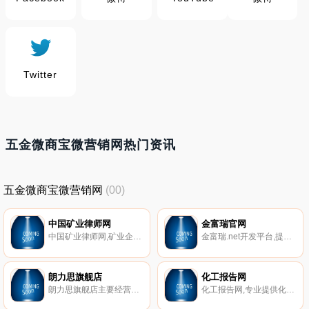
Twitter
五金微商宝微营销网热门资讯
五金微商宝微营销网
(00)
中国矿业律师网
金富瑞官网
中国矿业律师网,矿业企业设立、改制、重组、上市清算、矿业权交易、矿业项目投资、公司及合同法律事务、项目律师尽职调查；矿产推介、矿业案件仲裁、诉讼代理等。
金富瑞.net开发平台,提供微信开发、移动开发、业务开发和BPM平台等多种云开发服务,源码输出,运行时脱离平台,是业界真正放心的软件快速开发平台。
朗力思旗舰店
化工报告网
朗力思旗舰店主要经营有运动鞋男,朗力思2018镂空单鞋女真皮浅口坡跟女士皮鞋职业通勤低跟工作鞋中老年妈妈鞋平底女鞋春款,朗力思2018新款女士单鞋真皮皮鞋圆头浅口中高低跟粗跟工作职业妈妈鞋休闲单鞋大码,朗力思皮鞋,朗力思2018真皮女单鞋低跟平底女士工作鞋职业装鞋浅口尖头大码皮鞋妈妈鞋,朗力思真皮男士正装皮鞋,朗力思冬款真皮男士皮鞋,朗力思2017冬款真皮女靴高筒骑士靴长筒靴,朗力思男士真皮保暖加绒皮鞋棉鞋,朗力思增高鞋。
化工报告网,专业提供化工行业分析报告,市场调研,可行性研究报告；为客户提供准确、及时、权威、专业的常规新闻咨询及专项研究报告。我们正在为5000多家国内外知名企业提供专业服务,包括石油、化学矿、无机化工、有机化工、化肥、农药、医药、生化、涂料、染料、香精香料、食品添加剂、饲料添加剂、塑料、橡胶、纤维、胶粘剂、催化剂、化工助剂等领域。