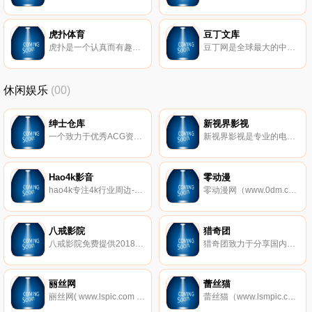
虎扑体育
豆丁文库
虎扑是一个认真而有趣的社区，每天有众多jrs在虎扑分享自己对篮球、足球、游戏电竞、运动装备、影视、汽车、数码、情感等一切人和事的见解，热闹、真实、有温度。
豆丁网是全球最大的中文社会化阅读分享平台，拥有商业,教育,研究报告,行业资料,学术论文,认证考试,星座,心理学等数亿实用文档和书刊杂志。
休闲娱乐
(00)
绅士仓库
新视界影视
一个致力于优秀ACG资源的整理发布平台
新视界影视是专业的电影电视剧网站，提供正版高清电影电视剧。提供新快的电影电视剧在线播放和下载
Hao4k影音
零动漫
hao4k专注4k行业周边-全国大4k资源站，提供4k电影、4k演示片、4k视频、4k图片、4k壁纸下载，是国内权威4k蓝光导航硬盘播放机、4k电视、4k投影和4k家庭影院论坛！
零动漫网（www.0dm.com）第一时间更新火影忍者、海贼王等新日本动漫,收集全动画大全,找好看国产动漫,欧美动漫,动漫电影等,尽在零动漫网.
八戒影院
猎奇团
八戒影院免费提供2018新电影电视剧,好看的电影排行榜,吉吉影音,伦理电影天堂,每天不间断更新,带你畅游网络免费家庭影院,永久网址：www.bajie123.com！
猎奇团致力于分享国内外新奇闻异事、历史趣闻、雷人事件等稀奇古怪新闻内容，发现你不知道的秘密，解开不一样世界是猎奇团坚持的信念,追求客观真理和探索未知世界是永恒的目标。
丽丝网
蕾丝猫
丽丝网( www.lspic.com )是一家专门收集整理全网超高清的美女写真网站,分享各类美女图片、丝袜美腿、性感MM、清纯妹子等极品美女写真的网站,全部超高清无杂乱水印！
蕾丝猫（www.lsmpic.com）免费提供美女图片、推女郎、秀人网、美媛馆、尤果网、AISS爱丝、推女神和以性感美女、制服丝袜、诱惑、丝袜美腿为内容的套图超市,并提供高清美女图片在线预览,旨在为广大图友提供一个良好的套图平台而努力.