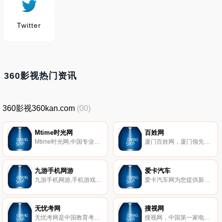
Twitter
360影视热门资讯
360影视360kan.com
(00)
Mtime时光网
百姓网
Mtime时光网,中国专业的电影电视剧及影人资料库,这里有新专业的电影新闻,预告片,海报,写真和热门影评,同时提供电影院影讯查询,博客,相册和群组等服务,是电影粉丝的佳电影社区.
厦门百姓网，厦门领先的分类信息网。您可以免费查找厦门各种新鲜的二手物品交易、二手车买卖、房屋租售、宠物、招聘、兼职、求职、交友活动及生活服务等分类信息，还能免费发布这些分类信息。
九游手机网游
爱卡汽车
九游手机网游,手机游戏大型门户！为玩家提供新款手机游戏免费下载,热门的手机游戏排行榜,好玩的手机游戏攻略。
爱卡汽车网为您提供新汽车报价、汽车图片、车型资料、汽车论坛、汽车资讯信息，XCAR-爱卡汽车网是全球大的汽车主题社区，其中包括85个主流品牌车型俱乐部，国内32个省市和地区分会，36多个个性化讨论区
无忧考网
搜视网
无忧考网是中国教育考试门户网站，提供学历、资格、英语、计算机、财经、医药、建筑等考试报名时间、成绩查询、试题答案、培训课程信息。
搜视网，中国第一家电视直播节目导航（epg）网站，提供电视直播节目表、卫视直播节目单，电视剧分集剧情介绍，演员表以及电影、电视剧、综艺视频聚合在线观看。