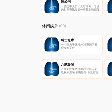
彩经网
【要想中大奖天天彩经网】专业
的彩票资讯图表分析预测数据服
务，深耕福利彩票体育彩票多
年，多位彩票专家全彩种预测开
奖号码，准确率高战绩优秀屡中
大奖，为还在中奖路上的彩民服
休闲娱乐
(00)
务
绅士仓库
一个致力于优秀ACG资源的整
理发布平台
八戒影院
八戒影院免费提供2018新电影
电视剧,好看的电影排行榜,吉吉
影音,伦理电影天堂,每天不间断
更新,带你畅游网络免费家庭影
院,永久网址：
www.bajie123.com！