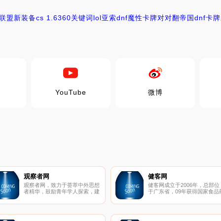
联盟新装备
cs 1.6
360关键词
lol亚索
dnf魔性卡牌对对翻
帝国
dnf卡
YouTube
微博
观察者网
健客网
观察者网，致力于荟萃中外思想
健客网成立于2006年，总部位
者精华，鼓励青年学人探索，建
于广东省，09年获得国家食品
中西文化交流平台，为崛起中的
品监督管理局颁发的《互联网
精英提供决策参考。
品交易服务资格证书》，成为
东省第一家(B2C)互联网药品
营企业。