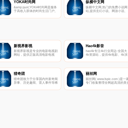
YOKA时尚网
纵横中文网
&amp;quot;YOKA时尚网是服务
纵横中文网,热门的免费小说网
于高收入群体的时尚生活门户,
站,提供玄幻小说、网游小说、
时尚网站.专注提供时尚奢侈品
言情小说、穿越小说、都市小
资讯报道,品牌动态,购物交流等
等免费小说在线阅读与下载。
服务；同时也是时尚人士,明星
神作品齐聚纵横,新章节每日更
生活交流的主题社区。优卡网,
新。
全方位诠释时尚奢华生活。
新视界影视
Hao4k影音
新视界影视是专业的电影电视剧
hao4k专注4k行业周边-全国大
网站，提供正版高清电影电视
4k资源站，提供4k电影、4k演
剧。提供新快的电影电视剧在线
示片、4k视频、4k图片、4k壁
播放和下载
纸下载，是国内权威4k蓝光导
硬盘播放机、4k电视、4k投影
和4k家庭影院论坛！
猎奇团
丽丝网
猎奇团致力于分享国内外新奇闻
丽丝网( www.lspic.com )是一
异事、历史趣闻、雷人事件等稀
专门收集整理全网超高清的美
奇古怪新闻内容，发现你不知道
写真网站,分享各类美女图片、
的秘密，解开不一样世界是猎奇
丝袜美腿、性感MM、清纯妹
团坚持的信念,追求客观真理和
等极品美女写真的网站,全部超
探索未知世界是永恒的目标。
高清无杂乱水印！