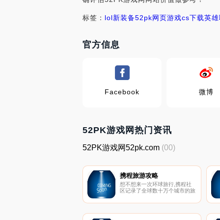
标签：
lol新装备
52pk网页游戏
cs下载
英雄
官方信息
Facebook
微博
52PK游戏网热门资讯
52PK游戏网52pk.com
(00)
携程旅游攻略
想不想来一次环球旅行,携程社
区记录了全球数十万个城市的旅
游景点,包括旅游攻略、地图、
美食、住宿，分享用户游记，旅
游心得，问答等等。要旅行，从
携程开始。