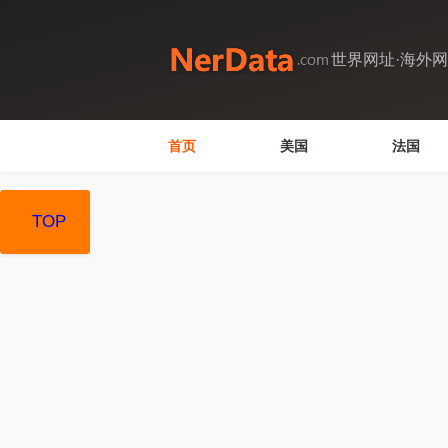
世界网址·海外
首页
美国
法国
TOP
TOP