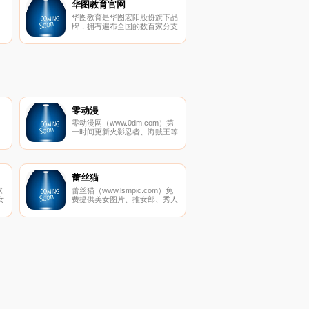
内知名的财经网站。
华图教育官网
华图教育是华图宏阳股份旗下品
牌，拥有遍布全国的数百家分支
说
机构。主要产品包括中央和地方
大
公务员招录考试辅导，事业单
位、三支一扶、村官、选调生、
招警等考试辅导。
零动漫
零动漫网（www.0dm.com）第
一时间更新火影忍者、海贼王等
新日本动漫,收集全动画大全,找
航
好看国产动漫,欧美动漫,动漫电
影等,尽在零动漫网.
蕾丝猫
家
蕾丝猫（www.lsmpic.com）免
女
费提供美女图片、推女郎、秀人
网、美媛馆、尤果网、AISS爱
子
丝、推女神和以性感美女、制服
丝袜、诱惑、丝袜美腿为内容的
套图超市,并提供高清美女图片
在线预览,旨在为广大图友提供
一个良好的套图平台而努力.