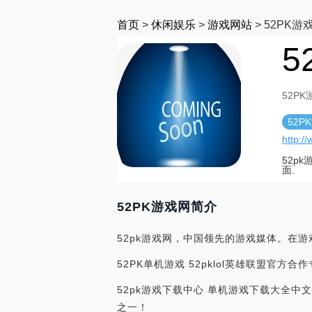
首页
>
休闲娱乐
>
游戏网站
>
52PK游
5
52PK
52P
http:/
52p
面.
52PK游戏网简介
52pk游戏网，中国领先的游戏媒体。在
52PK单机游戏 52pklol英雄联盟官方合
52pk游戏下载中心 单机游戏下载大全中
之一！