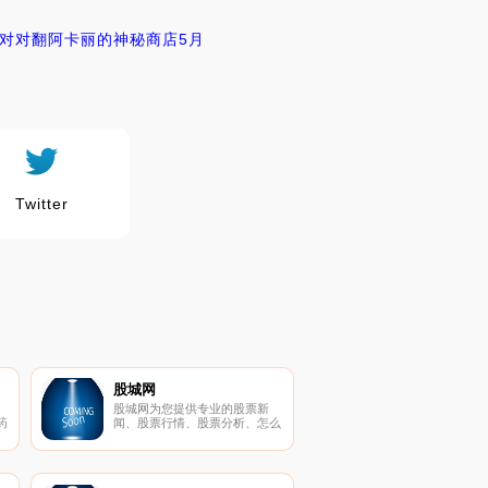
牌对对翻
阿卡丽的神秘商店5月
Twitter
股城网
股城网为您提供专业的股票新
药
闻、股票行情、股票分析、怎么
药
买股票、新财经新闻、新股发行
广
一览表、理财投资、黄金投资理
经
财、股票入门基础知识、模拟炒
股、股票软件下载等服务，是国