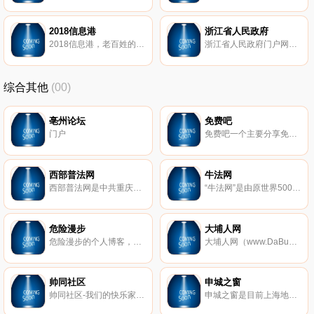
2018信息港
浙江省人民政府
2018信息港，老百姓的本地便民生活服务分类信息网，商家的免费广告发布平台，企业的商业供求信息黄页。您可以免费发布及查找各种二手物品交易、二手车买卖、房屋租售、宠物、招聘、兼职、求职、交友活动、生活服务等城市分类信息大全。
浙江省人民政府门户网站是省政府开展对外宣传、政务公开、为民服务和网上办事的总窗口。网站提供面向公众、法人、政府工作人员的公众服务内容，具备政府信息的导航和检索、网上办事的受理和反馈等功能，是“一站式”的政府门户网站。
综合其他
(00)
亳州论坛
免费吧
门户
免费吧一个主要分享免费资源的博客，涵盖软件资源，教程资源，电影资源等等，但我们只推精品！
西部普法网
牛法网
西部普法网是中共重庆市委法制建设领导小组主办，为社会普及法律常识，弘扬法治精神，传播法治理念，营造法治氛围。西部普法网包含了法治要闻、普法依法治理、百姓与法、青少年法制教育、区县工作晒台、市级部门普法动态、它山之石、新法速递、域外法苑、法制书屋等内容。
“牛法网”是由原世界500强企业法务高管创设，由国内众多知名公司的首席法务官、总法律顾问、法律副总裁联合支持的高端法务平台。众多世界500强、中国100强企业、上市公司的企业法务、董秘入驻成为企业法务会员，全国各地各专业的牛律师入驻成为律师会员。
危险漫步
大埔人网
危险漫步的个人博客，黑客技术相关研究及思考；攻与防的对立，是中国访问量大的黑客博客，拥有大量活跃读者，九年实战经验。
大埔人网（www.DaBuRen.com） 以大埔本土的生活信息交流为主、娱乐休闲为辅，获得了广大埔人的喜爱，来自各个行业的能人志士纷纷加入网站，使网站的发展进一步平民化、生活化、本土化，进而吸引了成千上万的大埔人共同建设这个属于大埔人自己的网络社区。
帅同社区
申城之窗
帅同社区-我们的快乐家园。
申城之窗是目前上海地区较大的互联网综合信息服务和媒体传播平台,提供更富地域特征的生活信息,深入及时的报道合上海市发展与居民生活,内容全面涉及上海新闻、房产、汽车、人才、科技、教育、财经、旅游、美食、等城市生活的各个方面。