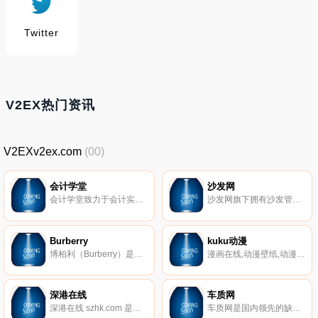
Twitter
V2EX热门资讯
V2EXv2ex.com
(00)
会计学堂
沙发网
会计学堂致力于会计实操培训,目前拥有100万学员,是国内领先的会计实操培训机构,专注会计培训,会计从业资格证培训,零基础会计培训,会计证培训,会计实战培训班,初级会计职称培训,中级会计职称培训,注册会计师培训,会计电算化,税务实操等课程,学会计,上会计学堂。
沙发网旗下拥有沙发管家、沙发桌面、沙发论坛等产品,致力于为智能电视、电视盒用户提供优质的应用资源,活跃的交流社区以及权威的智能电视产品评测。让您客厅的智能电视或者电视盒子能够更加精彩！
Burberry
kuku动漫
博柏利（Burberry）是极具英国传统风格的奢侈品牌，其多层次的产品系列满足了不同年龄和性别消费者需求，公司采用零售、批发和授权许可等方式使其知名度享誉全球。博柏利（Burberry）创办于1856年 ，是英国皇室御用品。过去的几十年，Burberry主要以生产雨衣，伞具及丝巾为主，而今博柏利强调英国传统高贵的设计，赢取无数人的欢心，成为一个永恒的品牌。
漫画在线,动漫壁纸,动漫文学,动漫资料,动漫新闻,动漫下载,在线小游戏,动漫音乐,原创涂鸦
深港在线
车质网
深港在线 szhk.com 是深圳、香港两地大型新闻及精品生活门户网站，是深圳地区成立早、影响力广、访问量大的综合性网络平台，同时也是深港两地知名度较高的网络媒体。
车质网是国内领先的缺陷汽车产品信息和车主质量投诉信息收集平台，也是购买汽车的消费者了解相关车型品质状况的第三方优选媒介。 我们的目标是成为中国汽车质量第三方评价体系中更有力、更公正、更客观的声音和力量。