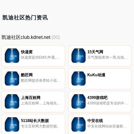
凯迪社区热门资讯
凯迪社区club.kdnet.net
(00)
快递窝
15天气网
快递窝提供EMS,申通,圆通,韵达,中通,华宇,德邦,天天、顺丰,宅急送等常见快递单号查询、快递网点电话查询、快递价格查询、网上寄快递服务，支持手机查询快递和免费快递API。
天气预报查询一周,在线天气预报15天查询，天气查询工具提供全国天气预报10天、15天查询,及时准确发布中央气象台天气信息，末来一周天气预报查询；
酷匠网
KuKu动漫
酷匠网提供各类轻小说，原创轻小说，玄幻小说，武侠小说，校园小说，青春小说，网游小说，奇幻小说，科幻小说，恐怖小说，各类原创小说首发新章节阅读，免费在线阅读小说，精彩尽在酷匠小说网！
上海百姓网
4399游戏吧
上海百姓网，上海领先的分类信息网。您可以免费查找上海各种新鲜的二手物品交易、二手车买卖、房屋租售、宠物、招聘、兼职、求职、交友活动及生活服务等分类信息，还能免费发布这些分类信息。
4399游戏吧是专业的中文休闲游戏平台!免费为你提供4399生死狙击,4399三国杀,touch炫舞,创世兵魂,火线精英,皮卡堂等新热门休闲网页游戏。
5118站长大数据
中安在线
专注互联网大数据挖掘。
中安在线网站由安徽新媒体集团主办，是安徽省惟一重点新闻门户网站。网站提供权威、及时的安徽新闻，并汇集了安徽社会、经济、文化、生活等各个方面新信息资讯，是安徽具权威性快捷全面的新闻网络传播平台。