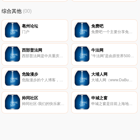
综合其他
(00)
亳州论坛
免费吧
门户
免费吧一个主要分享免费资源的博客，涵盖软件资源，教程资源，电影资源等等，但我们只推精品！
西部普法网
牛法网
西部普法网是中共重庆市委法制建设领导小组主办，为社会普及法律常识，弘扬法治精神，传播法治理念，营造法治氛围。西部普法网包含了法治要闻、普法依法治理、百姓与法、青少年法制教育、区县工作晒台、市级部门普法动态、它山之石、新法速递、域外法苑、法制书屋等内容。
“牛法网”是由原世界500强企业法务高管创设，由国内众多知名公司的首席法务官、总法律顾问、法律副总裁联合支持的高端法务平台。众多世界500强、中国100强企业、上市公司的企业法务、董秘入驻成为企业法务会员，全国各地各专业的牛律师入驻成为律师会员。
危险漫步
大埔人网
危险漫步的个人博客，黑客技术相关研究及思考；攻与防的对立，是中国访问量大的黑客博客，拥有大量活跃读者，九年实战经验。
大埔人网（www.DaBuRen.com） 以大埔本土的生活信息交流为主、娱乐休闲为辅，获得了广大埔人的喜爱，来自各个行业的能人志士纷纷加入网站，使网站的发展进一步平民化、生活化、本土化，进而吸引了成千上万的大埔人共同建设这个属于大埔人自己的网络社区。
帅同社区
申城之窗
帅同社区-我们的快乐家园。
申城之窗是目前上海地区较大的互联网综合信息服务和媒体传播平台,提供更富地域特征的生活信息,深入及时的报道合上海市发展与居民生活,内容全面涉及上海新闻、房产、汽车、人才、科技、教育、财经、旅游、美食、等城市生活的各个方面。