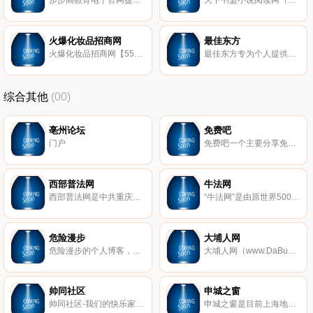
步步高教育电子官网提供步步高家教机、步步高点读机、步步高学习机、步步高学习电脑、视频外语通等步步高教育电子产品资料下载，同时还 提供在线服务与支持，论坛交流与互动的便捷服务。
天下书盟小说阅读网（www.fbook.net）,提供经典好看的穿越小说,玄幻小说,都市小说,修真小说,网游小说等小说在线阅读及小说排行榜,大陆唯一签约金庸,古龙等众多名家的原创文学网站,欢迎广大作者加盟。
火爆化妆品招商网
最佳东方
火爆化妆品招商网【5588.tv】提供火爆的日化线,专业线,护肤品,彩妆用品,美发用品,养生保健,美体等招商产品、品牌化妆品代理及美博会信息。
最佳东方专为个人提供全新准确的酒店,餐饮,物业,海外,高尔夫,游轮职位招聘信息，为企业提供校园招聘,猎头,培训,测评和人事外包在内的全方位的人力资源服务，帮助个人求职者与企业搭建佳的人才招募和人才培养渠道。
综合其他
(00)
亳州论坛
免费吧
门户
免费吧一个主要分享免费资源的博客，涵盖软件资源，教程资源，电影资源等等，但我们只推精品！
西部普法网
牛法网
西部普法网是中共重庆市委法制建设领导小组主办，为社会普及法律常识，弘扬法治精神，传播法治理念，营造法治氛围。西部普法网包含了法治要闻、普法依法治理、百姓与法、青少年法制教育、区县工作晒台、市级部门普法动态、它山之石、新法速递、域外法苑、法制书屋等内容。
“牛法网”是由原世界500强企业法务高管创设，由国内众多知名公司的首席法务官、总法律顾问、法律副总裁联合支持的高端法务平台。众多世界500强、中国100强企业、上市公司的企业法务、董秘入驻成为企业法务会员，全国各地各专业的牛律师入驻成为律师会员。
危险漫步
大埔人网
危险漫步的个人博客，黑客技术相关研究及思考；攻与防的对立，是中国访问量大的黑客博客，拥有大量活跃读者，九年实战经验。
大埔人网（www.DaBuRen.com） 以大埔本土的生活信息交流为主、娱乐休闲为辅，获得了广大埔人的喜爱，来自各个行业的能人志士纷纷加入网站，使网站的发展进一步平民化、生活化、本土化，进而吸引了成千上万的大埔人共同建设这个属于大埔人自己的网络社区。
帅同社区
申城之窗
帅同社区-我们的快乐家园。
申城之窗是目前上海地区较大的互联网综合信息服务和媒体传播平台,提供更富地域特征的生活信息,深入及时的报道合上海市发展与居民生活,内容全面涉及上海新闻、房产、汽车、人才、科技、教育、财经、旅游、美食、等城市生活的各个方面。