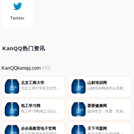
Twitter
KanQQ热门资讯
KanQQkanqq.com
(00)
北京工商大学
山财培训网
北京工商大学是北京市重点建设的多科性大学，1999年6月经教育部批准由北京轻工业学院与北京商学院合并，机械工业管理干部学院并入组建而成。
山财培训网依托山东财经大学的教学资源优势，采用先进的网上教学平台，先后开通了会计从业资格（会计证）考前培训、会计电算化上岗证考前培训、助理会计师考前培训、会计继续教育、山东会计实训培训平台,目前已成为山东有影响力的会计在线培训服务提供商，以优质的课程资源、全面的客服体系赢得学员的肯定与信赖。山财培训网 山东会计培训网 济南会计人员继续教育 济南会计培训 高级会计师培训 山东会计实训、会计实操、会计实务培训 济南会计实务操作 实操培训班
电工学习网
爱爱健康网
电工学习网(电工论坛)是一个汇集各种维修电工,电工技术,电子技术,电工学,电工电路图,电工基础知识,电气控制,电工视频教程,工控自动化等交流为一体普及用电常识的网站。
提供性交，性爱，性知识，做爱图片，做爱姿势，性爱小说等两性知识，两性疾病查询。爱爱两性健康网,男性健康、女性健康的两性健康网。两性健康,两性生活,两性视频,两性教育,健康饮食,健康避孕,心理健康,健康知识等内容为主体。爱爱网是广大青年男女普及性知识的良师益友。
步步高教育电子官网
天下书盟网