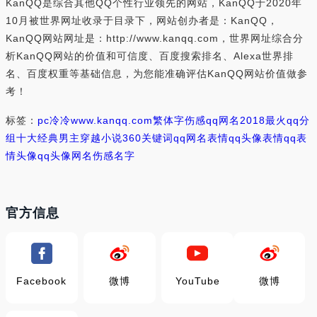
KanQQ是综合其他QQ个性行业领先的网站，KanQQ于2020年
10月被世界网址收录于目录下，网站创办者是：KanQQ，
KanQQ网站网址是：http://www.kanqq.com，世界网址综合分
析KanQQ网站的价值和可信度、百度搜索排名、Alexa世界排
名、百度权重等基础信息，为您能准确评估KanQQ网站价值做参
考！
标签：
pc冷冷
www.kanqq.com
繁体字伤感qq网名
2018最火qq分
组
十大经典男主穿越小说
360关键词
qq网名表情
qq头像表情
qq表
情头像
qq头像网名
伤感名字
官方信息
Facebook
微博
YouTube
微博