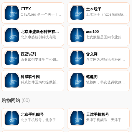
CTEX
土木坛子
CTEX.org 是一个关于 TeX 的中文网站，CTEX 是中文 TeX (Chinese TeX)的缩写。CTEX 的宗旨是为中国广大的 TEX 用户提供力所能及的服务和帮助。目前 CTEX 的主要工作包括维护 CTEX 网站，为用户提供学习交流的场所；开发 CTeX 中文套装软件；致力于 TeX 文档的中文化工作。CTEX 的服务器和网络接入得到了中国科学院数学与系统科学研究院的支持。
土木坛子（https:tumutanzi.com），谭智军的个人博客，关于科研学习、社会人文、信息技术和国外见闻等内容，欢迎访问。
北京康盛新创科技有限责任公司
aso100
北京康盛新创科技有限责任公司 中国领先的社区平台与服务提供商，旗下Discuz!是全球市场占有率第一的社区论坛（BBS）软件，UCenter Home是中国市场占有率第一的社交网络（SNS）软件，漫游（Manyou）开放平台是中国大的非中心化社区开放平台。
七麦数据是国内专业的移动应用数据分析平台，覆盖App Store & Google Play双平台，提供iOS&Android应用市场多维度数据、ASO&ASM优化服务工具、ASO、ASM、Search Ads等实操案例及技术干货和数据报告。作为移动推广服务平台，提供专业数据分析与优化策略，为您的App推广保驾护航。
西亚试剂
含义网
西亚试剂专业生产和销售各种试剂,如化学试剂,通用试剂,分析试剂,有机试剂,无机试剂等,同时我公司还提供各类生化试剂,通用试剂,分析试剂,有机试剂,无机试剂样品,欢迎广大客户选购.www.xiyashiji.com
含义网为您解说各种词的含义,意思,全面、流行、趣味的知识都在此，了解您所关心却不熟悉的词义意思,与您一起分享趣味小常识.
科威软件园
笔趣阁
科威软件园为您提供新官方软件下载、绿色软件以及手机软件下载和免费游戏等内容。
笔趣阁，书友值得收藏的网络小说阅读网
购物网站
(00)
北京手机靓号
天津手机靓号
北京手机靓号，北京手机靓号网，专业销售北京手机号码，北京手机靓号交易，北京全球通靓号，超级靓号，北京移动靓号，北京联通靓号，北京电信靓号，百万精品手机号码任您选！北京靓号、北京靓号网、北京手机靓号、北京靓号出售、北京移动靓号、北京联通靓号、北京电信靓号、北京挑号网、北京集号吧、广东北京靓号、北京188靓号、北京全球通靓号、北京号码靓号、深圳手机靓号商城、北京网上选号、北京选手机靓号、北京选号网、北京挑卡网、北京好号网、北京座机靓号、北京400靓号
天津手机靓号，天津手机靓号网，专业销售天津手机号码，天津手机靓号交易，天津全球通靓号，超级靓号，天津移动靓号，天津联通靓号，天津电信靓号，百万精品手机号码任您选！天津靓号、天津靓号网、天津手机靓号、天津靓号出售、天津移动靓号、天津联通靓号、天津电信靓号、天津挑号网、天津集号吧、广东天津靓号、天津188靓号、天津全球通靓号、天津号码靓号、深圳手机靓号商城、天津网上选号、天津选手机靓号、天津选号网、天津挑卡网、天津好号网、天津座机靓号、天津400靓号