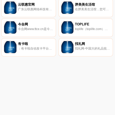
云联惠官网
胖美美生活馆
广东云联惠网络科技有限公司（以下简称：云联惠）由广东本土民营企业家黄明先生投资创建，于2014年1月在广州工商局注册成立（目前注册资金为100001万元）、2015年4月正式上线运营（网址： www.yunlianhui.cn），是一家以经营消费资源（消费商）为主要内容的创新型电商平台公司。
在胖美美生活馆，您可以购买到性价比高，又时尚显瘦的大码女装、特大码女装和加肥加大码女装；还可以学习到时下潮、流行的胖子穿衣搭配技巧，让每一个胖mm都能胖美美！
今合网
TOPLIFE
今合网www.ttce.cn是今时信合（北京）国际科技有限公司旗下的综合性购物平台，率先将网商店铺进行了科学的连锁式dm运营，降低了网店的运营成本，提高了网商的盈利率，今合网在全国开设实体4s服务机构，为线上互联做有力的线下服务
toplife（toplife.com）作为京东旗下全球时尚奢侈品品牌授权电商平台，线上销售品牌授权100%正品，24小时全天时尚顾问客服，售后服务上门取件，全国配送。
有卡啦
找礼网
：有卡啦自动发卡平台极受用户欢迎的自动发卡平台，发卡平台对比其他自动发卡平台费率更低、满10元结算无手续费，自动发卡平台支持APP管理、提供API接口、微信公众号在线管理！
找礼网-中国大的礼品批发平台,旨在汇聚中国优质礼品供应商,打造高档礼品商城,以互联网 礼品批发市场集中全国礼品,提供小礼品批发、礼品采购、礼品供应、礼品求购等服务。