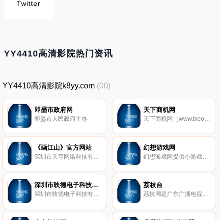
Twitter
YY4410高清影院热门资讯
YY4410高清影院k8yy.com
(00)
即墨市政府网
天下商机网
即墨市人民政府主办
天下商机网（www.txooo.com）帮助品牌招商，提高品牌知名度，让品牌因网络更具价值，提供网络展会、商讯通、品牌站、加盟项目、个人商铺等服务，招商创业加盟就上天下商机网
《画江山》官方网站
幻想游戏网
深圳市天穹网络科技有限公司为国内一家年轻而充满活力的新型企业。公司致力于研发在线网络游戏、手机游戏和创意游戏及应用。公司办公地点位于深圳宝安区，依托高新技术以及富有创意的设计能力，推出广受大众欢迎的网络游戏产品。 公司创始合伙人来自于国内领军的互联网公司，拥有5年以上的游戏研发和运营经验。
幻想游戏网提供小游戏，flash小游戏，如祖玛、美女餐厅、孤单手等，以及休闲游戏新闻、攻略经验等服务。
深圳市映德电子科技有限公司
荔枝台
深圳市映德电子科技有限公司成立于2006年，负责在大陆研发、生产、营销和售后工作等一系列完整的映泰主板生产销售流程.
荔枝网是广东广播电视台官方网站，荔枝网以视听互动为核心，融地域特色于其中，倾力打造具广东特色的官方视频网站。荔枝网整合了广东电视台、广东南方电视台、广东人民广播电台旗下多个广播电视频道资源，提供24小时视频和广播直播、新闻服务、电子节目表、栏目视频点播、互动专区等服务。