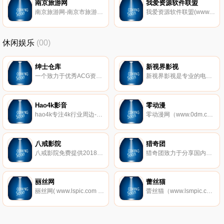
南京旅游网
我爱资源软件联盟
南京旅游网-南京市旅游委员会官方网站,南京智慧旅游公共服务平台,主办：南京市旅游委员会 技术支持：南京市旅游委员会信息中心 东大电商 旅游咨询：(025)52269008 旅游投诉：(025)52260123
我爱资源软件联盟(www.52zy.com)绿色软件 实用软件 软件库大全，还有绿色软件及消遣娱乐、好玩的单机游戏下载。
休闲娱乐
(00)
绅士仓库
新视界影视
一个致力于优秀ACG资源的整理发布平台
新视界影视是专业的电影电视剧网站，提供正版高清电影电视剧。提供新快的电影电视剧在线播放和下载
Hao4k影音
零动漫
hao4k专注4k行业周边-全国大4k资源站，提供4k电影、4k演示片、4k视频、4k图片、4k壁纸下载，是国内权威4k蓝光导航硬盘播放机、4k电视、4k投影和4k家庭影院论坛！
零动漫网（www.0dm.com）第一时间更新火影忍者、海贼王等新日本动漫,收集全动画大全,找好看国产动漫,欧美动漫,动漫电影等,尽在零动漫网.
八戒影院
猎奇团
八戒影院免费提供2018新电影电视剧,好看的电影排行榜,吉吉影音,伦理电影天堂,每天不间断更新,带你畅游网络免费家庭影院,永久网址：www.bajie123.com！
猎奇团致力于分享国内外新奇闻异事、历史趣闻、雷人事件等稀奇古怪新闻内容，发现你不知道的秘密，解开不一样世界是猎奇团坚持的信念,追求客观真理和探索未知世界是永恒的目标。
丽丝网
蕾丝猫
丽丝网( www.lspic.com )是一家专门收集整理全网超高清的美女写真网站,分享各类美女图片、丝袜美腿、性感MM、清纯妹子等极品美女写真的网站,全部超高清无杂乱水印！
蕾丝猫（www.lsmpic.com）免费提供美女图片、推女郎、秀人网、美媛馆、尤果网、AISS爱丝、推女神和以性感美女、制服丝袜、诱惑、丝袜美腿为内容的套图超市,并提供高清美女图片在线预览,旨在为广大图友提供一个良好的套图平台而努力.