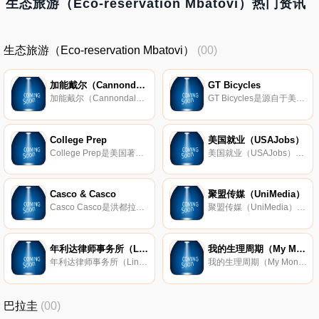
生态旅游（Eco-reservation Mbatovi）热门资讯
生态旅游（Eco-reservation Mbatovi）
(00)
加能戴尔（Cannondale）
GT Bicycles
加能戴尔（Cannondale）是美国知名的自行车品牌，隶属于加拿大Dorel集团旗下，总部设在美国康乃狄克州贝塞尔，以生产高端自行车为主。加能戴尔旗下著名的代表产品公路自行车铝架CAAD9被誉为铝架之王，屡次被自行车三大环赛
GT Bicycles是源自于美国的著名自行车品牌，现在隶属于加拿大Dorel集团旗下，是由美国一个焊接工程师Gary Turner和自行车店老板Richard Long于1979年共同创建的；后于1998年与著名自行车品牌施文（Schwinn）合并；2001年，被Pacific Cycle收
College Prep
美国就业（USAJobs）
College Prep是美国著名的教育类咨询和辅导机构，于1991年创建，旨在为美国求学者们提供个性化和高效的学习咨询服务，包括学校选课、考试和申请，以及学习资讯和辅导等服务。
美国就业（USAJobs）是美国公务员招聘信息的官方网站，由美国国家政府为联邦政府分支机构提供，归联邦人事管理局管辖。
Casco & Casco
聚盟传媒（UniMedia）
Casco Casco是洪都拉斯著名的法律服务网站，主要提供知识产权领域的服务。近年来，其业务已经拓展至商业法、合同法、承担民事责任、仲裁和调解等领域，并开始涉足国际业务。
聚盟传媒（UniMedia）是摩尔多瓦最大的综合类门户网站，主要提供各类新闻资讯、娱乐节目、视频、图片、游戏、天气预报和搜索引擎等服务。
年利达律师事务所（LinklatersLLP）
我的生理周期（My Monthly Cycles）
年利达律师事务所（Linklaters；简称：LLP）是英国著名的跨国律师事务所，与安理国际律师事务所、高伟绅律师行、富而德律师事务所和司力达律师楼并称为伦敦法律界的魔术圆圈。
我的生理周期（My Monthly Cycles）是美国一个专为女性打造的生理期推算的网站。为了帮助女性朋友们更有效精确的得知自己的周期规律，该网站提供许多便捷易懂的生理期记录方式，如生理周期预测计算器和计算表等。
巴拉圭
(00)