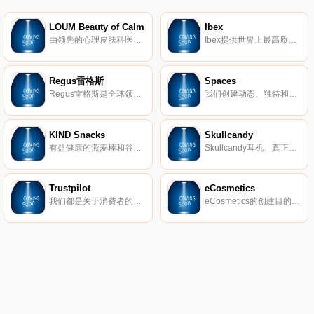
LOUM Beauty of Calm
Ibex
由领先的心理皮肤科医生开发，我们的清洁、无残酷和素食主义者的护肤产品在临床上已证明可以消除压力对皮肤的影响。 因为没有什么比平静更美。
Ibex提供世界上最高质量的美利奴羊毛服装。我们的外套以其顶级的质量和性能在男女之间非常受欢迎。
Regus雷格斯
Spaces
Regus雷格斯是全球领先的工作区提供商。我们建立了无与伦比的办公、协作和会议空间网络，供公司在全球每个城市使用。它是支持每个商机的基础架构。
我们创建动态、独特和创业的空间，以帮助您在我们的团队了解所有后台物流和服务的同时进行思考，创建和协作。在Spaces，我们确保我们的社区可以专注于推动业务发展。
KIND Snacks
Skullcandy
有益健康的燕麦棒和谷物。
Skullcandy耳机、真正的无线耳塞、扬声器等。
Trustpilot
eCosmetics
我们都是关于消费者的评论。从像您这样的购物者那里获得真实的内幕故事。立即在Trustpilot上阅读、撰写和分享评论。
eCosmetics的创建目的是为您节省多达50％的皮肤护理、护发和您喜爱的化妆品费用，而无需离开家中。我们以最受欢迎的品牌和一流的客户服务为特色，将产品和节省的资金直接提供给您。