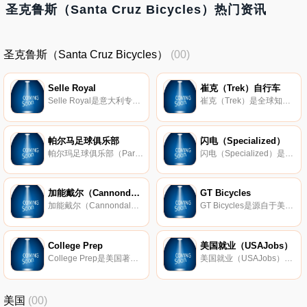
圣克鲁斯（Santa Cruz Bicycles）热门资讯
圣克鲁斯（Santa Cruz Bicycles）
(00)
Selle Royal
崔克（Trek）自行车
Selle Royal是意大利专门生产自行车座垫的品牌，被全球许多个人骑行者和自行车制造商作为首选产品，其销售网点遍布全球70多个国家和地区。
崔克（Trek）是全球知名的一个自行车品牌，于1976年在美国成立，旨在为全球单车迷们提供世界上最好的自行车。其系列产品主要包括公路车、山地车和城镇型等。此外，Trek还专为初学的孩子们设计了许多款式的自行车，如独有
帕尔马足球俱乐部
闪电（Specialized）
帕尔玛足球俱乐部（Parma Football Club spa，Parma FC），是位于意大利帕尔玛市的一家职业足球俱乐部，成立于1913年，主场为可容纳27906人的塔尔迪尼球场。帕尔玛在上个世纪90年代升入 意甲联赛 ，联赛最好成绩为第二名，曾2次获得
闪电（Specialized）是美国专门生产自行车及其附属产品的品牌，是由单车爱好者Mike Sinyard于1974年在加利福尼亚州的摩根山创建的。因其LOGO恰似一道闪电，故因此而得名。
加能戴尔（Cannondale）
GT Bicycles
加能戴尔（Cannondale）是美国知名的自行车品牌，隶属于加拿大Dorel集团旗下，总部设在美国康乃狄克州贝塞尔，以生产高端自行车为主。加能戴尔旗下著名的代表产品公路自行车铝架CAAD9被誉为铝架之王，屡次被自行车三大环赛
GT Bicycles是源自于美国的著名自行车品牌，现在隶属于加拿大Dorel集团旗下，是由美国一个焊接工程师Gary Turner和自行车店老板Richard Long于1979年共同创建的；后于1998年与著名自行车品牌施文（Schwinn）合并；2001年，被Pacific Cycle收
College Prep
美国就业（USAJobs）
College Prep是美国著名的教育类咨询和辅导机构，于1991年创建，旨在为美国求学者们提供个性化和高效的学习咨询服务，包括学校选课、考试和申请，以及学习资讯和辅导等服务。
美国就业（USAJobs）是美国公务员招聘信息的官方网站，由美国国家政府为联邦政府分支机构提供，归联邦人事管理局管辖。
美国
(00)