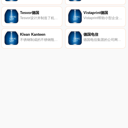
Tesvor德国
Vistaprint德国
Tesvor设计并制造了机器人吸尘器，可帮助人们创造更智能、更清洁的生活环境。我们致力于打造全球市场上领先的机器人品牌，并在行业技术、质量保证和成本控制方面拥有优势。
Vistaprint帮助小型企业有效地进行自我营销。在您的办公室轻松设计和订购营销材料、名片、商业标牌和促销品。或借助我们的数字营销服务来发展您的在线形象。绝对可以保证满意。
Klean Kanteen
德国电信
不锈钢制成的不锈钢瓶、水杯和食品容器。
德国电信集团的公司网站。