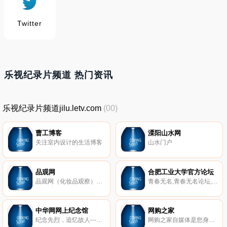
Twitter
乐视纪录片频道 热门资讯
乐视纪录片频道jilu.letv.com
(00)
曹工博客
溧阳山水网
关注室内设计的生活博客
山水门户
品观网
合肥工业大学官方论坛
品观网（化妆品观察），化妆品产业服务平台，内容涵盖了化妆品行业资讯、化妆品品牌大全、化妆品行业招聘,化妆品招商及代理加盟等。
青春无名,青春无名论坛,合肥工业大学官方论坛,学生社区bbs,青春无名论坛创建于2002年无名论坛已经发展成为工大人网上交流娱乐的首选，成为安徽省高校中具规模和影响力的论坛。联系我们：gdbbs@mail.hfut.edu.cn
中华网网上纪念馆
网购之家
纪念先烈，追忆故人---中华网网上纪念馆是中华网旗下的公益网络纪念平台，旨在为网民提供一个优秀，稳定的自助型网上纪念馆服务。
网购之家自媒体是您身边的购物伴侣,包含互联网周边各种折扣,1元包邮,红包领取,促销活动,微信活动,优惠信息,商家福利,团购秒杀等诸多优质网购福利,还有线下活动,国内热点,海外动态,交通,购物,旅游,出行,优惠,打折,红包,活动,福利,话费,秒杀,免单,机票等活动应有尽有！网购之家汇集全网主流网上商城高性价比实惠商品信息,为用户提供高效、便捷的网购体验