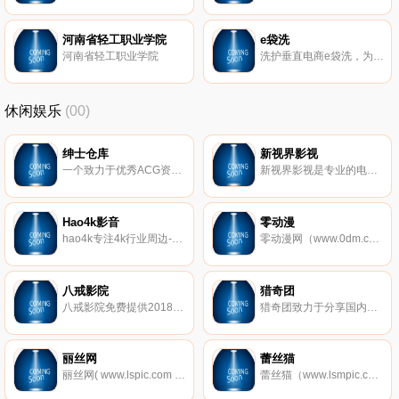
河南省轻工职业学院
e袋洗
河南省轻工职业学院
洗护垂直电商e袋洗，为用户提供了全新概念的洗衣模式，通过移动终端（微信、APP）下单，全天候上门服务，2013年11月创建至今，已经覆盖36个城市 ，拥有近千万级用户，用户使用量位居全国榜首。 先后获得百度、腾讯、经纬、SIG、立白、润都集团投资，公司估值近10亿美金。
休闲娱乐
(00)
绅士仓库
新视界影视
一个致力于优秀ACG资源的整理发布平台
新视界影视是专业的电影电视剧网站，提供正版高清电影电视剧。提供新快的电影电视剧在线播放和下载
Hao4k影音
零动漫
hao4k专注4k行业周边-全国大4k资源站，提供4k电影、4k演示片、4k视频、4k图片、4k壁纸下载，是国内权威4k蓝光导航硬盘播放机、4k电视、4k投影和4k家庭影院论坛！
零动漫网（www.0dm.com）第一时间更新火影忍者、海贼王等新日本动漫,收集全动画大全,找好看国产动漫,欧美动漫,动漫电影等,尽在零动漫网.
八戒影院
猎奇团
八戒影院免费提供2018新电影电视剧,好看的电影排行榜,吉吉影音,伦理电影天堂,每天不间断更新,带你畅游网络免费家庭影院,永久网址：www.bajie123.com！
猎奇团致力于分享国内外新奇闻异事、历史趣闻、雷人事件等稀奇古怪新闻内容，发现你不知道的秘密，解开不一样世界是猎奇团坚持的信念,追求客观真理和探索未知世界是永恒的目标。
丽丝网
蕾丝猫
丽丝网( www.lspic.com )是一家专门收集整理全网超高清的美女写真网站,分享各类美女图片、丝袜美腿、性感MM、清纯妹子等极品美女写真的网站,全部超高清无杂乱水印！
蕾丝猫（www.lsmpic.com）免费提供美女图片、推女郎、秀人网、美媛馆、尤果网、AISS爱丝、推女神和以性感美女、制服丝袜、诱惑、丝袜美腿为内容的套图超市,并提供高清美女图片在线预览,旨在为广大图友提供一个良好的套图平台而努力.