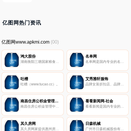
亿图网热门资讯
亿图网www.apkmi.com
(00)
鸿大股份
名单网
湖南衡阳三塘国家粮食储备库始建于1975年，占地面积13.8万平方米，有效仓容7.1万吨，注册资金1317万元，资产总值25408万元。是郑州商品交易所早籼稻期货指定交割仓库，是集收购、储存、中转、物流、期货交割于一体的综合性国有独资粮食购销企业，省级骨干粮库。
名单网是国内专业的名单网站，为网友提供各种名单信息，包括领导名单、娱乐名单、体育名单、财经名单、教育名单、节目名单、地区名单、人物作品和演员表等内容。
吐槽
艾秀雅轩服饰
吐槽（www.tucao.cc）。
品牌女装折扣店、品牌折扣店加盟、品牌折扣女装、艾秀雅轩品牌女装折扣店、艾秀雅轩折扣女装加盟，艾秀雅轩如今已经成为女装品牌折扣行业的先锋企业，是你进军折扣女装事业真正放心的合作伙伴。
南昌住房公积金管理中心
看看新闻网-社会
南昌住房公积金管理中心，前身为南昌市住房资金管理中心，2002年根据国务院关于调整住房公积金管理机构的部署，经省人民政府批准，在南昌地区原有八个中心的基础上重新组建成立。
看看新闻是国内专业的视频新闻网站,提供新热的视频新闻在线播放,24小时视频直播,海量视频新闻搜索及视频新闻上传通道。网站整合了smg强大的视频新闻资源,汇聚官方草根意见声音，精彩视频新闻荟萃，以网友为根本，实现网民的新闻梦想，共同创造传播的未来。
其久房网
日森机械
其久房网家提供惠州房价,惠州楼盘,惠阳房价,惠阳楼盘,大亚湾房价,大亚湾楼盘,惠州二手房,惠阳二手房,大亚湾二手房,淡水二手房,惠州淡水房价,惠州房产,惠州房产网,我们做有温度有爱的房子！0752-5585594
广州市日森机械股份有限公司（证券代码：838689）于2002年成立，是一家生产液压配件和散热器产品的制造商。经过多年的努力，日森已经由一个地区性制造商成长为一个技术解决方案的公众公司。