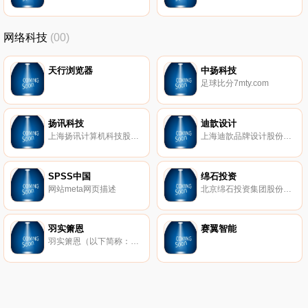
网络科技
(00)
天行浏览器
中扬科技
足球比分7mty.com
扬讯科技
迪歆设计
上海扬讯计算机科技股份有限公司（证券代码430307）是一家拥有10年以上移动软件、游戏开发资历的互联网行业领军企业。公司以手机游戏为核心业务，集研发、运营、发行、海外营销为一体，并获巨人网络、展讯通讯战略投资，成为中国首批新三板挂牌上市的移动互联网公司。
上海迪歆品牌设计股份有限公司（证券简称：迪歆设计 股票代码839041）创立于1998年。2016年公司正式登陆新三板挂牌交易，成为中国品牌设计业公司首家挂牌上市公司。作为行业内的领军企业，挂牌伊始，即获得了市场的密切关注和融资投入。
SPSS中国
绵石投资
网站meta网页描述
北京绵石投资集团股份有限公司于1996年在深圳证券交易所主板挂牌上市，历经十余年的发展和积累，公司已建立起来具有自身特点的、多元化、综合性的业务体系，以实业为基础、以投资为拉动，在秉承朴素经营观的同时，勇于创新，推进公司业务的持续发展，业务触角延伸至房地产、轨道交通用特种玻璃钢配件制造、股权投资等多个领域。截至目前，公司资产总额近20亿元、总市值超过30亿元，年度净利润超过1亿元。
羽实箫恩
赛翼智能
羽实箫恩（以下简称：Shawntech）是一家致力于发展为高新技术企业的信息技术公司，2009年成立于北京，随着公司业务的发展及其需要，上海羽实箫恩于2010年落户于上海徐汇软件园，目前公司业务遍布北京、上海、深圳等地，客户涵盖银行、保险、证券等金融领域。