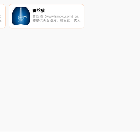
影等,尽在零动漫网.
蕾丝猫
家
蕾丝猫（www.lsmpic.com）免
女
费提供美女图片、推女郎、秀人
网、美媛馆、尤果网、AISS爱
子
丝、推女神和以性感美女、制服
丝袜、诱惑、丝袜美腿为内容的
套图超市,并提供高清美女图片
在线预览,旨在为广大图友提供
一个良好的套图平台而努力.