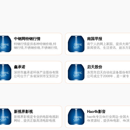
中钢网特钢行情
南国早报
特钢行情提供各种特钢价格,特
南宁人的网上家园。提供大南
钢行情,不锈钢价格,不锈钢行情,
新闻资讯、生活资讯、娱乐方
结构钢行情,碳结钢行情,合结钢
的内容。
行情,冷镦钢行情,弹簧钢行情,轴
承钢行情,不锈钢板,不锈钢卷等
各种特钢价格行情,特钢价格汇
总.
鑫承诺
启天股份
深圳市鑫承诺环保产业股份有限
东莞市启天自动化设备股份有
公司位于广东省深圳市宝安区沙
公司成立于2008年，是一家专
井同富裕工业园，旗下拥有4家
业从事自动化设备研发、生产
法人单位，是专业从事环保超声
售为一体的企业，是国内知名
波清洗设备、工业废水处理、回
导体及太阳能光伏企业设备供
用技术的研发、制造，冷锻复合
商。
冲床营销及服务于一体的大型高
新技术企业。公司拥有先进的生
产设备，雄厚的技术力量，完善
的检测手段，现代的科学管理，
现有员工98人，其中工程技术人
新视界影视
Hao4k影音
员 人，具有专业的研究开发能
新视界影视是专业的电影电视剧
hao4k专注4k行业周边-全国大
力和精湛的制造技术。
网站，提供正版高清电影电视
4k资源站，提供4k电影、4k演
剧。提供新快的电影电视剧在线
示片、4k视频、4k图片、4k壁
播放和下载
纸下载，是国内权威4k蓝光导