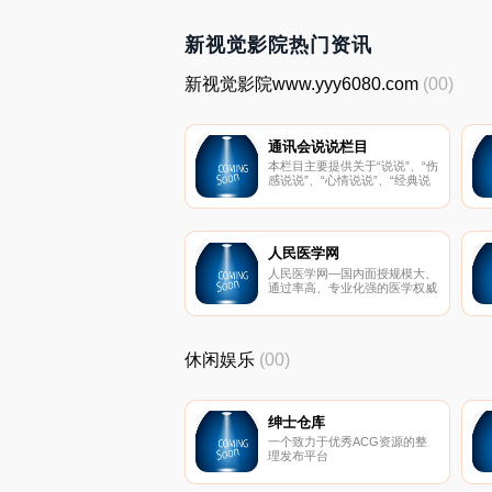
新视觉影院热门资讯
新视觉影院www.yyy6080.com
(00)
通讯会说说栏目
本栏目主要提供关于“说说”、“伤
感说说”、“心情说说”、“经典说
说”的相关博文或日志；看看这
些日志，也许你会感同身受哦。
人民医学网
人民医学网—国内面授规模大、
通过率高、专业化强的医学权威
性网站。常年开展:临床,中医,中
西医,口腔,师承和确有专长,乡村
全科执业医师考试培训班，护
士,药师,卫生资格考试辅导班, 人
休闲娱乐
(00)
民医学网网上辅导通过率屡创新
高！同时提供专属高端飞跃学习
计划,医学继续教育和定期考核
平台功能等。
绅士仓库
一个致力于优秀ACG资源的整
理发布平台