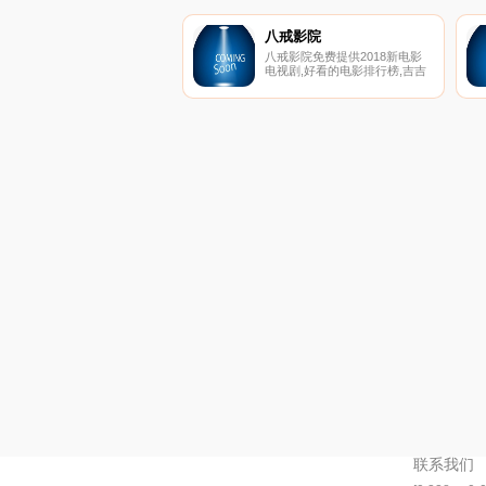
八戒影院
八戒影院免费提供2018新电影
电视剧,好看的电影排行榜,吉吉
影音,伦理电影天堂,每天不间断
更新,带你畅游网络免费家庭影
院,永久网址：
www.bajie123.com！
联系我们