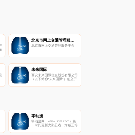
北京市网上交通管理服务平台
宁
北京市网上交通管理服务平台
面
未来国际
限
西安未来国际信息股份有限公司
（以下简称“未来国际”）创立于
销
1997年，注册资本1.23亿。公司
半
始终致力于以“一切皆服务”的理
应
念向客户提供包括规划咨询、设
计研发、系统集成、运行维护、
运营管理等在内的全程信息化服
务，是全国大数据和云服务产业
的龙头企业之一，系中央网信办
电子政务云平台建设应用工作组
秘书长单位、全国工商联信息化
零动漫
工作专家组专家成员单位。
零动漫网（www.0dm.com）第
一时间更新火影忍者、海贼王等
新日本动漫,收集全动画大全,找
航
好看国产动漫,欧美动漫,动漫电