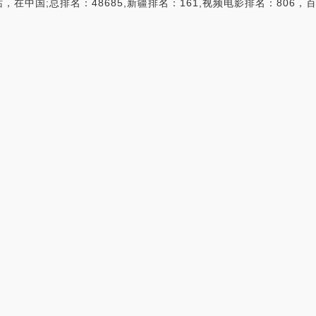
中国;总排名：48685,新疆排名：161,视频电影排名：806，百度权