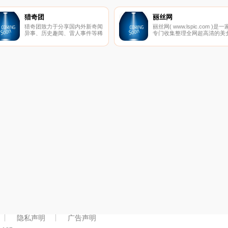
硬盘播放机、4k电视、4k投影
和4k家庭影院论坛！
猎奇团
丽丝网
猎奇团致力于分享国内外新奇闻
丽丝网( www.lspic.com )是一
异事、历史趣闻、雷人事件等稀
专门收集整理全网超高清的美
奇古怪新闻内容，发现你不知道
写真网站,分享各类美女图片、
的秘密，解开不一样世界是猎奇
丝袜美腿、性感MM、清纯妹
团坚持的信念,追求客观真理和
等极品美女写真的网站,全部超
探索未知世界是永恒的目标。
高清无杂乱水印！
隐私声明
广告声明