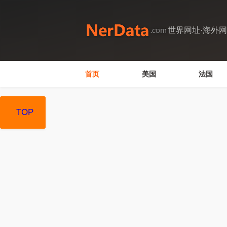
世界网址·海外
首页
美国
法国
TOP
TOP