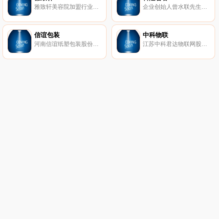
雅致轩美容院加盟行业领军品牌,17家直营店面管理经验,服务超过3000家美容院加盟店,0加盟费,送美容设备,进货折扣低,加盟商利润空间大.免费活动策划,包培训驻店指导。
企业创始人曾水联先生于1989年开始从事国际贸易及建材化工行业，1998年在深圳龙华从事混凝土外加剂的研发、生产与销售。随着业务及规模的扩大，2009年在惠州鸿海化工基地扩建惠州市建科实业有限公司，为中国建筑材料联合会混凝土外加剂分会会员单位、广东省预拌混凝土行业协会理事单位、高新技术企业。
信谊包装
中科物联
河南信谊纸塑包装股份有限公司创建于1999年7月，坐落于风景秀丽工业发达的河南省新乡市小店工业园区内，公司以振兴中国印刷工业；提升中国印刷技术水平为己任；秉承“诚信、立德、合作、分享”的精神；依托“品质第一、客户至上、快速反应、创新服务”的经营理念，实现了由起步到成为中国河南新乡印刷包装行业领军企业的华丽转身。
江苏中科君达物联网股份有限公司（股票代码：835051）（以下简称：中科物联）成立于2010年，注册资本3700万元，位于宿迁市国家级经济技术开发区。公司拥有集研发、生产、销售和服务为一体的综合性研发孵化产业基地，立足于电子和软件技术领域，针对工业测控、声学检测分析、水、电、气（三表）、物联网智能家居等领域不断设计开发完整的产品体系和解决方案，国内市场占有率名列前茅，为行业发展的技术革命、产业更新发挥了积极重要的作用。