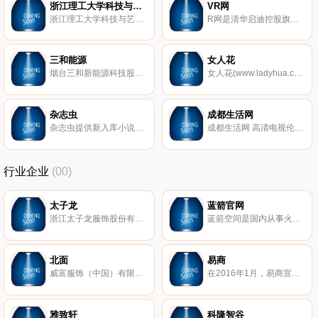
浙江理工大学科技与艺术学院
VR网
浙江理工大学科技与艺术学院
R网是清华启迪控股旗下虚拟现实行业综合性门户网站,整合线上线下的优势资源,为VR行业从业者和爱好者提供优质的VR媒体报道,VR软硬件分发,VR人才培训,VR会展服务
三和能源
女人花
烟台三和新能源科技股份有限公司凭借与日本企业合资多年的经验，拥有先进的制造技术和精益化管理经验，主要从事高端汽车零部件、新能源汽车产品的设计研发、制造。涉及汽车自动变速箱箱体及阀体零件；大型汽车空调压缩机六缸体；新能源电动汽车电池箱体、水冷电机壳体；燃气制氢燃料电池；超高压输变电等高科技产品。
女人花(www.ladyhua.com)专业女性美容网,是一个能够为广大女性提供专业的美容相关知识,能为志同道合的爱美人士提供美容交流、美容产品采购的美容专业平台.设置有美容护肤,美容化妆,美容美发,美容美体,美容整形,美容专家指导,美容问答等栏目.
杂志虫
成都生活网
杂志虫提供新入库小说和新更新小说在线阅读，包括好看热门小说排行，免费阅读小说到杂志虫。http:www.zineworm.com
成都生活网 高清电视伦理电影在线观看
行业企业
(00)
太子龙
蓝箭官网
浙江太子龙服饰股份有限公司（前身是创立于1995年的浙江太子龙服饰有限公司）是一家以锻造自主品牌“太子龙”时尚商务男装为主导的专业化、现代化大型民营企业，公司的总部――太子龙时尚产业园，位于杭州-国家级江东工业园内，生产制造中心位于西施故里——诸暨。
蓝箭空间是国内从事火箭研制和运营的民营企业。公司聚焦中小型商业航天应用市场，致力于研制具有自主知识产权的液体燃料火箭发动机及商业运载火箭，凭借一流的技术研发团队，以高度集成的设计能力和单机创新能力，完成产品设计、制造、测试和交付全流程任务，为全球市场提供标准化发射服务解决方案。
北面
易商
威富服饰（中国）有限公司，TheNorthFace北面，创于1966年美国，全球家喻户晓的户外用品品牌，著名的专业登山和徒步装备的制造商
在2016年1月，易商宣布正式与红木合并，成立易商红木集团。易商红木集团目前在大陆已经运营和正在开发的物业达到410万平方米。在未来的18个月中，将计划投入30亿人民币为电子商务、零售业以及冷链行业建成约300万平方米的专业运营及仓储中心。
雅致轩
科隆智谷