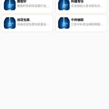
雅致轩
科隆智谷
雅致轩美容院加盟行业领军品牌,17家直营店面管理经验,服务超过3000家美容院加盟店,0加盟费,送美容设备,进货折扣低,加盟商利润空间大.免费活动策划,包培训驻店指导。
企业创始人曾水联先生于1989年开始从事国际贸易及建材化工行业，1998年在深圳龙华从事混凝土外加剂的研发、生产与销售。随着业务及规模的扩大，2009年在惠州鸿海化工基地扩建惠州市建科实业有限公司，为中国建筑材料联合会混凝土外加剂分会会员单位、广东省预拌混凝土行业协会理事单位、高新技术企业。
信谊包装
中科物联
河南信谊纸塑包装股份有限公司创建于1999年7月，坐落于风景秀丽工业发达的河南省新乡市小店工业园区内，公司以振兴中国印刷工业；提升中国印刷技术水平为己任；秉承“诚信、立德、合作、分享”的精神；依托“品质第一、客户至上、快速反应、创新服务”的经营理念，实现了由起步到成为中国河南新乡印刷包装行业领军企业的华丽转身。
江苏中科君达物联网股份有限公司（股票代码：835051）（以下简称：中科物联）成立于2010年，注册资本3700万元，位于宿迁市国家级经济技术开发区。公司拥有集研发、生产、销售和服务为一体的综合性研发孵化产业基地，立足于电子和软件技术领域，针对工业测控、声学检测分析、水、电、气（三表）、物联网智能家居等领域不断设计开发完整的产品体系和解决方案，国内市场占有率名列前茅，为行业发展的技术革命、产业更新发挥了积极重要的作用。