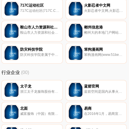
717C运动社区
火影忍者中文网
717C运动社区(717C.COM)致力于推广自行车运动文化,是专业的重庆自行车网,为自行车爱好者提供出行指南,骑行攻略,自行车论坛问答和交流平台.骑上单车,随时享受骑行生活!
火影忍者中文网,火影忍者疾风传,旨在为火影迷们提供一个学习交流的绿色场所,火影天下网为动漫迷提供火影新分析,音乐,动画,视频,头像图像等全面的火影资料,41717小游戏。
鞍山市人力资源和社会保障局
郴州信息港
鞍山市人力资源和社会保障局
郴州大的本地门户网站，资讯丰富，本地特色明显。包括郴州新闻、文学、书画、郴州人物、找工作、求职、郴州招聘、郴州美食、郴州房产、郴州二手车、郴州论坛、郴州游戏、郴州旅游等资讯及互动信息，想要了解湖南郴州，就要上郴州信息港(http:www.0735.com.cn)
防灾科技学院
笨狗漫画网
防灾科技学院隶属于中国地震局，是全国仅有的以防灾减灾高等教育为主、学科门类齐全的综合性全日制普通高等学校。学院始建于1975年。学院面向全国招生，现有全日制在校生8000余人。
笨狗漫画网(www.51bengou.com)每天快更新无弹窗广告漫画,更多好看的漫画均使用下拉式漫画在线阅读,火热连载火影忍者漫画、斗罗大陆漫画、斗破苍穹漫画、海贼王漫画、死神等热门在线漫画。爱漫画，爱笨狗，就上笨狗漫画网。
行业企业
(00)
太子龙
蓝箭官网
浙江太子龙服饰股份有限公司（前身是创立于1995年的浙江太子龙服饰有限公司）是一家以锻造自主品牌“太子龙”时尚商务男装为主导的专业化、现代化大型民营企业，公司的总部――太子龙时尚产业园，位于杭州-国家级江东工业园内，生产制造中心位于西施故里——诸暨。
蓝箭空间是国内从事火箭研制和运营的民营企业。公司聚焦中小型商业航天应用市场，致力于研制具有自主知识产权的液体燃料火箭发动机及商业运载火箭，凭借一流的技术研发团队，以高度集成的设计能力和单机创新能力，完成产品设计、制造、测试和交付全流程任务，为全球市场提供标准化发射服务解决方案。
北面
易商
威富服饰（中国）有限公司，TheNorthFace北面，创于1966年美国，全球家喻户晓的户外用品品牌，著名的专业登山和徒步装备的制造商
在2016年1月，易商宣布正式与红木合并，成立易商红木集团。易商红木集团目前在大陆已经运营和正在开发的物业达到410万平方米。在未来的18个月中，将计划投入30亿人民币为电子商务、零售业以及冷链行业建成约300万平方米的专业运营及仓储中心。