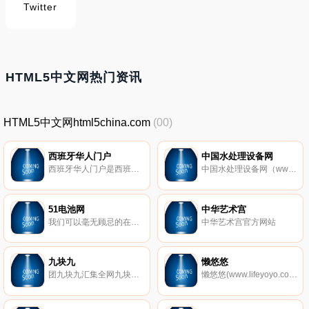
Twitter
HTML5中文网热门资讯
HTML5中文网html5china.com
(00)
西班牙华人门户
中国水处理设备网
西班牙华人门户是西班牙影响力大的综合性门户网站。是西班牙华商，留学生，华侨子弟以及中西商贸旅游人士的大型互动娱乐社区和分类信息发布平台。首屈一指的综合本地化华人商贸和进出口贸易的大型双语商城。El portal lider de los chinos y plataforma de negocios con los chinos .
中国水处理设备网（www.watere.cn），中国设备联盟旗下网站。
51电池网
中华艺术宫
我们可以毫无顾忌的在爱赢娱乐官方网站网站上玩真钱游戏，不管一次性向资金账户里面存入多少资金都没有任何担忧，这是因为爱赢娱乐官方网站是正规游戏平台，较高的口碑让我们信任。
中华艺术宫官方网站
九块九
懒悠悠
团九块九汇集全网九块九包邮商品,除团九块九独享上百款精品外,还汇聚了女装,鞋子,包包,饰品等9.9包邮秒杀商品,每天10点开抢,持续关注,超值不断!
懒悠悠(www.lifeyoyo.com)是以绿世界、慢生活为口号，提倡健康、快乐、环保、可持续的乐活理念.