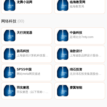
龙腾小说网
临海教育网
临海教育局
网络科技
(00)
天行浏览器
中扬科技
足球比分7mty.com
扬讯科技
迪歆设计
上海扬讯计算机科技股份有限公司（证券代码430307）是一家拥有10年以上移动软件、游戏开发资历的互联网行业领军企业。公司以手机游戏为核心业务，集研发、运营、发行、海外营销为一体，并获巨人网络、展讯通讯战略投资，成为中国首批新三板挂牌上市的移动互联网公司。
上海迪歆品牌设计股份有限公司（证券简称：迪歆设计 股票代码839041）创立于1998年。2016年公司正式登陆新三板挂牌交易，成为中国品牌设计业公司首家挂牌上市公司。作为行业内的领军企业，挂牌伊始，即获得了市场的密切关注和融资投入。
SPSS中国
绵石投资
网站meta网页描述
北京绵石投资集团股份有限公司于1996年在深圳证券交易所主板挂牌上市，历经十余年的发展和积累，公司已建立起来具有自身特点的、多元化、综合性的业务体系，以实业为基础、以投资为拉动，在秉承朴素经营观的同时，勇于创新，推进公司业务的持续发展，业务触角延伸至房地产、轨道交通用特种玻璃钢配件制造、股权投资等多个领域。截至目前，公司资产总额近20亿元、总市值超过30亿元，年度净利润超过1亿元。
羽实箫恩
赛翼智能
羽实箫恩（以下简称：Shawntech）是一家致力于发展为高新技术企业的信息技术公司，2009年成立于北京，随着公司业务的发展及其需要，上海羽实箫恩于2010年落户于上海徐汇软件园，目前公司业务遍布北京、上海、深圳等地，客户涵盖银行、保险、证券等金融领域。