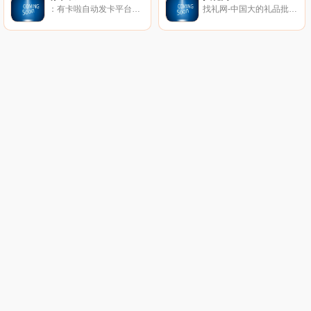
：有卡啦自动发卡平台极受用户欢迎的自动发卡平台，发卡平台对比其他自动发卡平台费率更低、满10元结算无手续费，自动发卡平台支持APP管理、提供API接口、微信公众号在线管理！
找礼网-中国大的礼品批发平台,旨在汇聚中国优质礼品供应商,打造高档礼品商城,以互联网 礼品批发市场集中全国礼品,提供小礼品批发、礼品采购、礼品供应、礼品求购等服务。