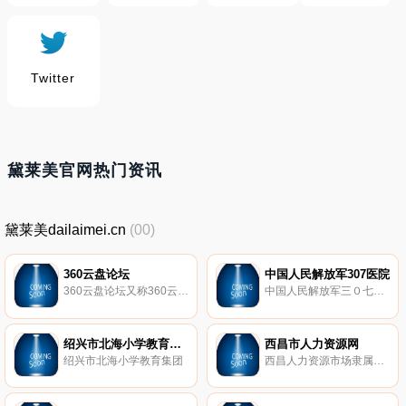
Twitter
黛莱美官网热门资讯
黛莱美dailaimei.cn
(00)
360云盘论坛
中国人民解放军307医院
360云盘论坛又称360云盘资源分享论坛|360云盘资源共享论坛（360yunp.com）无限分享精品资源包括各类影视、图片、软件等资源
中国人民解放军三０七医院是军事医学科学院的附属医院，创建于1957年，前身为国家卫生部同位素医院，1958年移交部队。医院位于北京市丰台区东大街8号，占地148亩，建筑面积21万平方米，展开床位1500张，设置专业科室48个。现为一所医疗、教学、科研相结合的三级甲等综合医院，是北京市首批医疗保险定点医疗机构，国家卫生部核事故医学应急中心第三临床部，国家CDC临床医院，国家反恐处突医学救援基地，是临
绍兴市北海小学教育集团
西昌市人力资源网
绍兴市北海小学教育集团
西昌人力资源市场隶属于西昌市人力资源和社会保障局，2000年9月经市委、市政府批准成立。市场本着“团结、奋进、求实、创新”的工作风貌和“以人为本，以服务求发展”的经营理念，多年来在广大用人单位和求职者的关心、支持下得以蓬勃发展。现今市场每周二、四、六均定期举办现场招聘会，欢迎广大用人单位和求职者踊跃参加，我们将谒诚为您服务，提供好的招聘择业平台。