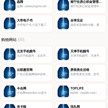
晶网
南宁住房公积金管理中心区直分中心
晶网（www.jingme.net）是深圳报业集团下晶报全媒体化的开路先锋。秉持非常阳光 温暖生活的理念，晶网专注于做距深圳市民近的新闻和生活资讯。
南宁住房公积金管理中心区直分中心（以下简称区直分中心）是经自治区编委批准设立、不以营利为目的的自收自支事业单位，行使管理区直和中直驻邕单位住房公积金职能，直属自治区人民政府办公厅管理，机构级别为正处级。
大帝电子书
全球见证
大帝电子书,小说下载,TXT电子书免费下载
福音本是神的大能，要救一切相信的！全球见证
购物网站
(00)
北京手机靓号
天津手机靓号
北京手机靓号，北京手机靓号网，专业销售北京手机号码，北京手机靓号交易，北京全球通靓号，超级靓号，北京移动靓号，北京联通靓号，北京电信靓号，百万精品手机号码任您选！北京靓号、北京靓号网、北京手机靓号、北京靓号出售、北京移动靓号、北京联通靓号、北京电信靓号、北京挑号网、北京集号吧、广东北京靓号、北京188靓号、北京全球通靓号、北京号码靓号、深圳手机靓号商城、北京网上选号、北京选手机靓号、北京选号网、北京挑卡网、北京好号网、北京座机靓号、北京400靓号
天津手机靓号，天津手机靓号网，专业销售天津手机号码，天津手机靓号交易，天津全球通靓号，超级靓号，天津移动靓号，天津联通靓号，天津电信靓号，百万精品手机号码任您选！天津靓号、天津靓号网、天津手机靓号、天津靓号出售、天津移动靓号、天津联通靓号、天津电信靓号、天津挑号网、天津集号吧、广东天津靓号、天津188靓号、天津全球通靓号、天津号码靓号、深圳手机靓号商城、天津网上选号、天津选手机靓号、天津选号网、天津挑卡网、天津好号网、天津座机靓号、天津400靓号
云联惠官网
胖美美生活馆
广东云联惠网络科技有限公司（以下简称：云联惠）由广东本土民营企业家黄明先生投资创建，于2014年1月在广州工商局注册成立（目前注册资金为100001万元）、2015年4月正式上线运营（网址： www.yunlianhui.cn），是一家以经营消费资源（消费商）为主要内容的创新型电商平台公司。
在胖美美生活馆，您可以购买到性价比高，又时尚显瘦的大码女装、特大码女装和加肥加大码女装；还可以学习到时下潮、流行的胖子穿衣搭配技巧，让每一个胖mm都能胖美美！
今合网
TOPLIFE
今合网www.ttce.cn是今时信合（北京）国际科技有限公司旗下的综合性购物平台，率先将网商店铺进行了科学的连锁式dm运营，降低了网店的运营成本，提高了网商的盈利率，今合网在全国开设实体4s服务机构，为线上互联做有力的线下服务
toplife（toplife.com）作为京东旗下全球时尚奢侈品品牌授权电商平台，线上销售品牌授权100%正品，24小时全天时尚顾问客服，售后服务上门取件，全国配送。
有卡啦
找礼网