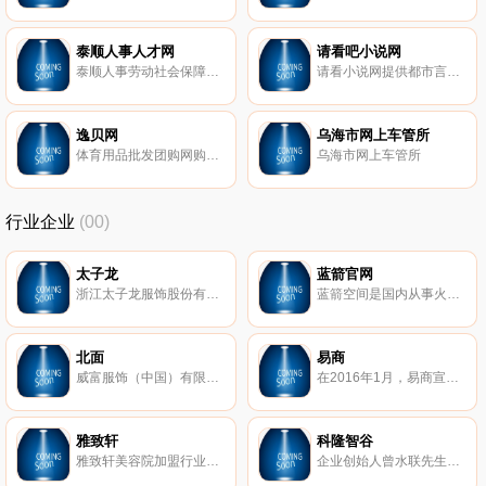
泰顺人事人才网
请看吧小说网
泰顺人事劳动社会保障局主办
请看小说网提供都市言情小说,好看的言情小说,完结都市言情小说免费阅读,全本免费都市言情小说txt下载，看小说请到请看吧小说网-www.qingkan8.com
逸贝网
乌海市网上车管所
体育用品批发团购网购就上逸贝网!有大型实体专卖店,百万种体育用品:羽毛球拍、穿线机、乒乓球拍、网球拍、田径、足球、排球、篮球、户外、健身器材、运动鞋服、护具等体育用品.品牌商授权,服务专业!逸贝网汇聚了尤尼克斯Yonex,胜利Victor,波力,李宁,凯胜Kason,蝴蝶,斯帝卡Stiga,亚萨卡,友谊729,红双喜,双鱼,瑶琨等知名体育品牌,提供羽毛球拍评测专题,乒乓球装备,网球装备评测选购指南
乌海市网上车管所
行业企业
(00)
太子龙
蓝箭官网
浙江太子龙服饰股份有限公司（前身是创立于1995年的浙江太子龙服饰有限公司）是一家以锻造自主品牌“太子龙”时尚商务男装为主导的专业化、现代化大型民营企业，公司的总部――太子龙时尚产业园，位于杭州-国家级江东工业园内，生产制造中心位于西施故里——诸暨。
蓝箭空间是国内从事火箭研制和运营的民营企业。公司聚焦中小型商业航天应用市场，致力于研制具有自主知识产权的液体燃料火箭发动机及商业运载火箭，凭借一流的技术研发团队，以高度集成的设计能力和单机创新能力，完成产品设计、制造、测试和交付全流程任务，为全球市场提供标准化发射服务解决方案。
北面
易商
威富服饰（中国）有限公司，TheNorthFace北面，创于1966年美国，全球家喻户晓的户外用品品牌，著名的专业登山和徒步装备的制造商
在2016年1月，易商宣布正式与红木合并，成立易商红木集团。易商红木集团目前在大陆已经运营和正在开发的物业达到410万平方米。在未来的18个月中，将计划投入30亿人民币为电子商务、零售业以及冷链行业建成约300万平方米的专业运营及仓储中心。
雅致轩
科隆智谷
雅致轩美容院加盟行业领军品牌,17家直营店面管理经验,服务超过3000家美容院加盟店,0加盟费,送美容设备,进货折扣低,加盟商利润空间大.免费活动策划,包培训驻店指导。
企业创始人曾水联先生于1989年开始从事国际贸易及建材化工行业，1998年在深圳龙华从事混凝土外加剂的研发、生产与销售。随着业务及规模的扩大，2009年在惠州鸿海化工基地扩建惠州市建科实业有限公司，为中国建筑材料联合会混凝土外加剂分会会员单位、广东省预拌混凝土行业协会理事单位、高新技术企业。