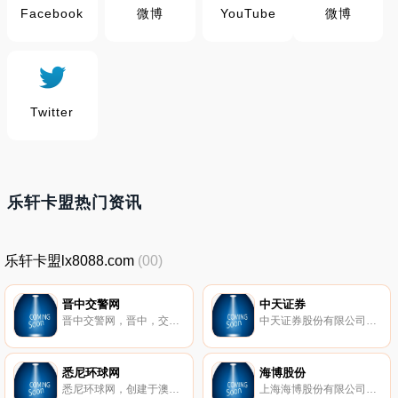
Facebook
微博
YouTube
微博
Twitter
乐轩卡盟热门资讯
乐轩卡盟lx8088.com
(00)
晋中交警网
中天证券
晋中交警网，晋中，交警网，交警，，路况，动态，新闻
中天证券股份有限公司是经辽宁省政府批准，由原辽宁东方证券公司、辽宁省信托投资公司、辽宁省国际信托投资公司、辽宁省华盛信托投资股份有限公司的证券类资产重组设立的综合类证券公司，于2004年7月经证监会核准成立，2004年8月工商注册登记，注册地及总部办公地点位于辽宁省沈阳市。
悉尼环球网
海博股份
悉尼环球网，创建于澳大利亚悉尼，是一个集新闻，财经，体育，娱乐，生活，留学，教育，美食，旅游，科技，健康，时尚等为一体的大型门户网站。旨在为广大的澳洲以及世界华人华侨，留学生，提供新闻和生活，娱乐信息。
上海海博股份有限公司是光明食品集团有限公司旗下以出租客运和现代物流为主的上市公司，在上海证券交易所挂牌交易，简称“海博股份”，股票代码：600708。