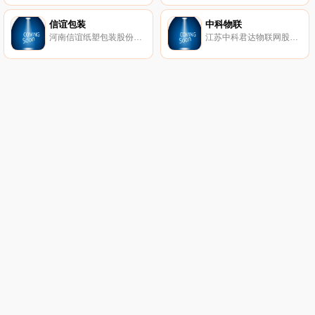
信谊包装
中科物联
河南信谊纸塑包装股份有限公司创建于1999年7月，坐落于风景秀丽工业发达的河南省新乡市小店工业园区内，公司以振兴中国印刷工业；提升中国印刷技术水平为己任；秉承“诚信、立德、合作、分享”的精神；依托“品质第一、客户至上、快速反应、创新服务”的经营理念，实现了由起步到成为中国河南新乡印刷包装行业领军企业的华丽转身。
江苏中科君达物联网股份有限公司（股票代码：835051）（以下简称：中科物联）成立于2010年，注册资本3700万元，位于宿迁市国家级经济技术开发区。公司拥有集研发、生产、销售和服务为一体的综合性研发孵化产业基地，立足于电子和软件技术领域，针对工业测控、声学检测分析、水、电、气（三表）、物联网智能家居等领域不断设计开发完整的产品体系和解决方案，国内市场占有率名列前茅，为行业发展的技术革命、产业更新发挥了积极重要的作用。