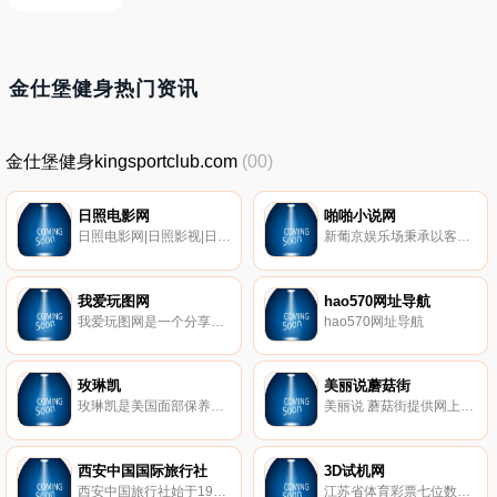
金仕堡健身热门资讯
金仕堡健身kingsportclub.com
(00)
日照电影网
啪啪小说网
日照电影网|日照影视|日照影院|日照在线电影|日照电影院
新葡京娱乐场秉承以客户为中心的宗旨，在开发之初就设计了诸多人性化的功能和特性，省去繁琐的麻烦，让您轻松操作。
我爱玩图网
hao570网址导航
我爱玩图网是一个分享搞笑图片笑死人的网站，这里聚合了各种搞笑的图片，是一个搞笑图片大全笑死人网站，看看这些搞笑图片大全会让大家每天都有快乐好心情！
hao570网址导航
玫琳凯
美丽说蘑菇街
玫琳凯是美国面部保养品销量第一的品牌。玫琳凯中国，是你了解玫琳凯化妆品之窗。提供玫琳凯价格表，玫琳凯眼霜等玫琳凯化妆品，可在线订购，支持货到付款。
美丽说 蘑菇街提供网上购买品牌服装、衣服、鞋等，蘑菇街女装,蘑菇街女鞋,美丽说护肤品一切尽在美丽说 蘑菇街网站。蘑菇街热销的女装、女鞋、男装、美容护肤品等。逛街啦 蘑菇街就在您身边的网上购物商城。请记住美丽说 蘑菇街网站首页。
西安中国国际旅行社
3D试机网
西安中国旅行社始于1949年11月，经60多年发展，中旅已早已荣获5aaaaa西安旅行社主要接待入境游、出境游、国内游、陕西大西安旅游公司。咨询热线：029-68783100 西安旅游首选西安旅游公司，陕西西安中国旅行社，60年旅游经验品质更有保障。
江苏省体育彩票七位数专业网站，本站提供包括七位数的玩法、7位数开奖结果查询、专业预测、走势图等专业内容，为喜爱体彩七位数的江苏彩民提供精彩内容。