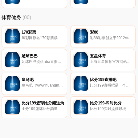
体育健身
(00)
170彩票
彩88
凤彩网原名170彩票杨哥说彩，是中国早的彩票分析解说网站，为彩民提供福彩3d字谜图谜总汇，排列三字谜，双色球字谜汇总等内容。凤彩网服务平台提供今日福彩3d字谜、体彩排列三、双球球分析推荐，每天第一时间更新为彩民服务！
彩88彩票创立于2012年，是国内知名的手机购彩平台，已获得招商银科（招商局旗下基金），新沃资本（民生银行旗下基金）等多家上市机构大额投资，致力于为用户打造方便快捷的一站式购彩服务，是中国移动互联网彩票销售领域的创新者。
足球巴巴
五星体育
足球巴巴提供nba直播、足球直播、英超直播、NBA在线直播、NBA比赛直播、NBA直播总决赛、火箭NBA直播、湖人NBA直播等体育赛事直播。
上海五星体育官方网站提供篮球、足球等体育赛事直播和海量体育新闻。五星体育频道全面覆盖NBA、CBA、中超、英超、德甲、意甲、棋牌等众多体育直播和资讯，以及上海五星体育直播官网与五星体育电视台所有篮球、足球、F1、斯洛克等赛事同步播出。
皇马吧
比分199直播吧
皇马吧（www.huangmaba.com）属于中国球迷的皇马论坛，中国最具人气的皇马中文网。皇马吧论坛为皇马球迷提供最新最全的皇马相关视频在线观看，皇马赛事预告及前瞻等。致力打造一个最具互动性、人气最旺的皇马球迷俱乐部。
比分199直播吧是一个提供NBA直播,NBA在线直播,英超直播,足球直播,CBA直播,欧冠直播,球赛直播,英超直播，体育赛事直播,NBA视频直播等内容的专业体育赛事直播网站。
比分199篮球比分频道为
比分199-即时比分
比分199篮球比分频道为球迷提供了篮球比分数据、篮球比分直播、篮球即时比分、篮球分析、nba比分直播、nba竞彩,nba季后赛比分,nba季后赛赛程等数据信息服务。
比分199实时提供球坛现场竞彩足球比分,竞彩比分,即时比分,足球完场比分,足球竞彩比分,足球即时比分,足球比分网,足球比分推荐,足球比分,足彩比分,体育比分网,完场比分等数据服务。