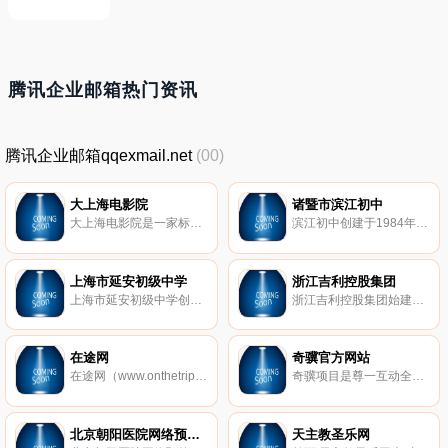
腾讯企业邮箱热门资讯
腾讯企业邮箱qqexmail.net
(00)
大上海电影院
诸暨市滨江初中
大上海电影院是一家标准的五星级影院，精致时尚的个性化设计风格，让人随处感受到它的与众不同。影院拥有五个大小不等的现代化影厅，采用国际先进的放映技术，舒适的人性化座椅，设有情侣座位，可以在此尽情享受电影的魅力。
滨江初中创建于1984年，原名浣东初中，2001年更名为诸暨市滨江初级中学。2004年，学校迁址至东一路59号，占地35220平方米，建筑面积24632平方米，有教学班42个，在校学生2200多人，教职工155人。
上海市延安初级中学
浙江吉利控股集团
上海市延安初级中学创建于1946年7月，是一所环境优美、教学设施先进、师资力量雄厚、教育科研先进、管理科学、教学理念超前的现代化的初级中学。学校积极开展办学模式改革，管理重心向年级组下移，体现出教育分层次，反馈能及时，活动有成效的特点。分部地址：安化路222号（原安化二中）。
浙江吉利控股集团始建于1986年，1997年进入汽车行业，多年来专注实业，专注技术创新和人才培养，取得了快速发展。现资产总值超过千亿元，连续三年进入世界500强，连续十二年进入中国企业500强，连续九年进入中国汽车行业十强，是国家“创新型企业”和“国家汽车整车出口基地企业”。
在途网
奇骥官方网站
在途网（www.onthetrip.com）是一个活跃的自助游旅行社区，里面有无数准备旅行和旅行归来的用户，大家可以收藏、分享、获取新鲜的旅行资讯，一起策划讨论合理的旅行计划，可以获得旅行达人的旅行指点，可以向去过的人提问，获得其帮助，同时也可以在这里分享你的旅行照片、旅行故事、旅行经。
奇骥项目是尊一互动全力打造的全国首个围绕大学生校园社交和实习招聘的服务云平台。项目以互联网为载体，囊括奇骥APP、展翅网、奇骥社区、WeKeep、吴聊职场等多个领先产品。
北京朝阳医院网络预约挂号系统
天主教圣乐网