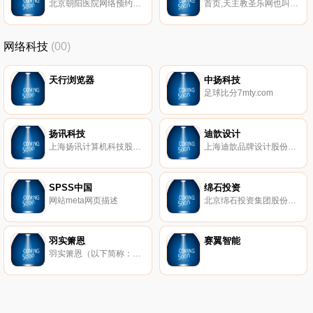
北京朝阳医院网络预约挂号系统
首页,天主教圣乐网也叫天主教音乐网是天主教长青家园旗下圣乐网站，主要爱提供给大家圣乐分享交流平台使用！
网络科技
(00)
天行浏览器
中扬科技
足球比分7mty.com
扬讯科技
迪歆设计
上海扬讯计算机科技股份有限公司（证券代码430307）是一家拥有10年以上移动软件、游戏开发资历的互联网行业领军企业。公司以手机游戏为核心业务，集研发、运营、发行、海外营销为一体，并获巨人网络、展讯通讯战略投资，成为中国首批新三板挂牌上市的移动互联网公司。
上海迪歆品牌设计股份有限公司（证券简称：迪歆设计 股票代码839041）创立于1998年。2016年公司正式登陆新三板挂牌交易，成为中国品牌设计业公司首家挂牌上市公司。作为行业内的领军企业，挂牌伊始，即获得了市场的密切关注和融资投入。
SPSS中国
绵石投资
网站meta网页描述
北京绵石投资集团股份有限公司于1996年在深圳证券交易所主板挂牌上市，历经十余年的发展和积累，公司已建立起来具有自身特点的、多元化、综合性的业务体系，以实业为基础、以投资为拉动，在秉承朴素经营观的同时，勇于创新，推进公司业务的持续发展，业务触角延伸至房地产、轨道交通用特种玻璃钢配件制造、股权投资等多个领域。截至目前，公司资产总额近20亿元、总市值超过30亿元，年度净利润超过1亿元。
羽实箫恩
赛翼智能
羽实箫恩（以下简称：Shawntech）是一家致力于发展为高新技术企业的信息技术公司，2009年成立于北京，随着公司业务的发展及其需要，上海羽实箫恩于2010年落户于上海徐汇软件园，目前公司业务遍布北京、上海、深圳等地，客户涵盖银行、保险、证券等金融领域。