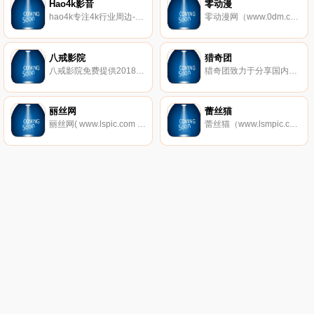
Hao4k影音
零动漫
hao4k专注4k行业周边-全国大4k资源站，提供4k电影、4k演示片、4k视频、4k图片、4k壁纸下载，是国内权威4k蓝光导航硬盘播放机、4k电视、4k投影和4k家庭影院论坛！
零动漫网（www.0dm.com）第一时间更新火影忍者、海贼王等新日本动漫,收集全动画大全,找好看国产动漫,欧美动漫,动漫电影等,尽在零动漫网.
八戒影院
猎奇团
八戒影院免费提供2018新电影电视剧,好看的电影排行榜,吉吉影音,伦理电影天堂,每天不间断更新,带你畅游网络免费家庭影院,永久网址：www.bajie123.com！
猎奇团致力于分享国内外新奇闻异事、历史趣闻、雷人事件等稀奇古怪新闻内容，发现你不知道的秘密，解开不一样世界是猎奇团坚持的信念,追求客观真理和探索未知世界是永恒的目标。
丽丝网
蕾丝猫
丽丝网( www.lspic.com )是一家专门收集整理全网超高清的美女写真网站,分享各类美女图片、丝袜美腿、性感MM、清纯妹子等极品美女写真的网站,全部超高清无杂乱水印！
蕾丝猫（www.lsmpic.com）免费提供美女图片、推女郎、秀人网、美媛馆、尤果网、AISS爱丝、推女神和以性感美女、制服丝袜、诱惑、丝袜美腿为内容的套图超市,并提供高清美女图片在线预览,旨在为广大图友提供一个良好的套图平台而努力.