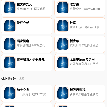
被窝声次元
维普设计
被窝beiwo.ac网罗优秀的动漫翻唱歌手，集合实力派的网配达人CV，提供好玩的ACG主题声音作品，立志成为国内好的二次元声音基地。
维普设计（www.wpued.com）。
爱好亦舒
被窝儿
被窝儿-第一移动女性慢生活社区
镭蒙机电
新青年
镭蒙机电股份有限公司成立于2004年，是一家拥有独立自主的知识产权的专业公司。公司集设计研发、设备制造、安装、维保于一体的全智能化立体停车设备及智能化仓储设备的专业生产厂家。拥有平面移动类、垂直升降类、巷道堆垛类、升降横移类、无避让类等国家级特种设备A类许可证，五大系列共二十多种产品满足了目前市场的需求。
杭州新青年歌舞团股份有限公司于2004年在杭州成立，全国首家新三板挂牌专业文艺团体。
吉林建筑大学教务处
太原市招生考试网
太原市教育局主办网站
休闲娱乐
(00)
绅士仓库
新视界影视
一个致力于优秀ACG资源的整理发布平台
新视界影视是专业的电影电视剧网站，提供正版高清电影电视剧。提供新快的电影电视剧在线播放和下载