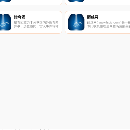
剧。提供新快的电影电视剧在线
示片、4k视频、4k图片、4k壁
播放和下载
纸下载，是国内权威4k蓝光导
硬盘播放机、4k电视、4k投影
和4k家庭影院论坛！
猎奇团
丽丝网
猎奇团致力于分享国内外新奇闻
丽丝网( www.lspic.com )是一
异事、历史趣闻、雷人事件等稀
专门收集整理全网超高清的美
奇古怪新闻内容，发现你不知道
写真网站,分享各类美女图片、
的秘密，解开不一样世界是猎奇
丝袜美腿、性感MM、清纯妹
团坚持的信念,追求客观真理和
等极品美女写真的网站,全部超
探索未知世界是永恒的目标。
高清无杂乱水印！