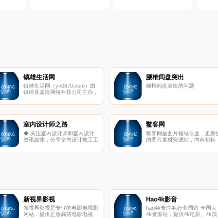
镇雄生活网
腰椎间盘突出
镇雄生活网（yn0870.com）由
腰椎间盘突出的问题
镇雄县蓝海网络科技公司主办，
定位于为镇雄百姓生活服务。经
过一年多的不懈努力，镇雄生活
网已发展成为镇雄的门户网站和
城市名片。镇雄生活网，做镇雄
权威的门户网站！
室内设计师之路
鳖客网
◆ 关注室内设计师和室内设计
鳖客网是图片领域专业，更新
资讯媒体，分享室内设计施工工
的图片素材资源站，内容包括
艺、室内设计师谈单技巧、色彩
社会百态 明星八卦 奇闻趣图 
搭配技巧、创意设计方案，组织
女图片 历史旧照 雷人囧图 内
室内设计培训，探讨未来室内设
漫画 恐怖惊悚 等等……
计趋势。
新视界影视
Hao4k影音
新视界影视是专业的电影电视剧
hao4k专注4k行业周边-全国大
网站，提供正版高清电影电视
4k资源站，提供4k电影、4k演