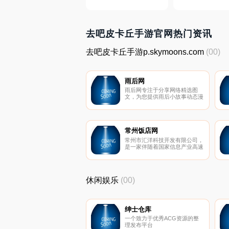
去吧皮卡丘手游官网热门资讯
去吧皮卡丘手游p.skymoons.com
(00)
雨后网
雨后网专注于分享网络精选图
文，为您提供雨后小故事动态漫
画图片播放、家教小故事、自行
车小故事动态图等精致图文，在
这里，您可以感受到简约舒适的
用户体验，您可以浏览雨后小故
事等精彩图片！
常州饭店网
常州市汇洋科技开发有限公司，
是一家伴随着国家信息产业高速
发展而新生的集互联网、移动互
联网技术研发、品牌销售服务于
一体的高科技公司。旗下品
牌“饭店网”致力于打造一个全国
休闲娱乐
(00)
性的餐饮美食外送平台。
绅士仓库
一个致力于优秀ACG资源的整
理发布平台