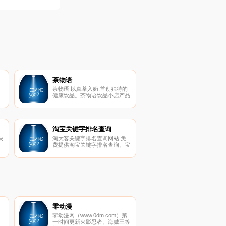
茶物语
茶物语,以真茶入奶,首创独特的
健康饮品。茶物语饮品小店产品
众多,奶茶、甜品、小吃数不胜
数。经市场反映,茶物语连锁店
在众多城市,备受消费者的青
睐。茶物语奶茶加盟品牌,至力
于打造全球奶茶饮品加盟第一品
淘宝关键字排名查询
牌！详情请拔打茶物语奶茶加盟
快
淘大客关键字排名查询网站,免
品牌全国免费热线:400 680
费提供淘宝关键字排名查询、宝
8478,创业之旅就在奶茶加盟。
美
贝排名查询、淘宝商品排名查询
涵
查询等各项淘宝查询服务，是淘
宝商家必备工具箱。
零动漫
零动漫网（www.0dm.com）第
一时间更新火影忍者、海贼王等