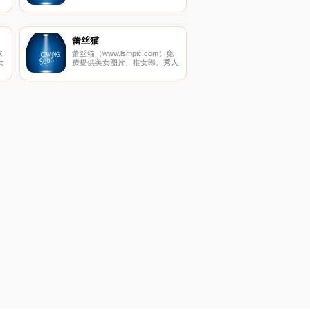
新日本动漫,收集全动画大全,找
航
好看国产动漫,欧美动漫,动漫电
影等,尽在零动漫网.
蕾丝猫
家
蕾丝猫（www.lsmpic.com）免
女
费提供美女图片、推女郎、秀人
网、美媛馆、尤果网、AISS爱
子
丝、推女神和以性感美女、制服
丝袜、诱惑、丝袜美腿为内容的
套图超市,并提供高清美女图片
在线预览,旨在为广大图友提供
一个良好的套图平台而努力.