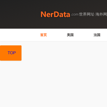
世界网址·海外
首页
美国
法国
TOP
TOP