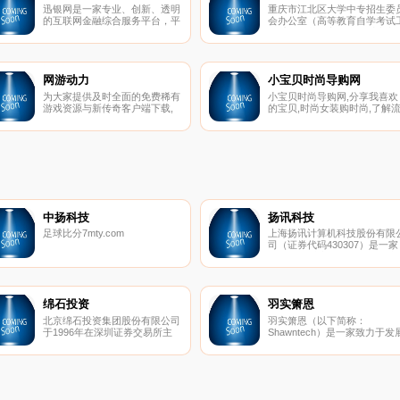
迅银网是一家专业、创新、透明
重庆市江北区大学中专招生委
的互联网金融综合服务平台，平
会办公室（高等教育自学考试
台先期推出银票质押贷款、投资
作委员会办公室）隶属重庆市
理财、个人、小微企业等多元化
北区教育委员会，负责管理和
的融资产品。同时，也为不同理
织实施大学中专招生与自学考
财需求的投资人提供多种个性化
工作，为副局级工作机构。
的理财方案。采用先进的互联网
网游动力
小宝贝时尚导购网
技术和市场经验，推动金融服务
为大家提供及时全面的免费稀有
小宝贝时尚导购网,分享我喜欢
的先进化、透明化、标准化、专
游戏资源与新传奇客户端下载,
的宝贝,时尚女装购时尚,了解
业化，为广大投资人提供一个安
致力于中国网游编译开发前沿,
行的衣服、鞋靴、包包、首饰
全、诚信、低风险、高回报的理
目前网站提供有热血传奇游戏服
收藏正在流行的服饰
财渠道。
务端与免费开区一条龙版本以及
技术文章教程的下载与浏览.
中扬科技
扬讯科技
足球比分7mty.com
上海扬讯计算机科技股份有限
司（证券代码430307）是一家
拥有10年以上移动软件、游戏
发资历的互联网行业领军企业
公司以手机游戏为核心业务，
研发、运营、发行、海外营销
一体，并获巨人网络、展讯通
绵石投资
羽实箫恩
战略投资，成为中国首批新三
北京绵石投资集团股份有限公司
羽实箫恩（以下简称：
挂牌上市的移动互联网公司。
于1996年在深圳证券交易所主
Shawntech）是一家致力于发
板挂牌上市，历经十余年的发展
为高新技术企业的信息技术公
和积累，公司已建立起来具有自
司，2009年成立于北京，随着
身特点的、多元化、综合性的业
公司业务的发展及其需要，上
务体系，以实业为基础、以投资
羽实箫恩于2010年落户于上海
为拉动，在秉承朴素经营观的同
徐汇软件园，目前公司业务遍