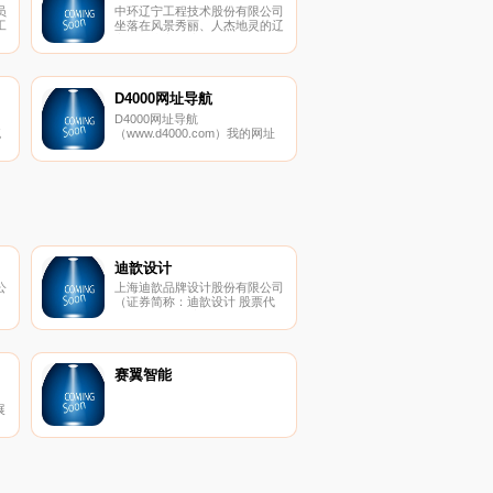
员
中环辽宁工程技术股份有限公司
工
坐落在风景秀丽、人杰地灵的辽
江
宁省鞍山市经济开发区内。公司
组
占地面积36000平方米，建筑面
试
积11000平方米，有各类中高级
专业技术人员100多名。公司是
国家级高新技术企业，同时也是
D4000网址导航
辽宁省工业污水处理研发中心之
D4000网址导航
一。公司拥有近2000平方米的
流
（www.d4000.com）我的网址
现代化试验检测中心和环保设备
，
导航，导航网站，网址大全。
加工中心，配备了国内先进的污
水处理实验装置及业内一流的科
研队伍，能够为客户量身定做多
种类型的高效、优质的工艺设
计、检测、工程咨询服务。
2015年公司在全国中小企业股
份转让系统（新三板）挂牌上
市。
迪歆设计
公
上海迪歆品牌设计股份有限公司
（证券简称：迪歆设计 股票代
开
码839041）创立于1998年。
。
2016年公司正式登陆新三板挂
集
牌交易，成为中国品牌设计业公
为
司首家挂牌上市公司。作为行业
讯
内的领军企业，挂牌伊始，即获
赛翼智能
板
得了市场的密切关注和融资投
入。
展
海
布