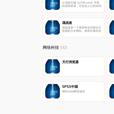
云顶娱乐城【v228.com】丰富
的游戏资源，对充实人们的休闲
娱乐生活是可以起到积极作用
的，尤其是在适应了错综复杂的
游戏场景以后，对自身实力的认
知必然会更加理性，从现有的成
绩走势来看，越是高赔率的真钱
谍战迷
游戏，对玩家的吸引力也就更加
谍战迷是一个更新快全的新抗日
强劲，毕竟这是关系到彩金收入
电视剧大全网站，推荐好看的抗
的核心要素。
日战争电视剧、谍战电视剧在线
观看，新抗战电视剧排行榜
2015，是广大谍战剧迷必看的
网站！
网络科技
(00)
天行浏览器
SPSS中国
网站meta网页描述