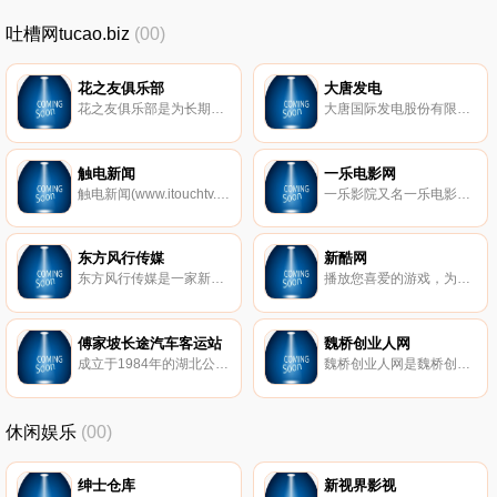
吐槽网tucao.biz
(00)
花之友俱乐部
大唐发电
花之友俱乐部是为长期支持及信赖欧珀莱产品的顾客专门设立的顾客服务组织。在这里你可以与万千爱美女性一起发现新全欧珀莱资讯，真实产品使用心得，抢先试用新产品，更可获得欧圆兑换丰富明星产品！
大唐国际发电股份有限公司是由中国大唐集团公司控股的中外合资企业，是大唐集团的旗舰企业。公司成立于1994年，是第一家在伦敦上市的中国企业、第一家在香港上市的中国电力企业，第一家同时在香港、伦敦、上海三地上市的中国企业。
触电新闻
一乐电影网
触电新闻(www.itouchtv.cn)是广东广播电视台旗下新闻客户端,一款以数据挖掘和广电资源为基础的视频资讯聚合产品.
一乐影院又名一乐电影网，致力于为广大电影迷提供新的高清电影、热播电视剧、经典动画片、搞笑综艺节目、青春励志微电影等等！并全站使用多种播放器资源，有西瓜影音、吉吉影音、先锋影音、优酷、土豆、乐视、搜狐等高清播放器，保证每一部片都能流畅地播放！
东方风行传媒
新酷网
东方风行传媒是一家新型跨媒体公司，提供影视节目策划、制作、发行、广告经营、娱乐活动、电视包装、演员经纪等多项娱乐与传媒业务，旗下有乐蜂网、《超级访问》、《美丽俏佳人》等。
播放您喜爱的游戏，为乐趣或为金钱，足不出户。网上有视频扑克，21点，老虎机等等。退房了不起的奖金新玩家！
傅家坡长途汽车客运站
魏桥创业人网
成立于1984年的湖北公路客运（集团）有限公司武昌傅家坡汽车客运站，位于武汉市武昌区黄金地段——武珞路358号，总占地面积为3.8万平方米。2006年由湖北公路客运（集团）有限公司投资3000万元进行改建。站房大楼设施先进、功能齐全。拥有三个候车厅，候车面积达4000平方米，可以同时容纳2万名旅客候车；冷暖中央空调给旅客营造一个四季如春的舒适候车环境。
魏桥创业人网是魏桥创业集团广大纺织和铝电员工的交流平台、网上家园、互动社区
休闲娱乐
(00)
绅士仓库
新视界影视