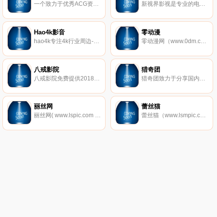
一个致力于优秀ACG资源的整理发布平台
新视界影视是专业的电影电视剧网站，提供正版高清电影电视剧。提供新快的电影电视剧在线播放和下载
Hao4k影音
零动漫
hao4k专注4k行业周边-全国大4k资源站，提供4k电影、4k演示片、4k视频、4k图片、4k壁纸下载，是国内权威4k蓝光导航硬盘播放机、4k电视、4k投影和4k家庭影院论坛！
零动漫网（www.0dm.com）第一时间更新火影忍者、海贼王等新日本动漫,收集全动画大全,找好看国产动漫,欧美动漫,动漫电影等,尽在零动漫网.
八戒影院
猎奇团
八戒影院免费提供2018新电影电视剧,好看的电影排行榜,吉吉影音,伦理电影天堂,每天不间断更新,带你畅游网络免费家庭影院,永久网址：www.bajie123.com！
猎奇团致力于分享国内外新奇闻异事、历史趣闻、雷人事件等稀奇古怪新闻内容，发现你不知道的秘密，解开不一样世界是猎奇团坚持的信念,追求客观真理和探索未知世界是永恒的目标。
丽丝网
蕾丝猫
丽丝网( www.lspic.com )是一家专门收集整理全网超高清的美女写真网站,分享各类美女图片、丝袜美腿、性感MM、清纯妹子等极品美女写真的网站,全部超高清无杂乱水印！
蕾丝猫（www.lsmpic.com）免费提供美女图片、推女郎、秀人网、美媛馆、尤果网、AISS爱丝、推女神和以性感美女、制服丝袜、诱惑、丝袜美腿为内容的套图超市,并提供高清美女图片在线预览,旨在为广大图友提供一个良好的套图平台而努力.