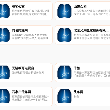
驻客公寓
山东众和
杭州租房品牌“驻客公寓”是杭州
山东众和农业装备技术有限公
首家白领公寓,专为城市白领打
成立于2007年，总投资2亿元
造高端合租公寓,时尚装修,免中
公司位于海滨城市山东烟台，
介费,定期保洁,名牌家电,拎包入
司主营自走式喷雾机，水田打
住,咨询热线：0571-
机，风送式喷雾机等多种型号
28871088。
保机械 ，已成功开发出水旱两
用的高地隙喷杆喷雾式植保机
同名同姓网
北京兄弟搬家服务有限公司
械、适用于水田的自走式喷杆
同名同姓,全国重名人数免费查
北京兄弟搬家公司是一家多年
雾机和水田多功能车，用于葡
询,部数据库找人寻人,同名同姓
致力于北京及周边地区的北京
园及果园的风送式植保机械、
人数查询,同名同姓查询,全国同
家公司,我们用细致、熟练的掌
操作智能喷洒机器人系列产品
名同姓查询,全国同名同姓查询
握各自的专长,以过硬的技术、
适用于玉米等高秸秆植物的多
网,同名,同名查询,同名同姓免费
优质的服务、满意的质量、实
农用植保机械产品，多功能小
查询,同名同姓,重名查询,查找同
的价格来回报新老客户。
液压挖掘机系列产品，软岩隧
名同姓的人,中国重名查询系统,
挖掘机器人系列产品等。
查全国同名同姓的人,同名同姓
的人,姓名查询网,人名查询,姓名
查询,名字查询,姓名查找,姓名查
询系统
无锡教育电视台
千氪
无锡教育电视台新视传媒网
千氪是一家运用区块链思维与
术的流量内容分发平台。我们
用了区块链技术为作者提供原
内容保护及版权溯源服务，并
过大数据分析、结合AI技术为
大读者用户提供千人千面的阅
体验。我们致力于打造垂直于
石家庄传媒网
头条网
融科技领域的”今日头条”，通
石家庄传媒网是河北省首家以本
头条
区块链、AI等新技术，链接起
地资讯为主的综合性门户网站,
容生态的共建者，传递真正的
每天发石家庄新闻、石家庄房产
值。
楼盘、石家庄汽车报价、河北省
内新闻以及国内头条等新的热点