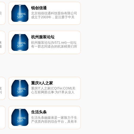
锐创信通
司
北京锐创信通科技股份有限公司
，
成立于2003年，是注册于中关
公
村的高新技术和双软认证企业。
药
公司先后获得三级保密资格单位
植
证书、军工产品质量体系认证证
书和武器装备科研生产许可证
书，具备服务国防军工的资质。
杭州服装论坛
喷
来
杭州服装论坛(fz571.net)—论坛
萄
搬
有一群志同道合的杭派精英们所
遥
创建，主要专注杭派服装发展,
、
提供服装企业,订货会信息发布,
款
惠
服装供求,服装行业资讯信息,是
型
行业人员了解杭派信息的首选—
道
杭派女装,商机尽揽!
重庆it人之家
技
重庆IT人之家(CQITer.COM)关
利
心互联网那点事:为IT界从业人
创
士提供IT之家新闻、IT资讯、IT
通
培训、IT招聘、IT行业发展趋势
广
等;帮助互联网站长与IT人士获
读
取运维营销、大数据、极客、资
金
本、策划、用户体验、电子商
生活头条
过
务、互联网创业、移动互联网等
生活头条融媒体是一家致力于生
内
相关专业信息。
产优质内容的综合平台，具有丰
价
富的媒体资源和出色的融媒体营
销能力，是国内知名法治内容制
造及商业化运作综合服务平台。