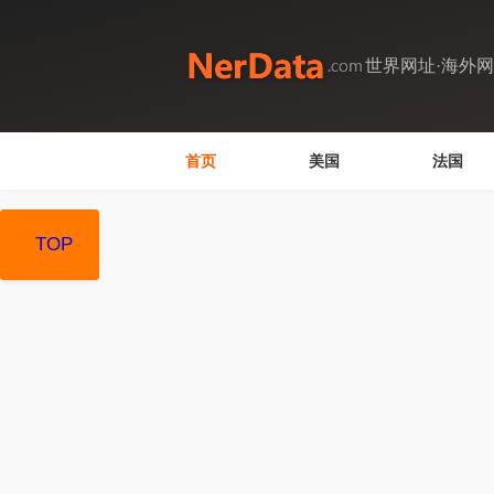
世界网址·海外
首页
美国
法国
TOP
TOP