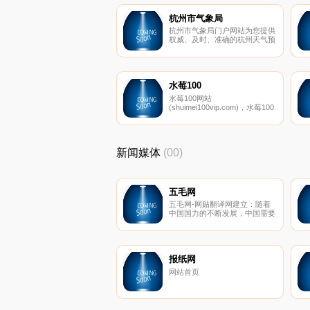
杭州市气象局
杭州市气象局门户网站为您提供
权威、及时、准确的杭州天气预
警、天气预报、天气实况、台风
路径、杭州气候等信息服务，为
杭州城市的生产生活提供全面可
靠的气象服务
水莓100
水莓100网站
(shuimei100vip.com)，水莓100
在线视频,水莓壹佰免费视频在
线视频,水莓100免费视频,水莓
100vip一个专注视频在线播放平
台。水莓100图片大全高清，手
新闻媒体
(00)
机也能看水莓壹佰视频。不定期
赠送VIP帐号，敬请关注。
五毛网
五毛网-网贴翻译网建立：随着
中国国力的不断发展，中国需要
重新回到世界舞台中央，并终实
现中华民族的伟大复兴，这就要
求中国要客观详尽的了解全世
界。五毛网致力于传递世界各地
老百姓真实、直接、详尽的对中
报纸网
国看法的信息。
网站首页