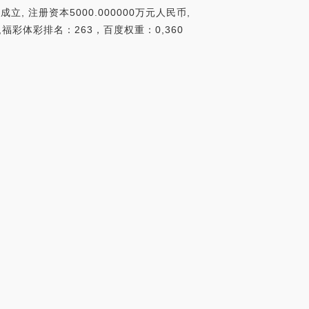
 注册资本5000.000000万元人民币,
福彩体彩排名：263，百度权重：0,360