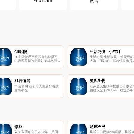
YouTube
微博
4S影院
生活习惯 - 小布叮
4S影院使用百度影音与快播可
生活习惯:生活像是一望无际的
免费观看新的美国好莱坞电影大
大海，而好的生活习惯就像是
片，同时为您推荐经典值得一看
海中的一叶扁舟，让孩子乘着
的电影排行榜！高评分动作片高
舟顺利的驶向人生的彼岸。
评价科幻片经典恐怖片，尽在
4S影院！
91言情网
曼氏生物
91言情网-我们每天更新好看的
江苏曼氏生物科技股份有限公
言情小说
创建成立于2000年，经过多年
的努力与发展，现已成为一家
磷脂产品研发、生产、销售于
体的生物制药企业，资信等级
定3A企业，江苏省高新技术企
业，江苏省民营科技企业，安
生产三级标准达标单位，生产
厂房GMP标准化。药用磷脂生
产规模国内第一，致力于将自
打造成为国内生命科学与生物
彩88
足球巴巴
术行业一流的企业、国际上有
彩88彩票创立于2012年，是国
足球巴巴提供nba直播、足球
定影响力的磷脂品牌供应商。