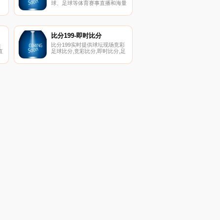
、
球、足球等体育赛事直播和海量
体育新闻。五星体育频道全面覆
直
盖NBA、CBA、中超、英超、德
甲、意甲、棋牌等众多体育直播
和资讯，以及上海五星体育直播
官网与五星体育电视台所有篮
比分199-即时比分
球、足球、F1、斯洛克等赛事
提
比分199实时提供球坛现场竞彩
同步播出。
直
足球比分,竞彩比分,即时比分,足
、
球完场比分,足球竞彩比分,足球
即时比分,足球比分网,足球比分
据
推荐,足球比分,足彩比分,体育比
分网,完场比分等数据服务。