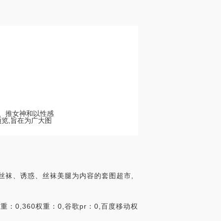
丝、推女神和以性感
览,旨在为广大图
服丝袜、诱惑、丝袜美腿为内容的套图超市,
0,360权重：0,谷歌pr：0,百度移动权