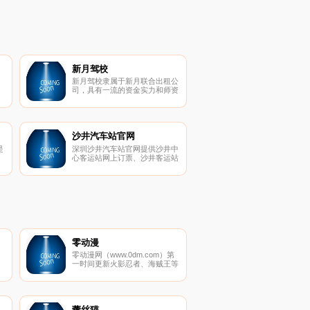
新月驾校
新月驾校隶属于新月联合出租公
司，具有一流的资金实力和师资
队伍。北京新月驾校于2009年
经宣武区教育委员会和北京市交
通管理局批准成立，北京新月汽
车驾驶培 训中心自成立以来得
到业界好评。目前我们拥有全新
沙井汽车站官网
桑塔纳、爱丽舍，豪华金龙大客
是
深圳沙井汽车站官网提供沙井中
车500余辆，我校实行单人、单
心客运站网上订票、沙井客运站
车、单教练，电话预约、计时培
职
订票电话、沙井汽车站时刻表、
训为主的教学 方式，学员可根
生
沙井汽车站网上订票汽车票等订
据自己的工作时间、学习情况来
快
票内容，深圳沙井汽车站官网！
安排自己的训练
零动漫
零动漫网（www.0dm.com）第
一时间更新火影忍者、海贼王等
新日本动漫,收集全动画大全,找
航
好看国产动漫,欧美动漫,动漫电
影等,尽在零动漫网.
蕾丝猫