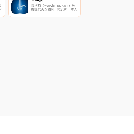
家
蕾丝猫（www.lsmpic.com）免
女
费提供美女图片、推女郎、秀人
网、美媛馆、尤果网、AISS爱
子
丝、推女神和以性感美女、制服
丝袜、诱惑、丝袜美腿为内容的
套图超市,并提供高清美女图片
在线预览,旨在为广大图友提供
一个良好的套图平台而努力.