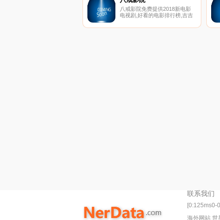
八戒影院免费提供2018新电影
电视剧,好看的电影排行榜,吉吉
影音,伦理电影天堂,每天不间断
更新,带你畅游网络免费家庭影
院,永久网址：
www.bajie123.com！
联系我们
[0:125ms0-
海外网站 世