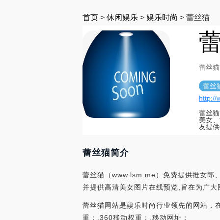
首页
>
休闲娱乐
>
娱乐时尚
>
蕾丝猫
蕾
蕾丝猫le
蕾丝
http:/
蕾丝猫
美女、
友提供
蕾丝猫简介
蕾丝猫（www.lsm.me）免费提供推
并提供高清美女图片在线预览,旨在为广大
蕾丝猫网站是娱乐时尚行业领先的网站，在中国
重：,360移动权重：,移动网址：