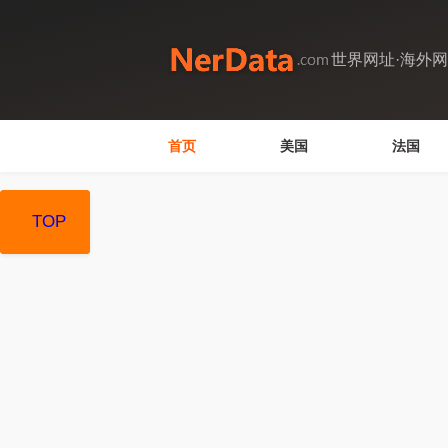
世界网址·海外
首页
美国
法国
TOP
TOP