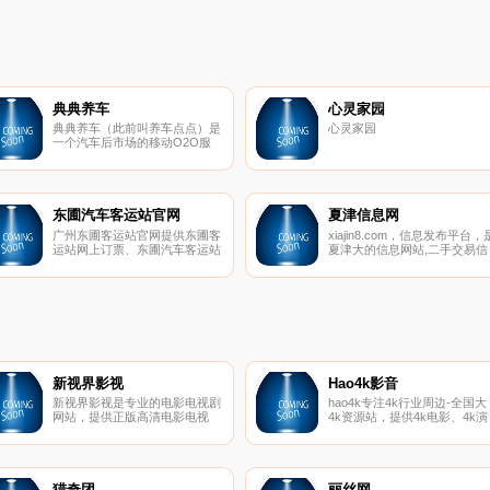
典典养车
心灵家园
典典养车（此前叫养车点点）是
心灵家园
一个汽车后市场的移动O2O服
务平台，包括商户版、车主版，
提供洗车、保养、在线专家提问
等各类汽车对接服务，杭州小卡
科技有限公司旗下产品。
东圃汽车客运站官网
夏津信息网
广州东圃客运站官网提供东圃客
xiajin8.com，信息发布平台，
运站网上订票、东圃汽车客运站
夏津大的信息网站,二手交易信
电话订票、东圃汽车站时刻表、
息,车辆信息,家政服务信息,求
东圃汽车站汽车票等内容，方便
招聘,交友,商品买卖,教育培训,
旅客在线查询！东圃汽车客运站
活信息等各类信息，使用方便
官网
捷,分类信息港,夏津信息网。
新视界影视
Hao4k影音
新视界影视是专业的电影电视剧
hao4k专注4k行业周边-全国大
网站，提供正版高清电影电视
4k资源站，提供4k电影、4k演
剧。提供新快的电影电视剧在线
示片、4k视频、4k图片、4k壁
播放和下载
纸下载，是国内权威4k蓝光导
硬盘播放机、4k电视、4k投影
和4k家庭影院论坛！
猎奇团
丽丝网