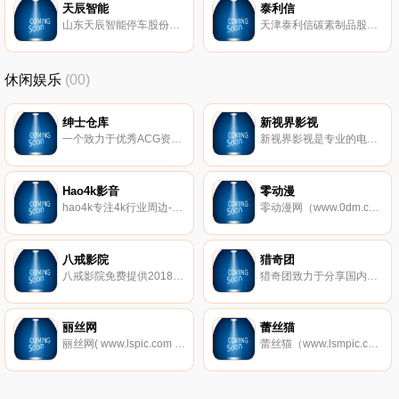
天辰智能
泰利信
山东天辰智能停车股份有限公司是济南天辰集团专业从事解决停车产业的骨干企业。天辰集团始建于1997年，位于国家重点高新技术开发区--- 济南高新开发区天辰大街，建筑面积五万余平方米，拥有净资产近3亿元人民币，职工总数1500余人，是一家资金、技术实力雄厚，资本结构和社会信誉良好的企业集团。
天津泰利信碳素制品股份有限公司为了扩展长远的战略，推动企业经济结构多元化升级，更充分借助资本力量推动碳素行业以及泰利信的稳健发展，2016年8月9日公司在全国中小企业股份转让系统正式挂牌（股票代码：838655），未来我们将在科技元素的引领下，继续秉承&quot;用爱心做事业，用感恩的心做人&quot;的人生信条，再创佳绩，为社会做出更大的贡献。
休闲娱乐
(00)
绅士仓库
新视界影视
一个致力于优秀ACG资源的整理发布平台
新视界影视是专业的电影电视剧网站，提供正版高清电影电视剧。提供新快的电影电视剧在线播放和下载
Hao4k影音
零动漫
hao4k专注4k行业周边-全国大4k资源站，提供4k电影、4k演示片、4k视频、4k图片、4k壁纸下载，是国内权威4k蓝光导航硬盘播放机、4k电视、4k投影和4k家庭影院论坛！
零动漫网（www.0dm.com）第一时间更新火影忍者、海贼王等新日本动漫,收集全动画大全,找好看国产动漫,欧美动漫,动漫电影等,尽在零动漫网.
八戒影院
猎奇团
八戒影院免费提供2018新电影电视剧,好看的电影排行榜,吉吉影音,伦理电影天堂,每天不间断更新,带你畅游网络免费家庭影院,永久网址：www.bajie123.com！
猎奇团致力于分享国内外新奇闻异事、历史趣闻、雷人事件等稀奇古怪新闻内容，发现你不知道的秘密，解开不一样世界是猎奇团坚持的信念,追求客观真理和探索未知世界是永恒的目标。
丽丝网
蕾丝猫
丽丝网( www.lspic.com )是一家专门收集整理全网超高清的美女写真网站,分享各类美女图片、丝袜美腿、性感MM、清纯妹子等极品美女写真的网站,全部超高清无杂乱水印！
蕾丝猫（www.lsmpic.com）免费提供美女图片、推女郎、秀人网、美媛馆、尤果网、AISS爱丝、推女神和以性感美女、制服丝袜、诱惑、丝袜美腿为内容的套图超市,并提供高清美女图片在线预览,旨在为广大图友提供一个良好的套图平台而努力.