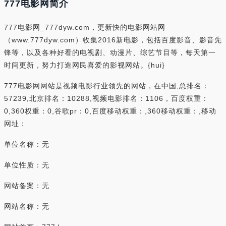
777电影网简介
777电影网_777dyw.com，更新快的电影网站网
（www.777dyw.com）收集2016新电影，包括百度影音、影音先
锋等，以及各种好看的电视剧、动漫片、综艺节目等，每天第一
时间更新，努力打造网民喜爱的影视网站。{hui}
777电影网网站是视频电影行业领先的网站，在中国;总排名：
57239,北京排名：10288,视频电影排名：1106，百度权重：
0,360权重：0,谷歌pr：0,百度移动权重：,360移动权重：,移动
网址：
单位名称：无
单位性质：无
网站备案：无
网站名称：无