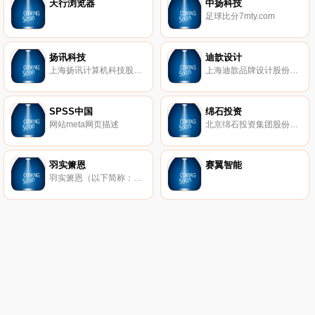
天行浏览器
中扬科技
足球比分7mty.com
扬讯科技
迪歆设计
上海扬讯计算机科技股份有限公司（证券代码430307）是一家拥有10年以上移动软件、游戏开发资历的互联网行业领军企业。公司以手机游戏为核心业务，集研发、运营、发行、海外营销为一体，并获巨人网络、展讯通讯战略投资，成为中国首批新三板挂牌上市的移动互联网公司。
上海迪歆品牌设计股份有限公司（证券简称：迪歆设计 股票代码839041）创立于1998年。2016年公司正式登陆新三板挂牌交易，成为中国品牌设计业公司首家挂牌上市公司。作为行业内的领军企业，挂牌伊始，即获得了市场的密切关注和融资投入。
SPSS中国
绵石投资
网站meta网页描述
北京绵石投资集团股份有限公司于1996年在深圳证券交易所主板挂牌上市，历经十余年的发展和积累，公司已建立起来具有自身特点的、多元化、综合性的业务体系，以实业为基础、以投资为拉动，在秉承朴素经营观的同时，勇于创新，推进公司业务的持续发展，业务触角延伸至房地产、轨道交通用特种玻璃钢配件制造、股权投资等多个领域。截至目前，公司资产总额近20亿元、总市值超过30亿元，年度净利润超过1亿元。
羽实箫恩
赛翼智能
羽实箫恩（以下简称：Shawntech）是一家致力于发展为高新技术企业的信息技术公司，2009年成立于北京，随着公司业务的发展及其需要，上海羽实箫恩于2010年落户于上海徐汇软件园，目前公司业务遍布北京、上海、深圳等地，客户涵盖银行、保险、证券等金融领域。