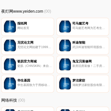
夜灯网www.yeiden.com
(00)
报纸网
司马懿艺考
网站首页
司马懿艺考网为艺考生提供美术、播音主持、舞蹈、音乐、表演、编导、空乘、摄影、书法艺考动态，招生简章，艺考政策，全国艺术类联考统考专业分数线，成绩查询，艺考留学，艺术生文化课补习等各项服务。
无忧论文网
科迪智能
无忧论文网始建于1999年，为您提供专业的论文范文阅读，包括：英语论文、毕业论文、管理、行政、经济、教育论文、MBA论文、与留学生论文、职称论文等阅读与定制服务；我们的服务遍及国内外，无忧论文网专家加盟，是您放心的选择。
武汉科迪智能环境股份有限公司成立于1998年，注册资金5600万元，办公面积1000多平方米，公司主要致力于为自来水和污水处理行业客户提供集系统集成、软件开发、定制化方案设计、运营维护服务为一体的全面解决方案。
瓷肌官方商城
兔宝贝装修网
瓷肌（CHNSKIN）来自韩国，是由专业皮肤科医师团队参与产品设计与研发的医学护肤品牌，基于深厚医学背景，不断深化在法国化妆品领域的合作，包括建立在法国护肤研究室及化妆品研究中心。
新房旧房装修！二手房装修报价就上中国兔宝贝零距离服务装修网，一分钟预约，3家装修公司1小时免费上门全房定制装修设计报价，省钱，省心，更省事，免费服务致力于为广大业主提供透明、保障、省心的装修服务！汇集全国知名品牌装饰公司，并有权威全国装修公司排名可供参考
华生基因
梦洁家纺
华生基因致力于用移动互联网、云计算、大数据技术服务于精准医疗。2015年团队完成“肿瘤基因大数据移动互联网实时采集与应用服务平台”建设。平台致力于服务肿瘤科医生和患者，借助于遍布全国数千家医院的地面服务团队网络，实现临床肿瘤数据的采集、管理、分析、挖掘和分享，为医生和患者提供精准诊疗咨询及基因检测服务，也为药物研发机构、保险公司及公共卫生决策机构提供大数据服务，更为实现真正意义上的精准医疗大众普及做出自己的贡献。
湖南梦洁家纺股份有限公司始于1956年，秉承“爱在家庭”核心理念的同时恪守品格与博爱的企业文化。公司凭借着深厚的历史底蕴，不懈追求本真的生活态度和精益求精的生产理念，已然成为业界翘楚。
网络科技
(00)