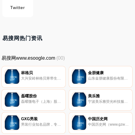
Twitter
易搜网热门资讯
易搜网www.esoogle.com
(00)
林格贝
金朋健康
大兴安岭林格贝寒带生物科技股份有限公司是大兴安岭地区唯一一家集野生植物研究、有效成分提取和天然原料开发、种植、生产、销售于一体的专业化国家级高新技术企业。2006～2010年连续五年被阿里巴巴网评为“全国十大网商”花青素产品被美国FDA评为2009年全球500新产品；2011年黑龙江省林业厅确认大兴安岭林格贝公司为“省级林业龙头企业”。2011年公司下设的寒带生物技术研发中心被黑龙江省工信委评定为省级企业研发中心的称号。公司产品95%通过自己电子口岸出口美国、日本、韩国、欧盟等国际市场。
山东金朋健康股份有限公司，前身为山东金朋检测技术有限公司，成立于2010年4月，位于烟台开发区黄金地段，主要从事预防性健康检查、职业健康检查、健康体检、健康危害评价、影响人体健康的危害因素检测（职业卫生检测、居室卫生检测、公共卫生检测、环境卫生检测、食品药品检测、饮用水检测、日用化学品检测等）及建设项目职业病危害评价业务。
磊曜股份
美乐雅
磊曜微电子（上海）股份有限公司是国内领先的集成电路供应商，专业从事功率器件、模拟及数模混合集成电路研发、设计及系统解决方案。作为一家有着多年业界积累的成熟公司，公司致力于为客户提供高性价比，性能优异的各类集成电路和分立器件产品。
宁波美乐雅荧光科技服份有限公司，是一个领先的制造商在黑暗中发光的新奇和泡沫产品，现在正致力于成为一个专业的供应商方货物和鼓舞人心的产品，即兴消费品四季特别有趣的经历。15年的经验，作为一个制造商和供应商，宁波merryart由超级店专业买家的广泛认可，当地的便利店，以及各种进口。
GXG男装
中国历史网
男装行业知名品牌，专业从事都市高品味休闲服装经营的设计公司，以都市街头假日休闲和都市商旅为主的风格深受时尚白领男士喜爱
中国历史网（www.gzwwxxw.cn）涵盖中国各个朝代历史故事，野史秘闻，文化经典，历史故事有哪些，好看的历史小说，历史故事大全，历史人物故事。