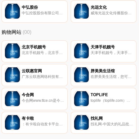
中弘股份
光远文化
中弘控股股份有限公司成立于2001年，总部位于北京。为深圳交易所上市的百强地产公司（股票代码：000979）。历经十多年的发展，公司已经形成集商业地产、文化旅游地产等核心物业开发与运营为一体的综合型地产龙头企业。
威海光远文化传播股份有限公司成立于2010年5月，位于山东威海市丹东路77-11#，注册资本1076万，拥有广播电视节目制作许可证：鲁字第127号。2013年经文化部、财政部、国家税务总局联合认定为动漫企业，拥有国内100多家电视台的推广播出平台。公司于2012年成功制作了威海本土首部三维动画片《繁星点点》，并在央视少儿频道播出。
购物网站
(00)
北京手机靓号
天津手机靓号
北京手机靓号，北京手机靓号网，专业销售北京手机号码，北京手机靓号交易，北京全球通靓号，超级靓号，北京移动靓号，北京联通靓号，北京电信靓号，百万精品手机号码任您选！北京靓号、北京靓号网、北京手机靓号、北京靓号出售、北京移动靓号、北京联通靓号、北京电信靓号、北京挑号网、北京集号吧、广东北京靓号、北京188靓号、北京全球通靓号、北京号码靓号、深圳手机靓号商城、北京网上选号、北京选手机靓号、北京选号网、北京挑卡网、北京好号网、北京座机靓号、北京400靓号
天津手机靓号，天津手机靓号网，专业销售天津手机号码，天津手机靓号交易，天津全球通靓号，超级靓号，天津移动靓号，天津联通靓号，天津电信靓号，百万精品手机号码任您选！天津靓号、天津靓号网、天津手机靓号、天津靓号出售、天津移动靓号、天津联通靓号、天津电信靓号、天津挑号网、天津集号吧、广东天津靓号、天津188靓号、天津全球通靓号、天津号码靓号、深圳手机靓号商城、天津网上选号、天津选手机靓号、天津选号网、天津挑卡网、天津好号网、天津座机靓号、天津400靓号
云联惠官网
胖美美生活馆
广东云联惠网络科技有限公司（以下简称：云联惠）由广东本土民营企业家黄明先生投资创建，于2014年1月在广州工商局注册成立（目前注册资金为100001万元）、2015年4月正式上线运营（网址： www.yunlianhui.cn），是一家以经营消费资源（消费商）为主要内容的创新型电商平台公司。
在胖美美生活馆，您可以购买到性价比高，又时尚显瘦的大码女装、特大码女装和加肥加大码女装；还可以学习到时下潮、流行的胖子穿衣搭配技巧，让每一个胖mm都能胖美美！
今合网
TOPLIFE
今合网www.ttce.cn是今时信合（北京）国际科技有限公司旗下的综合性购物平台，率先将网商店铺进行了科学的连锁式dm运营，降低了网店的运营成本，提高了网商的盈利率，今合网在全国开设实体4s服务机构，为线上互联做有力的线下服务
toplife（toplife.com）作为京东旗下全球时尚奢侈品品牌授权电商平台，线上销售品牌授权100%正品，24小时全天时尚顾问客服，售后服务上门取件，全国配送。
有卡啦
找礼网
：有卡啦自动发卡平台极受用户欢迎的自动发卡平台，发卡平台对比其他自动发卡平台费率更低、满10元结算无手续费，自动发卡平台支持APP管理、提供API接口、微信公众号在线管理！
找礼网-中国大的礼品批发平台,旨在汇聚中国优质礼品供应商,打造高档礼品商城,以互联网 礼品批发市场集中全国礼品,提供小礼品批发、礼品采购、礼品供应、礼品求购等服务。