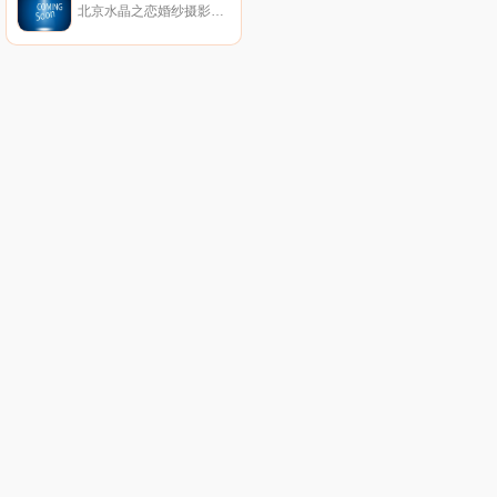
北京水晶之恋婚纱摄影专业为结婚新人提供摄影服务，全客片展示真实案例，三大室内场馆12大外景基地拍遍全北京，提供室内婚纱摄影、外景婚纱摄影、海景婚纱摄影、婚纱礼服、个性艺术写真、全家福照等服务。礼服全场任选无加价，拍摄过程绝无隐形消费！22年，坚持品质始终如一！全国客服专线4006081258