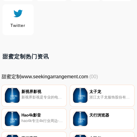
Twitter
甜蜜定制热门资讯
甜蜜定制www.seekingarrangement.com
(00)
新视界影视
太子龙
新视界影视是专业的电影电视剧网站，提供正版高清电影电视剧。提供新快的电影电视剧在线播放和下载
浙江太子龙服饰股份有限公司（前身是创立于1995年的浙江太子龙服饰有限公司）是一家以锻造自主品牌“太子龙”时尚商务男装为主导的专业化、现代化大型民营企业，公司的总部――太子龙时尚产业园，位于杭州-国家级江东工业园内，生产制造中心位于西施故里——诸暨。
Hao4k影音
天行浏览器
hao4k专注4k行业周边-全国大4k资源站，提供4k电影、4k演示片、4k视频、4k图片、4k壁纸下载，是国内权威4k蓝光导航硬盘播放机、4k电视、4k投影和4k家庭影院论坛！