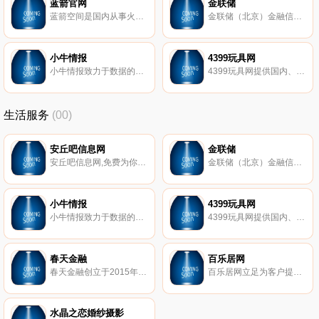
蓝箭官网
金联储
蓝箭空间是国内从事火箭研制和运营的民营企业。公司聚焦中小型商业航天应用市场，致力于研制具有自主知识产权的液体燃料火箭发动机及商业运载火箭，凭借一流的技术研发团队，以高度集成的设计能力和单机创新能力，完成产品设计、制造、测试和交付全流程任务，为全球市场提供标准化发射服务解决方案。
金联储（北京）金融信息服务有限公司成立于2014年3月，是经北京市石景山区金融办批准成立的金融信息服务有限公司，实缴注册资本1亿元人民币, 中国互联网金融协会首批会员。
小牛情报
4399玩具网
小牛情报致力于数据的深耕与数据价值的挖掘,通过不断地科学分析和挖掘，就能帮助您无限地接近规律，理解规律。是国内专业的独立第三方区块链数据服务平台。
4399玩具网提供国内、日本、欧美各种好玩有趣的儿童玩具大全；包括新鲜热门的资讯、图片、视频以及各路玩具达人的优质评测攻略,教你如何将玩具玩得更有趣。
生活服务
(00)
安丘吧信息网
金联储
安丘吧信息网,免费为你提供房产、招聘、黄页、团购、交友、二手、宠物、车辆、周边游等海量分类信息
金联储（北京）金融信息服务有限公司成立于2014年3月，是经北京市石景山区金融办批准成立的金融信息服务有限公司，实缴注册资本1亿元人民币, 中国互联网金融协会首批会员。
小牛情报
4399玩具网
小牛情报致力于数据的深耕与数据价值的挖掘,通过不断地科学分析和挖掘，就能帮助您无限地接近规律，理解规律。是国内专业的独立第三方区块链数据服务平台。
4399玩具网提供国内、日本、欧美各种好玩有趣的儿童玩具大全；包括新鲜热门的资讯、图片、视频以及各路玩具达人的优质评测攻略,教你如何将玩具玩得更有趣。
春天金融
百乐居网
春天金融创立于2015年6月，实缴资本7900万元，是深圳前海阳睿互联网金融服务有限公司运营的网络借贷信息中介服务平台。春天金融致力于通过创新的金融思维、先进的技术和严谨的风控流程，为出借双方提供操作便捷、风险可控、收益合理的创新型网络借贷信息中介服务。
百乐居网立足为客户提供及时的房地产新闻资讯内容，为楼盘提供网上浏览、业主论坛和社区网站，凭借其齐全的房产资源和专业的服务知识,为异地购房者提供海海南产价格,海南房地产新动态,海南房产在线咨询服务。
水晶之恋婚纱摄影