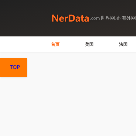
世界网址·海外
首页
美国
法国
TOP
TOP