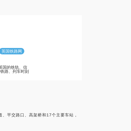
英国铁路网
展英国的铁轨、信
善铁路、列车时刻
隧道、平交路口、高架桥和17个主要车站，