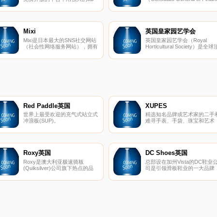
技术为太空爱好者们提供真实、
in Shanghai）的官方网站，主
即时的太空景观，效果很好。此
提供领事馆信息、当前要闻、
外，该网站还提供了多个语言版
动安排、签证服务、芬兰在华
本。
芬兰在欧盟、芬兰概况等。网
语言有中文、芬兰文、瑞典文
Mixi
英国皇家园艺学会
英文四种。
Mixi是日本最大的SNS社交网站
英国皇家园艺学会（Royal
（社会性网络服务网站），拥有
Horticultural Society）是全球
良好的用户界面和简洁的网站设
级的园艺机构，也是英国一流
计，提供电邮、写日记、 发表
园艺慈善机构，主要负责举办
书评、推荐CD或DVD等社交功
列花展，向公众展示花园模型
能。会员还拥有100MB存储空
并提供有关园艺方面的咨询意
间，可以搭建属于自己的bbs。
和技术服务。其中著名的年度
尔西花展就是由
Red Paddle英国
XUPES
世界上最受欢迎的充气式站立式
精选知名品牌或艺术家的二手
冲浪板(SUP)。
难寻手表、手袋、珠宝和艺术
品。
Roxy英国
DC Shoes英国
Roxy是澳大利亚极速骑板
总部设在加州Vista的DC鞋业
(Quiksilver)公司旗下热点的品
司是引领滑板鞋业的一大品牌
牌，Roxy休闲运动的设计理念
DC的产品已经涵盖了专业滑板
受到众多年轻时尚达人的青睐。
鞋、服装、滑雪产品等系列产
Roxy主要体现极限运动，自
品。而新推出的DC女装款式将
由、挑战的精神，该品牌的男女
包括鞋子、衣服、滑雪外套和
装、泳装、配饰等都集时尚与运
雪靴等。随着越来越多的运动
动于一身。
牌推出女装系列，专业女式运
产品市场已经成为炙手可热的