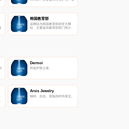
要
证、住宿等方面的信息和服务，
活
网站语言有西班牙语和英语两
、
种。
站
、
韩国教育部
该网站为韩国教育部的官方网
顶
站，主要提供教育部部门简介、
的
教育政策、教育项目、教育新
系
闻、教育数据等内容，网站语言
，
有韩语和英语两种。
见
切
Dermoi
和
药妆护肤之家。
Arsis Jewelry
公
独特、自信、冒险的时尚珠宝。
，
滑
品
动
产