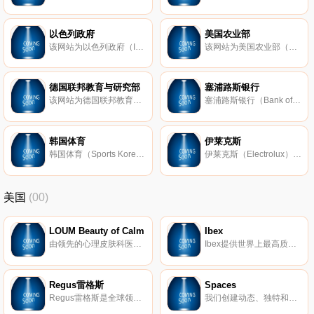
以色列政府
美国农业部
该网站为以色列政府（Israeli Government Portal）的官方网站，主要提供国家概况、政府机构设置、行业信息导航、新闻、政府论坛、相关链接等。网站语言有希伯来语、阿拉伯语、英语三种。以色列国（State of Israel；简称：以色列
该网站为美国农业部（Department of Agriculture）的官方网站。美国农业部是联邦政府的一个内阁部门，其宗旨是通过对农业生产的支持，提高美国人民的生活质量。该部门下辖食品和营养局、销售和检验局和负责农业的研究、教育
德国联邦教育与研究部
塞浦路斯银行
该网站为德国联邦教育与研究部（Federal Ministry of Education and Research）的官方网站，主要提供该部门简介、教育政策、教育研究、科学、国家合作、教育新闻等。网站语言有德语和英语两种。
塞浦路斯银行（Bank of Cyprus）是塞浦路斯最大的银行。
韩国体育
伊莱克斯
韩国体育（Sports Korea）是一个专门介绍韩国高科技体育产品的网站，主要提供体育产品简介和搜索服务。
伊莱克斯（Electrolux）是全球著名的电器设备制造商，其中厨房设备、清洁 洗涤设备及户外电器设备等业务均名列世界前茅。伊莱克斯是由爱尔克温尔格林于1919年创建的，总部设在瑞典的斯德哥尔摩，是由Lux有限公司和Elektrom
美国
(00)
LOUM Beauty of Calm
Ibex
由领先的心理皮肤科医生开发，我们的清洁、无残酷和素食主义者的护肤产品在临床上已证明可以消除压力对皮肤的影响。 因为没有什么比平静更美。
Ibex提供世界上最高质量的美利奴羊毛服装。我们的外套以其顶级的质量和性能在男女之间非常受欢迎。
Regus雷格斯
Spaces
Regus雷格斯是全球领先的工作区提供商。我们建立了无与伦比的办公、协作和会议空间网络，供公司在全球每个城市使用。它是支持每个商机的基础架构。
我们创建动态、独特和创业的空间，以帮助您在我们的团队了解所有后台物流和服务的同时进行思考，创建和协作。在Spaces，我们确保我们的社区可以专注于推动业务发展。