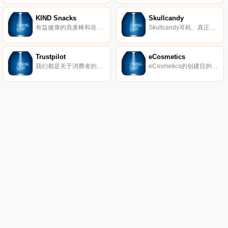
KIND Snacks
Skullcandy
有益健康的燕麦棒和谷物。
Skullcandy耳机、真正的无线耳塞、扬声器等。
Trustpilot
eCosmetics
我们都是关于消费者的评论。从像您这样的购物者那里获得真实的内幕故事。立即在Trustpilot上阅读、撰写和分享评论。
eCosmetics的创建目的是为您节省多达50％的皮肤护理、护发和您喜爱的化妆品费用，而无需离开家中。我们以最受欢迎的品牌和一流的客户服务为特色，将产品和节省的资金直接提供给您。