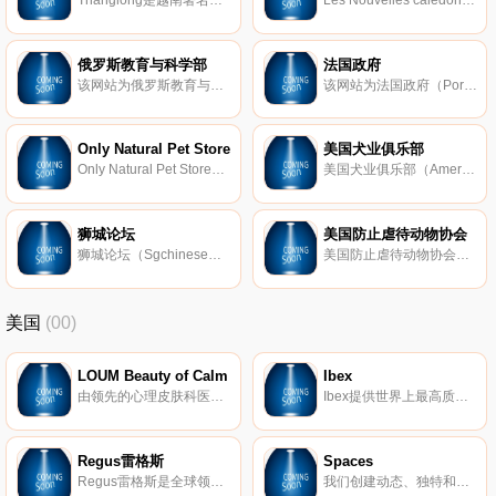
俄罗斯教育与科学部
法国政府
该网站为俄罗斯教育与科学部（Ministry of Education and Science）的官方网站，主要提供部门简介、课程设置、教育管理、教育项目、教育新闻等。网站语言有俄语和英语两种。俄罗斯正在努力普及十一年制义务教育，其国民教育包括
该网站为法国政府（Portail du Gouvernement）的官方网站，主要提供国家概况、政府机构设置、行业信息导航、新闻、政府论坛、相关链接等。法兰西共和国（英语：The Republic of France；法语：Rpublique francaise；简称：法国）位于西欧
Only Natural Pet Store
美国犬业俱乐部
Only Natural Pet Store是美国一个专门为宠物提供最好的营养品和优质护理服务的网站，于2004年创建，其宗旨是和人类一样，宠物的健康成长需要自然的生活和健康的食物。
美国犬业俱乐部（American Kennel Club）是全球最活跃的犬类组织，于1884年9月17日成立，总部位于纽约，旨在进行犬类（狗只）鉴定，开发新犬种以及出版相关杂志等。
狮城论坛
美国防止虐待动物协会
狮城论坛（Sgchinese）是新加坡最大的华人信息交流和广告发布网站，在新加坡华人群体中极具影响力。
美国防止虐待动物协会（American Society for the Prevention of Cruelty to Animals；简称：ASPCA）是西半球最早的非盈利性动物福利组织，是由亨利柏格（Henry Bergh）于1866年4月创建的。其宗旨是为制止全美虐待动物行为提供有效的方式，致力
美国
(00)
LOUM Beauty of Calm
Ibex
由领先的心理皮肤科医生开发，我们的清洁、无残酷和素食主义者的护肤产品在临床上已证明可以消除压力对皮肤的影响。 因为没有什么比平静更美。
Ibex提供世界上最高质量的美利奴羊毛服装。我们的外套以其顶级的质量和性能在男女之间非常受欢迎。
Regus雷格斯
Spaces
Regus雷格斯是全球领先的工作区提供商。我们建立了无与伦比的办公、协作和会议空间网络，供公司在全球每个城市使用。它是支持每个商机的基础架构。
我们创建动态、独特和创业的空间，以帮助您在我们的团队了解所有后台物流和服务的同时进行思考，创建和协作。在Spaces，我们确保我们的社区可以专注于推动业务发展。