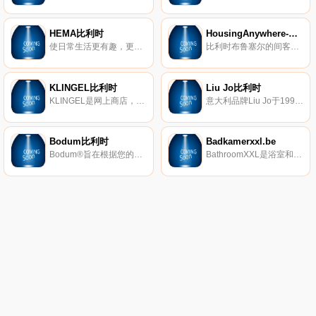
HEMA比利时
HousingAnywhere-布鲁塞尔
使日常生活更有趣，更轻松。
比利时布鲁塞尔的间客房、工作室和公寓出租。
KLINGEL比利时
Liu Jo比利时
KLINGEL是网上商店，出售男女装、珠宝和生活用品。它是德国最大的邮购公司之一。KLINGEL现在在比利时也很受欢迎。
意大利品牌Liu Jo于1995年正式诞生，由Marco Marchi和Vannis Marchi两兄弟共同创立。Liu Jo女装带着威尼斯水城之美，很有女人味，但不造作。Liu Jo的设计师在裁剪和图案设计上下了很大功夫，将女人的柔媚和帅气合而为一。
Bodum比利时
Badkamerxxl.be
Bodum®旨在根据您的价值观为每个人带来高品质的咖啡和茶解决方案及家居饰品。
BathroomXXL是浴室和卫浴领域的领先网上商店。自2012年以来，BathroomXXL一直在销售来自所有知名品牌的30000多种洁具，例如Villeroy＆Boch、Grohe、Hansgrohe、Duravit、Sphinx等。在BathroomXXL，您可以组成一个完整的浴室，但也可以设置单独的房间。从淋浴和浴缸到洗手间、脸盆和各种配件。