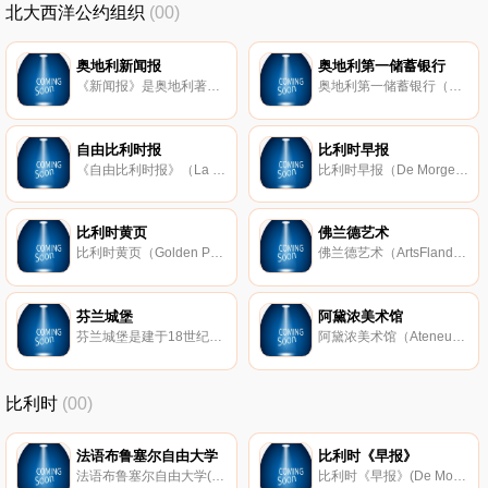
北大西洋公约组织
(00)
奥地利新闻报
奥地利第一储蓄银行
《新闻报》是奥地利著名的报刊，于1946年在维也纳创刊。该报刊拥有庞大的读者群，其内容包括奥地利国内外的有关新闻。
奥地利第一储蓄银行（Erste Group Bank）是奥地利最大的商业银行，也是当今中欧和东欧地区最具影响力的金融机构之一，于1819年在维也纳成立。该银行的业务包括储蓄、转帐和借记卡服务，此外还涉及诸如抵押贷款、信用卡和理
自由比利时报
比利时早报
《自由比利时报》（La Libre Belgique）是比利时主流的法语报刊，于1915年2月在布鲁塞尔创刊。
比利时早报（De Morgen）是比利时的一份荷语早报，于1978年创办。该报刊以其极具特色的包装和布局吸引了大量读者，也使得该报刊成为了比利时发行量最大的早报。
比利时黄页
佛兰德艺术
比利时黄页（Golden Pages Belgium）是比利时著名的商业名录，涵盖了超过五十万家企业的电话、地址、地图定位等信息，涉及医生、餐厅、律师、银行等各个领域。
佛兰德艺术（ArtsFlanders）是比利时著名的艺术资讯网站。该网站主要介绍有关比利时佛兰德的艺术资讯、最新活动和展馆信息等内容，此外，还介绍有关国外艺术等资讯。
芬兰城堡
阿黛浓美术馆
芬兰城堡是建于18世纪的一个海防军事要塞，也是全球规模最大的海防军事要塞之一，被联合国科教文组织评定为世界遗产。城堡内居住有部分的赫尔辛基市民，岛内有明垒、暗堡和炮塔等复杂建筑，开设有博物馆、咖啡厅和餐
阿黛浓美术馆（Ateneum Art Museum）是芬兰历史最悠久的美术馆，收藏有大量芬兰美术黄金时期的经典作品，包括梵高塞尚、高更等著名画家的杰作。
比利时
(00)
法语布鲁塞尔自由大学
比利时《早报》
法语布鲁塞尔自由大学(Université libre de Bruxelles，简称ULB)，是比利时的一所知名法语大学，国际公立大学论坛成员。该大学建立于1834年，有着悠久的历史。
比利时《早报》(De Morgen)成立于1978年，是比利时发行量最大的早报，一份荷语报纸。该报采用了具有吸引力的包装和视觉吸引力的布局，主要提供新闻、体育、经济、音乐、科技、文化等方面的内容。