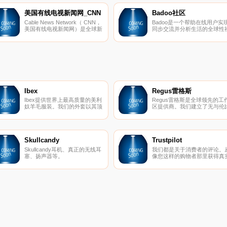
上住宿预订公司。它向世界各地
前，它为用户所提供的服务有
客户提供下至家宿、
索、
美国有线电视新闻网_CNN
Badoo社区
Cable News Network（ CNN，
Badoo是一个帮助在线用户实
美国有线电视新闻网）是全球新
同步交流并分析生活的全球性
闻组织的翘楚。由特德特纳于
交网站。它不仅具有发布即时
1980年6月创办，总部位于美国
息、闪电分享照片和视频等功
佐治亚州的亚特兰大。它凭借着
能，还能够为用户及其工作找
全球先进的媒体技术，为有线电
大量的即时观众并直接操控自
视网和卫
Ibex
Regus雷格斯
Ibex提供世界上最高质量的美利
Regus雷格斯是全球领先的工
奴羊毛服装。我们的外套以其顶
区提供商。我们建立了无与伦
级的质量和性能在男女之间非常
的办公、协作和会议空间网络
受欢迎。
供公司在全球每个城市使用。
是支持每个商机的基础架构。
Skullcandy
Trustpilot
Skullcandy耳机、真正的无线耳
我们都是关于消费者的评论。
塞、扬声器等。
像您这样的购物者那里获得真
的内幕故事。立即在Trustpilot
阅读、撰写和分享评论。