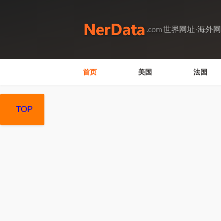
世界网址·海外
首页
美国
法国
TOP
TOP