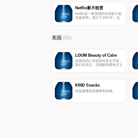
员，与百度知道类似。
Netflix影片租赁
Netflix是一家美国的在线影片租
赁服务商，成立于1997年，总
部设在美国加利福尼亚州洛斯盖
图。它为北美地区提供在线随选
流媒体播放和在线出租其影片并
免费送递，已经连续五次被评为
美国
(00)
LOUM Beauty of Calm
由领先的心理皮肤科医生开发，
我们的清洁、无残酷和素食主义
者的护肤产品在临床上已证明可
以消除压力对皮肤的影响。 因
为没有什么比平静更美。
KIND Snacks
有益健康的燕麦棒和谷物。