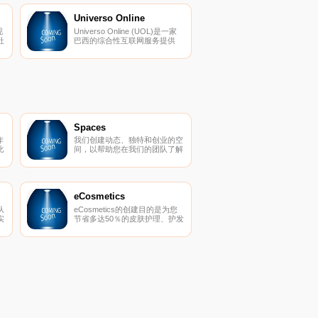
搜
前株式会社已经形成乐天集团。
Universo Online
现
Universo Online (UOL)是一家
社
巴西的综合性互联网服务提供
信
商，也是拉丁美洲最大的在线服
务提供商，能够为用户提供全天
到
候不断更新的巴西国内外新闻、
己
娱乐、广播等信息，并确保服务
水平
Spaces
作
我们创建动态、独特和创业的空
比
间，以帮助您在我们的团队了解
，
所有后台物流和服务的同时进行
它
思考，创建和协作。在
Spaces，我们确保我们的社区
可以专注于推动业务发展。
eCosmetics
从
eCosmetics的创建目的是为您
实
节省多达50％的皮肤护理、护发
上
和您喜爱的化妆品费用，而无需
离开家中。我们以最受欢迎的品
牌和一流的客户服务为特色，将
产品和节省的资金直接提供给
您。