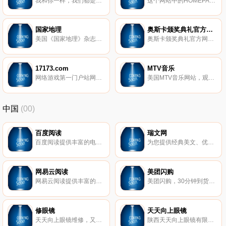
我和你一样，我们都是游戏热爱者。网易在线游戏自主研发运营多款在线游戏，包括《大话西游Ⅱ》、《梦幻西游2》、《新大话西游3 》、《武魂》、《天下3》、《大唐无双2》、《倩女幽魂2》、《新飞飞》等。此外，网易还具有《魔兽世界》、《星际争霸Ⅱ》、《魔兽争霸Ⅲ:混乱之治》、《魔兽争霸Ⅲ:冰封王座》在的独家运营权。网易游戏 在中国MMORPG游戏市场保持领先地位。
这个网站中的HOMEPAGE是最具人气的地方，很多星星都在这里建立MINI站,而且这里免费提供超大空间供网友随意上传，不过前提是要用韩国居民身份证注册才行。
国家地理
奥斯卡颁奖典礼官方网站
美国《国家地理》杂志是一本具有全球影响力的科学期刊，涉及领域包括地质地貌、考古、天文、野生动物、异域文化等，特色运用视觉冲击力摄影图片。
奥斯卡颁奖典礼官方网站，获得奥斯卡颁奖典礼最新消息，包括提名，预测，获奖者和奥斯卡红地毯时尚。
17173.com
MTV音乐
网络游戏第一门户站网络游戏咨询门户网，包括网络游戏咨询、设网络游戏专区及游戏论坛等。
美国MTV音乐网站，观看和收听免费音乐视频。获取最新的音乐视频，新闻，访谈，下载，歌词，更多尽在MTV。
中国
(00)
百度阅读
瑞文网
百度阅读提供丰富的电子图书、畅销书排行榜,种类包括小说、文学、传记、艺术、少儿、经济、管理、生活等电子书的网上销售,为您提供最佳的阅读体验。
为您提供经典美文、优美散文、励志正能量实用好文，同时还有优质课件教案、中考高考试题、高考作文、中考作文指导、作文素材以及诗歌散文等学习资源。
网易云阅读
美团闪购
网易云阅读提供丰富的原创小说、畅销好书、热门新闻和文章免费在线阅读和下载。包括文学、传记、艺术、经济管理，官场小说、都市小说、言情小说，热血漫画，旅游、电影杂志等。手机上支持Android、iPhone、iPad、Android Pad、Windows Phone、Windows8等多平台免费下载！
美团闪购，30分钟到货的生活卖场。吃穿用玩全覆盖：超市便利、果蔬生鲜、健康护理、鲜花绿植、服饰鞋帽、美妆护肤、日用百货、母婴用品。在美团、美团外卖或闪购小程序下单，30分钟到货，解救各种急、忙、宅。
修眼镜
天天向上眼镜
天天向上眼镜维修，又名：天天眼镜、天天向上眼镜、陕西天天向上眼镜有限公司，成立于2018.02，专注眼镜维修，激光焊接技术。配备综合验光仪、焦度计、中心仪、裂隙灯、眼底镜、同视机、自动磨边机、激光机等，提供专业的验光配镜、眼镜维修（激光焊接纯钛、钛合金、金、铝、铜、不锈钢等一切金属眼镜架）服务及【眼镜钟表】平台招商及运营服务。【激光焊接，西北首家】！
陕西天天向上眼镜有限公司，又名：天天眼镜、天天向上眼镜、天天向上眼镜维修，成立于2018.02，专注眼镜维修，激光焊接技术。配备综合验光仪、焦度计、中心仪、裂隙灯、眼底镜、同视机、自动磨边机、激光机等，提供专业的验光配镜、眼镜维修（激光焊接纯钛、钛合金、金、铝、铜、不锈钢等一切金属眼镜架）服务及【眼镜钟表】平台招商及运营服务。【激光焊接，西北首家】！