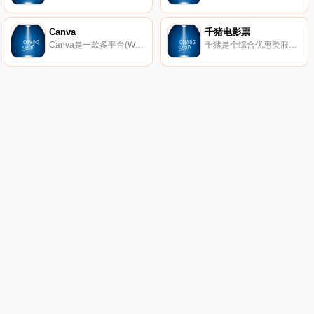
Canva
千猪电影票
Canva是一款多平台(Web、Mobile、Mac 、Windows)的在线平面设计软件。包括Canva网页版、 IOS和安卓应用。支持团队协作。 提供图片素材和设计模板。通过简单的拖拽操作即可设计出海报、Banner、名片、邀请函等各类设计图。
千猪是个综合优惠类服务型社交电商平台，优惠电影票只是目前千猪的主要业务，平台也不保证每一场电影的票价都会比其他购票平台便宜，毕竟每个平台都会有做活动或者大放血的时候，这是一种营销方式，但是大部分的票价，千猪平台上是比较便宜的，大家购票的时候可以先比价再购票，正如很多人的手机上有多个视频播放软件、多个购物软件或者多个社交软件一样。