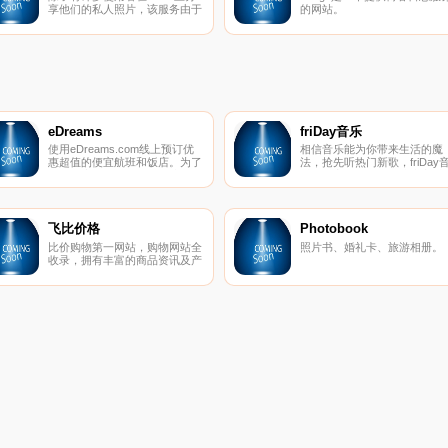
享他们的私人照片，该服务由于
的网站。
可以作为网志图片的存放空间，
亦受到许多博客日志作者喜爱。
eDreams
friDay音乐
使用eDreams.com线上预订优
相信音乐能为你带来生活的魔
惠超值的便宜航班和饭店。为了
法，抢先听热门新歌，friDay
下一次度假，在eDreams上搜寻
乐提供完整、便利的线上音乐
和比较所有航空公司，包括廉价
务！
航空。
飞比价格
Photobook
比价购物第一网站，购物网站全
照片书、婚礼卡、旅游相册。
收录，拥有丰富的商品资讯及产
品价格，供您快速进行商品搜
寻、比价，买得省钱又便宜。