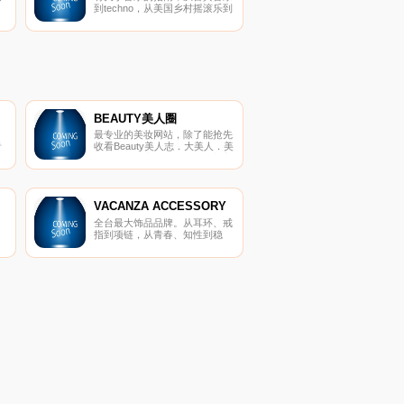
到techno，从美国乡村摇滚乐到
hip-hop（嘻哈）风格，无所不
包。你可以找到按照流派类别、
歌手、出品人和品牌分类的列
表，还能找到评论、传记和录音
作品目录。
BEAUTY美人圈
最专业的美妆网站，除了能抢先
音
收看Beauty美人志．大美人．美
服
人圈精彩内容，即时接收最新美
妆保养资讯、部落客新鲜事及日
韩明星潮流动态，还有不定期好
康赠奖活动，让你裡外都美丽!
VACANZA ACCESSORY
全台最大饰品品牌。从耳环、戒
指到项链，从青春、知性到稳
重，都有Vacanza陪你度过，展
现生活中的每个感受。因为我们
认为饰品是一种生活态度，就像
是衣服一样，是我们每天必备的
穿著。Vacanza妆点的不是配
件，而是每个女孩的日常。