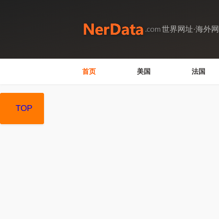
世界网址·海外
首页
美国
法国
TOP
TOP