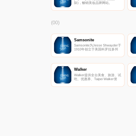
际)，畅销美妆品牌网站。
(00)
Samsonite
Samsonite为Jesse Shwayder于
1910年创立于美国科罗拉多州
丹佛市，当时创办人一心以制造
最坚固耐用的行李箱为志，其品
牌名称Samsonite就是源自圣经
中一名强而有力的圣
者“Samson”之名，象徵
Walker
Samsonite产品的坚固可靠。一
Walker提供全台美食、旅游、试
百多年来不断在设计上推陈出
吃、优惠券、Taipei Walker资
新，产品拓展到公事包、后背
讯。
包、仕女提包、儿童系列、皮夹
等领域，并持续以高科技工艺技
术及先进原料，创造出吻合各年
龄层各种场合的行李箱及旅游配
件需求，成为全球行李箱第一品
牌。